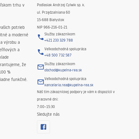
oľskom trhu v
Podlasiak Andrzej Cylwik sp. k.
ul. Przędzalniana 60
15-688 Białystok
ašich potrieb
NIP 966-216-01-21
Služby zákazníkom
litné a moderné
+421 233 329 788
na výrobu a
Veľkoobchodná spolupráca
peľňových a
+48 500 732 587
klade
Služby zákazníkom
rantujeme, že
obchod@kupelna-rea.sk
 100 %
Veľkoobchodná spolupráca
iadne funkčné.
kancelaria.rea@kupelna-rea.sk
Náš tím zákazníckej podpory je vám k dispozícii v
pracovné dni:
7:00–15:30
Sledujte nás