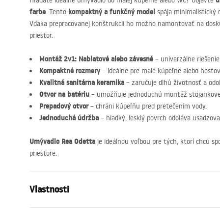
u
Hľadáte ideálne umývadlo do malej kúpeľne alebo WC? Objavte
farbe
kompaktný a funkčný model
. Tento
spája minimalistický d
Vďaka prepracovanej konštrukcii ho možno namontovať na dosku 
priestor.
Montáž 2v1: Nablatové alebo závesné
– univerzálne riešenie
Kompaktné rozmery
– ideálne pre malé kúpeľne alebo hosťo
Kvalitná sanitárna keramika
– zaručuje dlhú životnosť a odo
Otvor na batériu
– umožňuje jednoduchú montáž stojankovej
Prepadový otvor
– chráni kúpeľňu pred pretečením vody.
Jednoduchá údržba
– hladký, lesklý povrch odoláva usadzo
Umývadlo Rea Odetta
je ideálnou voľbou pre tých, ktorí chcú sp
priestore.
Vlastnosti
Spôsob montáže
Na dosku , 