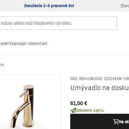
Doručenie 2–3 pracovné dni
Zľav
seller
Výpredaj
O nás
Kontakt
tta
SKU
:
REA-U3610
ID
:
12155
EAN
:
59
Umývadlo na dosku 
61,00 €
Odoslanie zajtra.
Na sk