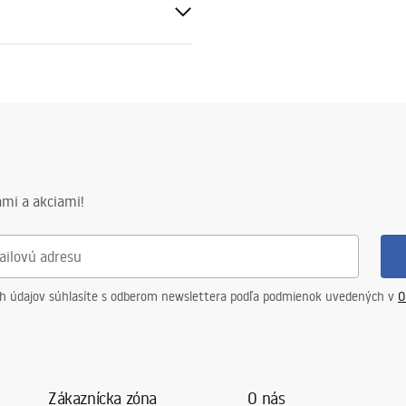
eramika
čné podmienky
nty_Terms_and_Conditions_
_-_5.pdf
mi a akciami!
ch údajov súhlasíte s odberom newslettera podľa podmienok uvedených v
O
Zákaznícka zóna
O nás