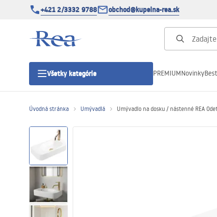
+421 2/3332 9788
obchod@kupelna-rea.sk
PREMIUM
Novinky
Best
Všetky kategórie
Úvodná stránka
Umývadlá
Umývadlo na dosku / nástenné REA Ode
Sprchové kúty
Sprchové dvere
Sprchové vaničky
Sprchové žľaby