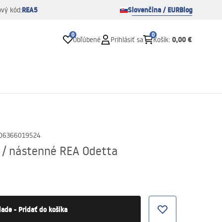
REA5
Slovenčina / EUR
Blog
ový kód:
0
0
0,00 €
Obľúbené
Prihlásiť sa
Košík
:
06366019524
/ nástenné REA Odetta
lade - Pridať do košíka