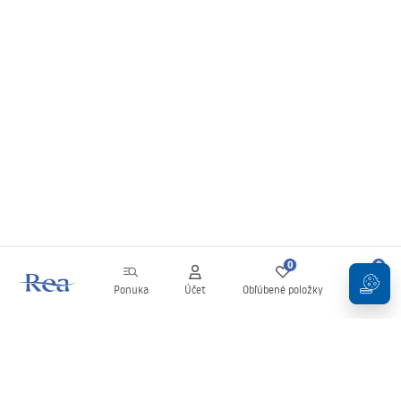
0
0
Ponuka
Účet
Obľúbené položky
Košík
Newsletter
Buďte v obraze s novinkami a akciami!