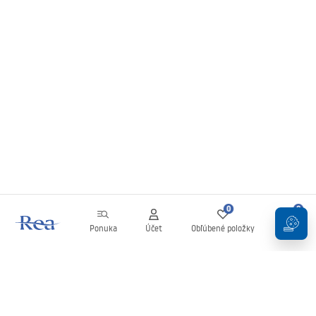
0
0
Ponuka
Účet
Obľúbené položky
Košík
Newsletter
Buďte v obraze s novinkami a akciami!