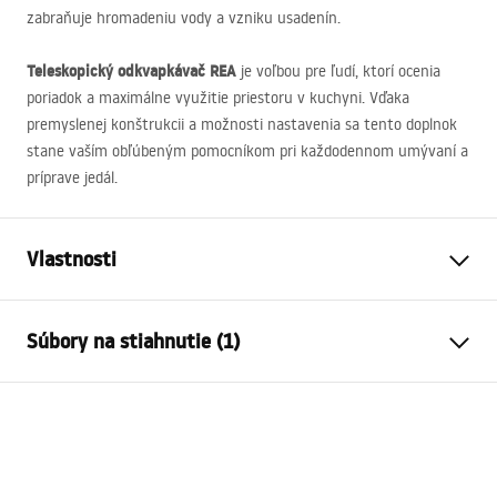
zabraňuje hromadeniu vody a vzniku usadenín.
Teleskopický odkvapkávač
REA
je voľbou pre ľudí, ktorí ocenia
poriadok a maximálne využitie priestoru v kuchyni. Vďaka
premyslenej konštrukcii a možnosti nastavenia sa tento doplnok
stane vaším obľúbeným pomocníkom pri každodennom umývaní a
príprave jedál.
Vlastnosti
Farba
Šedá
Súbory na stiahnutie (1)
Materiál
oceľ, Plast
Dĺžka (mm)
470
mm
Záručné podmienky
Výška
90
mm
Warranty_Terms_and_Conditions_Accessories_-_24.pdf
Šírka (mm)
225
mm
Producentský kód
P14487A