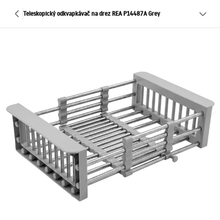
Teleskopický odkvapkávač na drez REA P14487A Grey