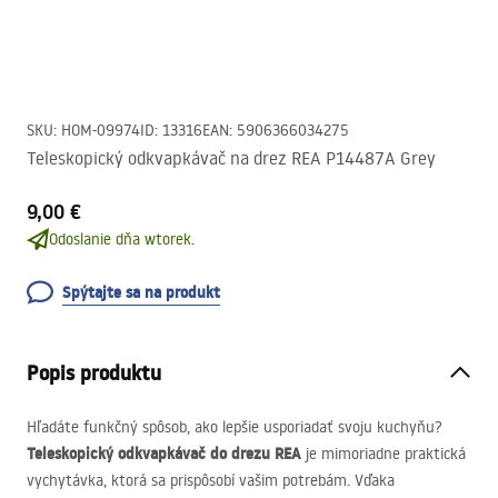
SKU
:
HOM-09974
ID
:
13316
EAN
:
5906366034275
Teleskopický odkvapkávač na drez REA P14487A Grey
9,00 €
Odoslanie dňa wtorek.
Spýtajte sa na produkt
Popis produktu
Hľadáte funkčný spôsob, ako lepšie usporiadať svoju kuchyňu?
Teleskopický odkvapkávač do drezu
REA
je mimoriadne praktická
vychytávka, ktorá sa prispôsobí vašim potrebám. Vďaka