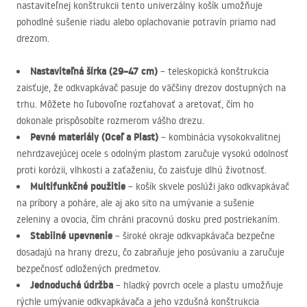
nastaviteľnej konštrukcii tento univerzálny košík umožňuje
pohodlné sušenie riadu alebo oplachovanie potravín priamo nad
drezom.
Nastaviteľná šírka (29–47 cm)
– teleskopická konštrukcia
zaisťuje, že odkvapkávač pasuje do väčšiny drezov dostupných na
trhu. Môžete ho ľubovoľne rozťahovať a aretovať, čím ho
dokonale prispôsobíte rozmerom vášho drezu.
Pevné materiály (Oceľ a Plast)
– kombinácia vysokokvalitnej
nehrdzavejúcej ocele s odolným plastom zaručuje vysokú odolnosť
proti korózii, vlhkosti a zaťaženiu, čo zaisťuje dlhú životnosť.
Multifunkčné použitie
– košík skvele poslúži jako odkvapkávač
na príbory a poháre, ale aj ako sito na umývanie a sušenie
zeleniny a ovocia, čím chráni pracovnú dosku pred postriekaním.
Stabilné upevnenie
– široké okraje odkvapkávača bezpečne
dosadajú na hrany drezu, čo zabraňuje jeho posúvaniu a zaručuje
bezpečnosť odložených predmetov.
Jednoduchá údržba
– hladký povrch ocele a plastu umožňuje
rýchle umývanie odkvapkávača a jeho vzdušná konštrukcia