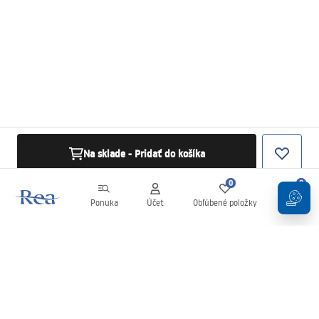
Na sklade - Pridať do košíka
0
0
Ponuka
Účet
Obľúbené položky
Košík
Newsletter
Buďte v obraze s novinkami a akciami!