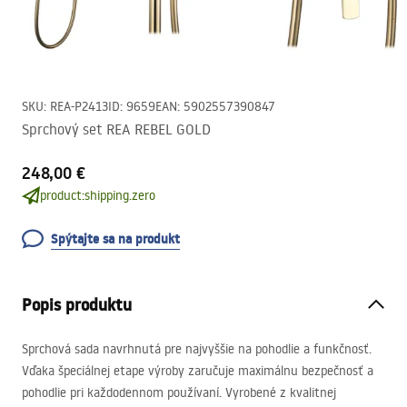
SKU
:
REA-P2413
ID
:
9659
EAN
:
5902557390847
Sprchový set REA REBEL GOLD
248,00 €
product:shipping.zero
Spýtajte sa na produkt
Popis produktu
Sprchová sada navrhnutá pre najvyššie na pohodlie a funkčnosť.
Vďaka špeciálnej etape výroby zaručuje maximálnu bezpečnosť a
pohodlie pri každodennom používaní. Vyrobené z kvalitnej