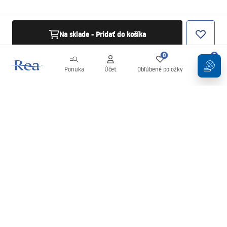
Na sklade - Pridať do košíka
0
0
Ponuka
Účet
Obľúbené položky
Košík
Newsletter
Buďte v obraze s novinkami a akciami!
Zaregistrujte sa
Zadaním a potvrdením svojich údajov súhlasíte s odberom