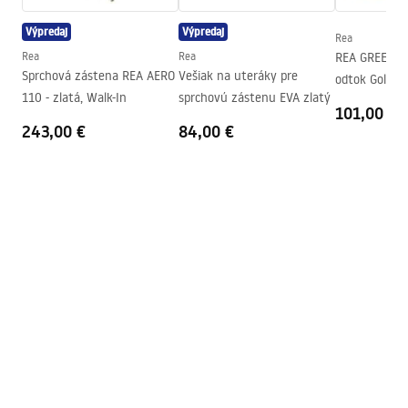
Výtok do vane
Áno, pevná
Výpredaj
Výpredaj
Regulácia tlaku
Áno
Rea
Návod na montáž
Rea
Rea
REA GREEK P
Systém Anti-Calc
Áno
shower_set.pdf
Sprchová zástena REA AERO
Vešiak na uteráky pre
odtok Gold 7
Technológia povrchovej úpravy
PVD
110 - zlatá, Walk-In
sprchovú zástenu EVA zlatý
101,00 €
Rozostup vodovodných
150
mm
243,00 €
84,00 €
prípojok
Záruka
24 mesiacov