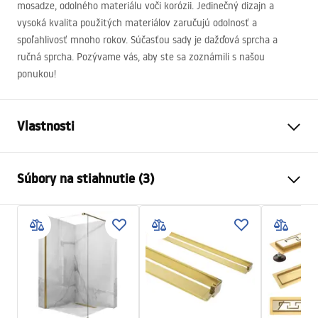
mosadze, odolného materiálu voči korózii. Jedinečný dizajn a
vysoká kvalita použitých materiálov zaručujú odolnosť a
spoľahlivosť mnoho rokov. Súčasťou sady je dažďová sprcha a
ručná sprcha. Pozývame vás, aby ste sa zoznámili s našou
ponukou!
Vlastnosti
Farba
Zlatá
Súbory na stiahnutie (3)
Materiál
Mosadz, ABS
Typ batérie
Páková
Bezpečnostné informácie
Spôsob montáže
Povrch
Safety_Information_Shower_set.pdf
Nastavenie výšky
Áno
Min. výška
830
mm
Záručné podmienky
Max. výška
1190
mm
Warranty_Terms_and_Conditions_Faucets_-_5.pdf