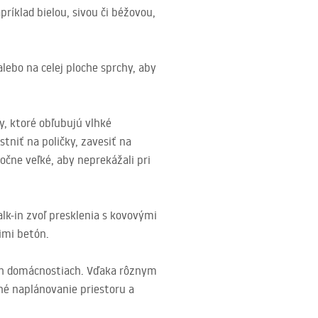
príklad bielou, sivou či béžovou,
alebo na celej ploche sprchy, aby
y, ktoré obľubujú vlhké
tniť na poličky, zavesiť na
čne veľké, aby neprekážali pri
lk-in zvoľ presklenia s kovovými
imi betón.
jich domácnostiach. Vďaka rôznym
né naplánovanie priestoru a