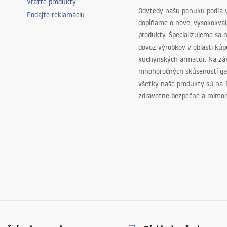
Vráťte produkty
Odvtedy našu ponuku podľa v
Podajte reklamáciu
dopĺňame o nové, vysokokva
produkty. Špecializujeme sa 
dovoz výrobkov v oblasti kú
kuchynských armatúr. Na zá
mnohoročných skúseností ga
všetky naše produkty sú na
zdravotne bezpečné a mimor