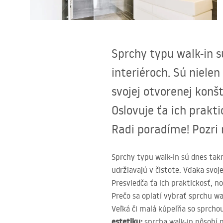
Sanitárna keramika
Umývadlá
Sprchy typu walk-in
Vaňa so zástenou
interiéroch. Sú nielen
svojej otvorenej konš
Batérie
Oslovuje ťa ich prakti
Sprchy
Radi poradíme! Pozri n
Kuchyňa
Sprchy typu walk-in sú dnes tak
udržiavajú v čistote. Vďaka svoj
Kúpeľňové doplnky a nábytok
Presviedča ťa ich praktickosť, no
Prečo sa oplatí vybrať sprchu wa
Veľká či malá kúpeľňa so sprchou
estetiku:
sprcha walk-in
pôsobí m