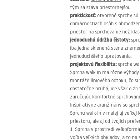
tým sa stáva priestornejšou.
praktickosť:
otvorené sprchy sú 
domácnostiach osôb s obmedzeno
priestor na sprchovanie než klas
jednoduchú údržbu čistoty:
sprc
iba jedna sklenená stena znamen
jednoduchšieho upratovania.
projektovú flexibilitu:
sprcha wal
Sprcha walk in má rôzne výhody
montáže líniového odtoku, čo si
dostatočne hrubá, ide však o zr
zaručujúc komfortné sprchovani
Inšpiratívne aranžmány so sprc
Sprchu walk-in v malej aj veľke
priestoru, ale aj od tvojich pref
1. Sprcha v prostredí veľkoform
Voľba veľkých obkladov, a to na