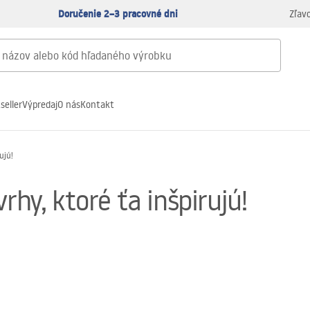
Doručenie 2–3 pracovné dni
Zľav
seller
Výpredaj
O nás
Kontakt
ujú!
rhy, ktoré ťa inšpirujú!