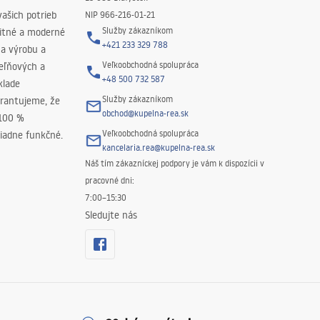
ašich potrieb
NIP 966-216-01-21
Služby zákazníkom
litné a moderné
+421 233 329 788
na výrobu a
Veľkoobchodná spolupráca
peľňových a
+48 500 732 587
klade
Služby zákazníkom
rantujeme, že
obchod@kupelna-rea.sk
 100 %
Veľkoobchodná spolupráca
iadne funkčné.
kancelaria.rea@kupelna-rea.sk
Náš tím zákazníckej podpory je vám k dispozícii v
pracovné dni:
7:00–15:30
Sledujte nás