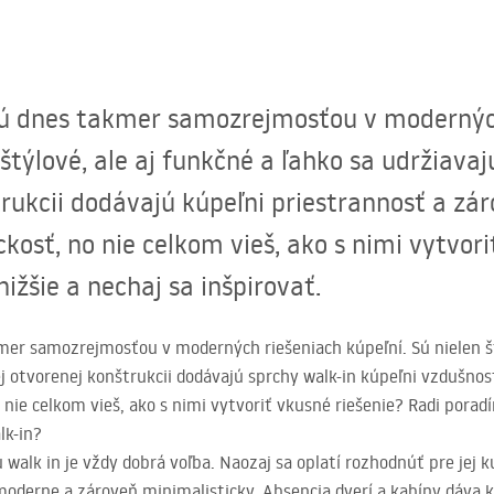
 sú dnes takmer samozrejmosťou v moderný
 štýlové, ale aj funkčné a ľahko sa udržiavaj
trukcii dodávajú kúpeľni priestrannosť a zár
ckosť, no nie celkom vieš, ako s nimi vytvor
ižšie a nechaj sa inšpirovať.
mer samozrejmosťou v moderných riešeniach kúpeľní. Sú nielen štý
ej otvorenej konštrukcii dodávajú sprchy walk-in kúpeľni vzdušnos
 nie celkom vieš, ako s nimi vytvoriť vkusné riešenie? Radi poradím
lk-in?
 walk in je vždy dobrá voľba. Naozaj sa oplatí rozhodnúť pre jej
oderne a zároveň minimalisticky. Absencia dverí a kabíny dáva kú