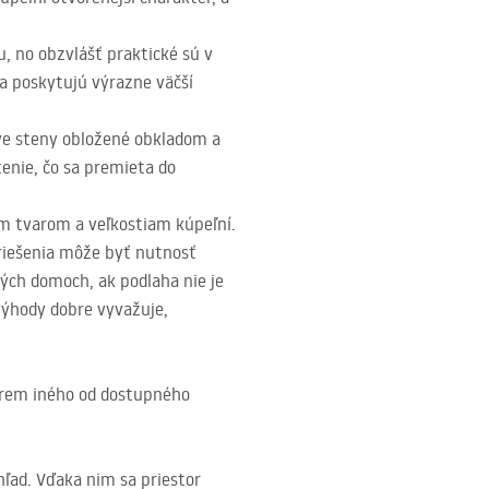
 no obzvlášť praktické sú v
a poskytujú výrazne väčší
Dve steny obložené obkladom a
enie, čo sa premieta do
m tvarom a veľkostiam kúpeľní.
riešenia môže byť nutnosť
ých domoch, ak podlaha nie je
výhody dobre vyvažuje,
okrem iného od dostupného
hľad. Vďaka nim sa priestor