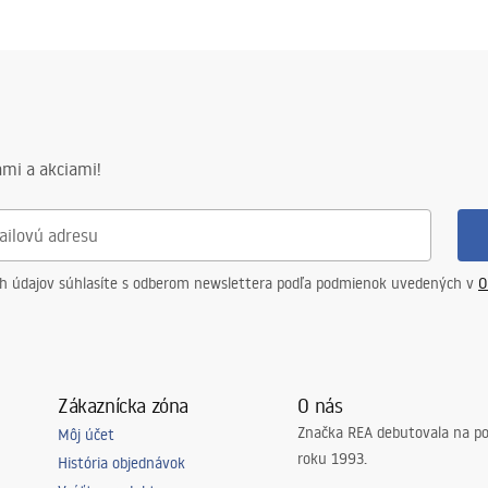
mi a akciami!
ch údajov súhlasíte s odberom newslettera podľa podmienok uvedených v
O
Zákaznícka zóna
O nás
Značka REA debutovala na p
Môj účet
roku 1993.
História objednávok