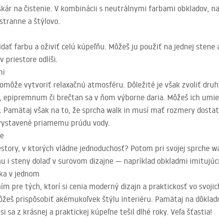
 škár na čistenie. V kombinácii s neutrálnymi farbami obkladov, na
stranne a štýlovo.
idať farbu a oživiť celú kúpeľňu. Môžeš ju použiť na jednej stene 
 priestore odlíši.
mi
pomôže vytvoriť relaxačnú atmosféru. Dôležité je však zvoliť druh
e, epipremnum či brečtan sa v ňom výborne daria. Môžeš ich umies
. Pamätaj však na to, že sprcha walk in musí mať rozmery dostato
 vystavené priamemu prúdu vody.
le
story, v ktorých vládne jednoduchosť? Potom pri svojej sprche wa
 i steny dolaď v surovom dizajne — napríklad obkladmi imitujúc
ika v jednom
ním pre tých, ktorí si cenia moderný dizajn a praktickosť vo svo
žeš prispôsobiť akémukoľvek štýlu interiéru. Pamätaj na dôklad
 sa z krásnej a praktickej kúpeľne tešil dlhé roky. Veľa šťastia!