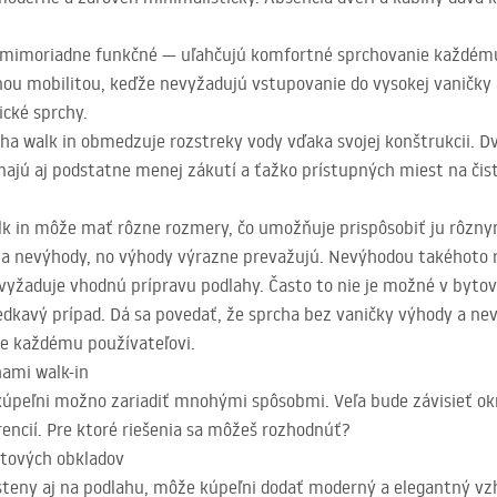
mimoriadne funkčné — uľahčujú komfortné sprchovanie každému,
u mobilitou, keďže nevyžadujú vstupovanie do vysokej vaničky 
ické sprchy.
ha walk in obmedzuje rozstreky vody vďaka svojej konštrukcii. 
ajú aj podstatne menej zákutí a ťažko prístupných miest na čist
k in môže mať rôzne rozmery, čo umožňuje prispôsobiť ju rôzny
 a nevýhody, no výhody výrazne prevažujú. Nevýhodou takéhoto 
 vyžaduje vhodnú prípravu podlahy. Často to nie je možné v bytov
iedkavý prípad. Dá sa povedať, že sprcha bez vaničky výhody a ne
e každému používateľovi.
hami walk-in
j kúpeľni možno zariadiť mnohými spôsobmi. Veľa bude závisieť 
erencií. Pre ktoré riešenia sa môžeš rozhodnúť?
átových obkladov
 steny aj na podlahu, môže kúpeľni dodať moderný a elegantný vz