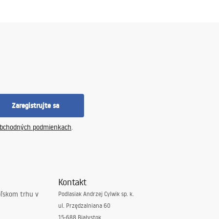
Zaregistrujte sa
bchodných podmienkach
.
Kontakt
oľskom trhu v
Podlasiak Andrzej Cylwik sp. k.
ul. Przędzalniana 60
15-688 Białystok