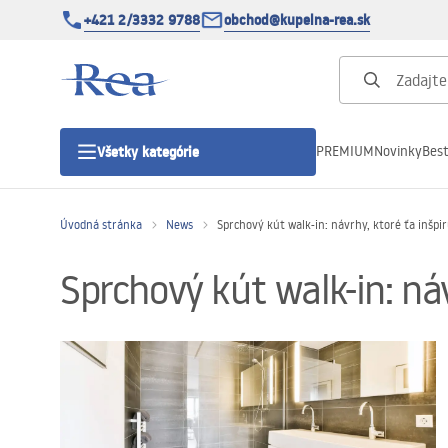
+421 2/3332 9788
obchod@kupelna-rea.sk
PREMIUM
Novinky
Best
Všetky kategórie
Úvodná stránka
News
Sprchový kút walk-in: návrhy, ktoré ťa inšpir
Sprchové kúty
Sprchový kút walk-in: náv
Sprchové dvere
Sprchové vaničky
Sprchové žľaby