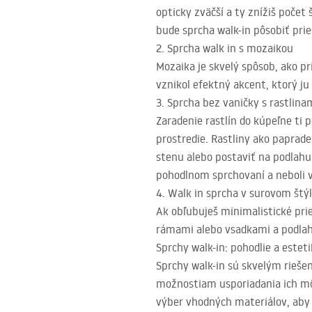
opticky zväčší a ty znížiš počet
bude sprcha walk-in pôsobiť prie
2. Sprcha walk in s mozaikou
Mozaika je skvelý spôsob, ako pr
vznikol efektný akcent, ktorý ju v
3. Sprcha bez vaničky s rastlina
Zaradenie rastlín do kúpeľne ti 
prostredie. Rastliny ako paprad
stenu alebo postaviť na podlahu
pohodlnom sprchovaní a neboli
4. Walk in sprcha v surovom štý
Ak obľubuješ minimalistické prie
rámami alebo vsadkami a podlahu
Sprchy walk-in: pohodlie a estet
Sprchy walk-in sú skvelým rieše
možnostiam usporiadania ich mô
výber vhodných materiálov, aby si