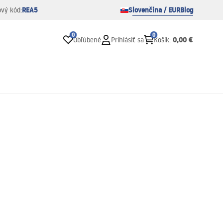
REA5
Slovenčina / EUR
Blog
ový kód:
0
0
0,00 €
Obľúbené
Prihlásiť sa
Košík
: