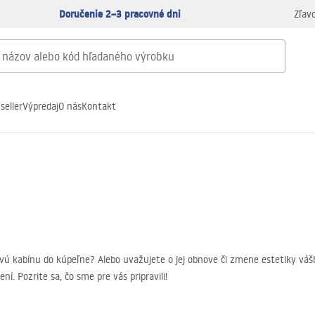
Doručenie 2–3 pracovné dni
Zľav
seller
Výpredaj
O nás
Kontakt
vú kabínu do kúpeľne? Alebo uvažujete o jej obnove či zmene estetiky vášh
 Pozrite sa, čo sme pre vás pripravili!