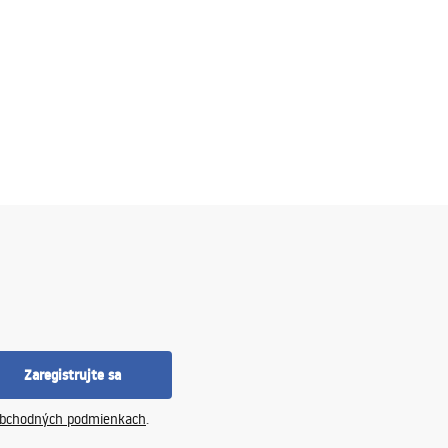
 problémov fungujú v bežnom používaní a skvele vyzerajú.
nších interiérov môže vyžadovať premyslenie a umiestnenie kabíny na
Zaregistrujte sa
ktorá nebude dominovať celému interiéru? Táto voľba má zmysel! Rovnako keď
bchodných podmienkach
.
 sú výrazne viditeľné odtlačky prstov. Sama sprchová kabína (nikl)