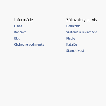
nezaťažuje priestor interiéru, takže vďačne zapadá do aranžmánov menšíc
Prezrite si výber sprchových kabín (nikl), ktorý sme pre vás pripravili, a 
Informácie
Zákaznícky servis
O nás
Doručenie
Kontakt
Vrátenie a reklamácie
Blog
Platby
Obchodné podmienky
Katalóg
Starostlivosť