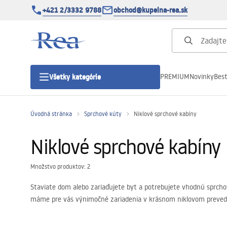
+421 2/3332 9788
obchod@kupelna-rea.sk
PREMIUM
Novinky
Best
Všetky kategórie
Úvodná stránka
Sprchové kúty
Niklové sprchové kabíny
Sprchové kúty
Niklové sprchové kabíny
Sprchové dvere
Množstvo produktov: 2
Sprchové vaničky
Staviate dom alebo zariaďujete byt a potrebujete vhodnú sprcho
máme pre vás výnimočné zariadenia v krásnom niklovom prevedení.
Sprchové žľaby