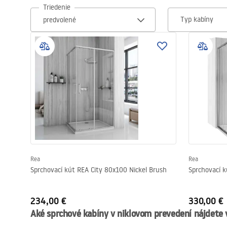
Triedenie
Sanitárna keramika
Typ kabíny
Umývadlá
Vaňa so zástenou
Batérie
Sprchy
Kuchyňa
Rea
Rea
Sprchovací kút REA City 80x100 Nickel Brush
Sprchovací k
Kúpeľňové doplnky a nábytok
234,00 €
330,00 €
Aké sprchové kabíny v niklovom prevedení nájdete