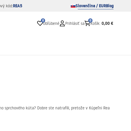
REA5
Slovenčina / EUR
Blog
ový kód:
0
0
0,00 €
Obľúbené
Prihlásiť sa
Košík
:
o sprchového kúta? Dobre ste natrafili, pretože v Kúpeľni Rea