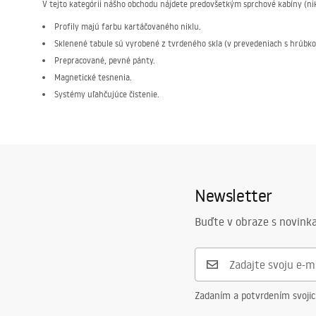
V tejto kategórii nášho obchodu nájdete predovšetkým sprchové kabíny (nik
Profily majú farbu kartáčovaného niklu.
Sklenené tabule sú vyrobené z tvrdeného skla (v prevedeniach s hrúbk
Prepracované, pevné pánty.
Magnetické tesnenia.
Systémy uľahčujúce čistenie.
Kúpujúc naše kabíny získavate istotu, že sa nebudete musieť namáhať, aby s
Aké veľkosti sprchových kabín nájdete v Kúpeľni Rea? Ponúkame okrem iné
80×100 cm;
90×90 cm.
Newsletter
Obe spomenuté veľkosti sú vhodné tak do malých, ako aj stredných kúpeľní,
vhodnom mieste.
Buďte v obraze s novinka
Sprchová kabína – kartáčovaný nikl: do akých štýlov
Nikl ako povrchová farba je výbornou alternatívou k chrómom a čiernej – j
vytvárate priestory s industriálnym nádychom alebo hľadáte zaujímavé rieše
Zadaním a potvrdením svoji
Toto vyvážené, matné prevedenie výborne vyzerá aj v kúpeľniach zariadenýc