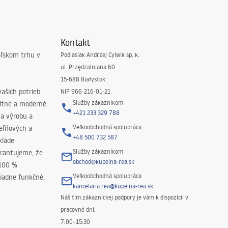
Kontakt
oľskom trhu v
Podlasiak Andrzej Cylwik sp. k.
ul. Przędzalniana 60
15-688 Białystok
ašich potrieb
NIP 966-216-01-21
Služby zákazníkom
litné a moderné
+421 233 329 788
na výrobu a
Veľkoobchodná spolupráca
peľňových a
+48 500 732 587
klade
Služby zákazníkom
rantujeme, že
obchod@kupelna-rea.sk
 100 %
Veľkoobchodná spolupráca
iadne funkčné.
kancelaria.rea@kupelna-rea.sk
Náš tím zákazníckej podpory je vám k dispozícii v
pracovné dni:
7:00–15:30