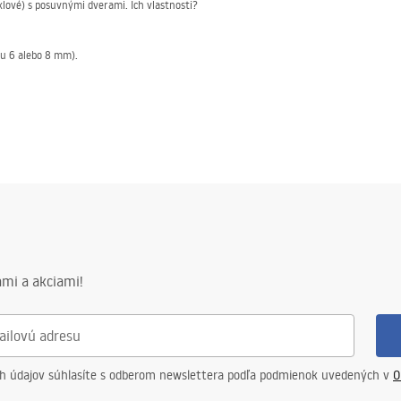
lové) s posuvnými dverami. Ich vlastnosti?
ou 6 alebo 8 mm).
te ich udržiavali v čistote počas rokov používania. Ide o overené riešenia, ktoré bez
ho:
 ale osvedčia sa aj vo väčších priestoroch. Výber kabíny v týchto rozmeroch do najme
mi a akciami!
 sa hodí?
e o niečo subtílnejší, no rovnako elegantný. Záleží vám na minimalistickej estetike, 
nia, ktoré kontrastujú s estetikou štýlu glamour, no stále do nej zapadajú.
ch údajov súhlasíte s odberom newslettera podľa podmienok uvedených v
O
h v loftovom štýle či japandi. Navyše, na prvkoch v prevedení kartáčovaného niklu nie