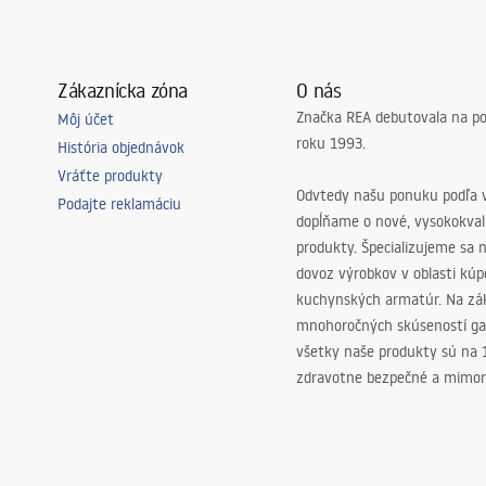
h kúpeľní.
vytvorte kúpeľňu snov použitím jednej z nich. Srdečne vás pozývame!
Zákaznícka zóna
O nás
Značka REA debutovala na p
Môj účet
roku 1993.
História objednávok
Vráťte produkty
Odvtedy našu ponuku podľa v
Podajte reklamáciu
dopĺňame o nové, vysokokva
produkty. Špecializujeme sa 
dovoz výrobkov v oblasti kú
kuchynských armatúr. Na zá
mnohoročných skúseností ga
všetky naše produkty sú na
zdravotne bezpečné a mimor