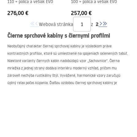
110 + polica a vešiak EVO
100 + polica a vešiak EVO
276,00 €
257,00 €
2
Webová stránka
z
Čierne sprchové kabíny s čiernymi profilmi
Neobyčajný charakter čiernej sprchovej kabíny je výsledkom práve
kontrastných profilov, ktoré sú umiestnené na spojeniach sklenených tabúľ.
Niektoré varianty čiernych kabín nadobúdajú vzor „šachovnice“. Čierna
mriežka z jednej strany dodáva interiéru moderný vzhľad, pričom mu
zároveň nechýba rustikálny štýl. Vyvážené, harmonické vzory zaručujú
úplný relax počas kúpania. Ďalšou ozdobou čiernej sprchovej kabíny je
hliníkové rameno umiestnené nad vstupom.
Čierne sprchy v našej ponuke
V sortimente obchodu
REA
nájdete čierne sprchové kabíny 80×80 či 90×90.
Nechýbajú ani obdĺžnikové konštrukcie, ktoré umožňujú zariadiť
problematické, úzke kúpeľne. Vďaka veľkej dostupnosti celých kabín, ako aj
ich jednotlivých častí — teda sklenených tabúľ — možno priestor tvoriť