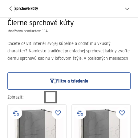
Sprchové kúty
Čierne sprchové kúty
Množstvo produktov: 114
Chcete oživiť interiér svojej kúpeľne a dodať mu vkusný
charakter? Namiesto tradičnej priehľadnej sprchovej kabíny zvoľte
čiernu sprchovú kabínu v loftovom štýle. V posledných mesiacoch
je to absolútny dizajnový hit a teší sa veľkej obľube medzi ľuďmi,
ktorí zariadzujú alebo rekonštruujú kúpeľňu.
Filtre a triedenie
Zobraziť
: