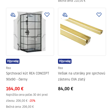
Bežná cena
:
210,00 €
Výpredaj
Výpredaj
Rea
Rea
Sprchovací kút REA CONCEPT
Vešiak na uteráky pre sprchovú
90x90 - čierny
zástenu EVA zlatý
164,00 €
84,00 €
Najnižšia cena počas 30 dní pred
zľavou:
206,00 €
-
20
%
Bežná cena
:
206,00 €