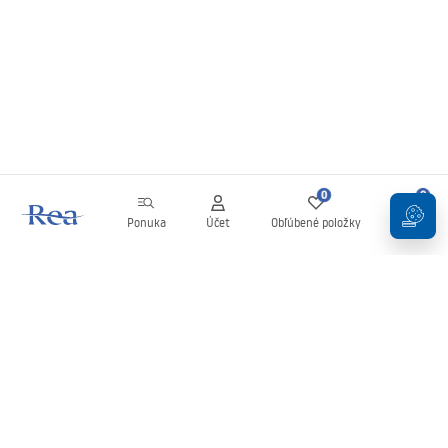
0
0
Ponuka
Účet
Obľúbené položky
Košík
Newsletter
Buďte v obraze s novinkami a akciami!