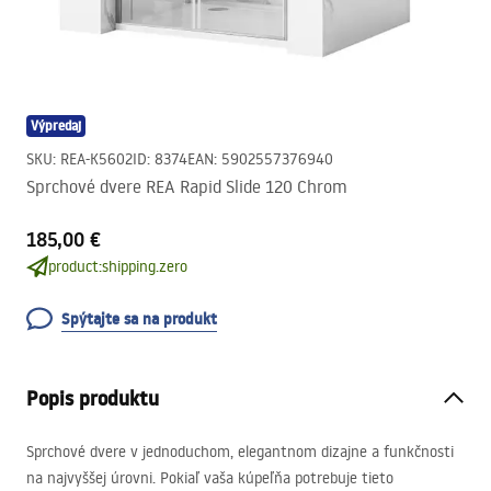
Výpredaj
SKU
:
REA-K5602
ID
:
8374
EAN
:
5902557376940
Sprchové dvere REA Rapid Slide 120 Chrom
185,00 €
product:shipping.zero
Spýtajte sa na produkt
Popis produktu
Sprchové dvere v jednoduchom, elegantnom dizajne a funkčnosti
na najvyššej úrovni. Pokiaľ vaša kúpeľňa potrebuje tieto