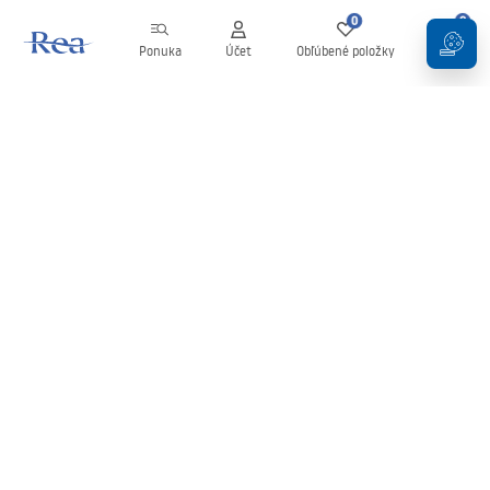
0
0
Ponuka
Účet
Obľúbené položky
Košík
Newsletter
Buďte v obraze s novinkami a akciami!
Zaregistrujte sa
Zadaním a potvrdením svojich údajov súhlasíte s odberom
newslettera podľa podmienok uvedených v
Obchodných
podmienkach
.