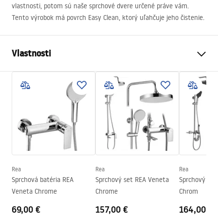
vlastnosti, potom sú naše sprchové dvere určené práve vám.
Tento výrobok má povrch Easy Clean, ktorý uľahčuje jeho čistenie.
Vlastnosti
Spôsob, ako otvoriť dvere
Posuvné
Veľkosť dverí
120
Smer dverí
Univerzálny
Hrúbka skla
6 mm
Výška sprchových dverí
195
cm
Profilový materiál
Hliník
Rea
Rea
Rea
Materiál rukoväte
Mosadz
Sprchová batéria REA
Sprchový set REA Veneta
Sprchový set
Poťah Easy Clean
Áno
Veneta Chrome
Chrome
Chrom
Dokončovacie profily
Chrome
69,00 €
157,00 €
164,00 €