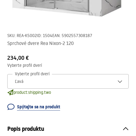
SKU
:
REA-K5002
ID
:
1504
EAN
:
5902557308187
Sprchové dvere Rea Nixon-2 120
234,00 €
Vyberte profil dverí
Vyberte profil dverí
product:shipping.two
Spýtajte sa na produkt
Popis produktu