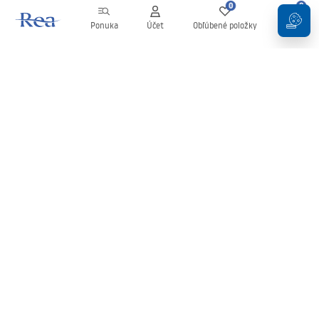
0
0
Ponuka
Účet
Obľúbené položky
Košík
Newsletter
Buďte v obraze s novinkami a akciami!
Zaregistrujte sa
Zadaním a potvrdením svojich údajov súhlasíte s odberom
newslettera podľa podmienok uvedených v
Obchodných
podmienkach
.