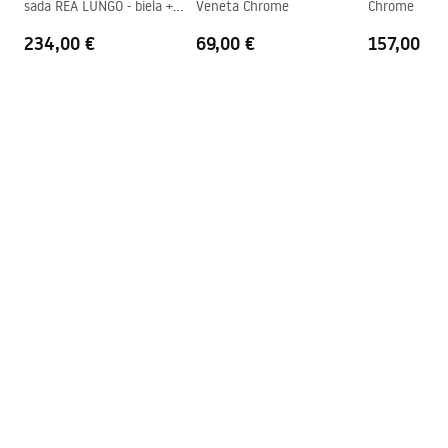
sada REA LUNGO - biela +
Veneta Chrome
Chrome
BOX
Úprava profilov
1180-1195 mm + možnosť
234,00 €
69,00 €
157,00 €
rezania vodidla
Vrátane sady tesnení
Áno
Možno inštalovať bez
Áno
sprchovej vaničky
Záruka
24 mesiacov