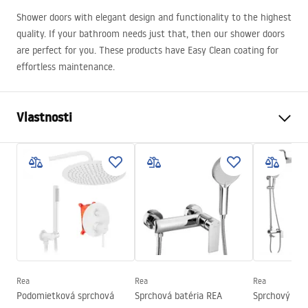
Shower doors with elegant design and functionality to the highest
quality. If your bathroom needs just that, then our shower doors
are perfect for you. These products have Easy Clean coating for
effortless maintenance.
Vlastnosti
Spôsob, ako otvoriť dvere
Posuvné
Veľkosť dverí
120
Hrúbka skla
8 mm
Výška sprchových dverí
190
cm
Profilový materiál
Hliník
Materiál rukoväte
Mosadz
Rea
Rea
Rea
Poťah Easy Clean
Áno, na jednej strane pohára
Podomietková sprchová
Sprchová batéria REA
Sprchový set
Dokončovacie profily
Chrome