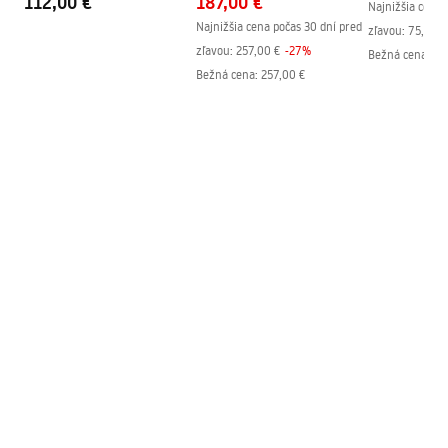
112,00 €
187,00 €
Najnižšia cena 
Vrátane sady tesnení
Áno
Najnižšia cena počas 30 dní pred
zľavou:
75,00 €
zľavou:
257,00 €
-
27
%
Bežná cena
:
75
Možno inštalovať bez
Áno
Bežná cena
:
257,00 €
sprchovej vaničky
Záruka
24 mesiacov