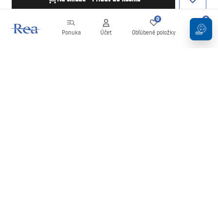
0
0
Ponuka
Účet
Obľúbené položky
Košík
Newsletter
Buďte v obraze s novinkami a akciami!
Zaregistrujte sa
Zadaním a potvrdením svojich údajov súhlasíte s odberom
newslettera podľa podmienok uvedených v
Obchodných
podmienkach
.