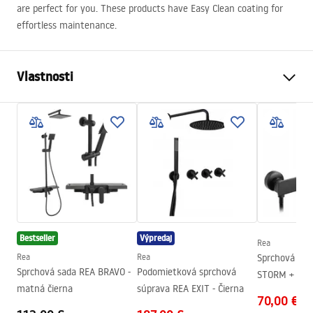
are perfect for you. These products have Easy Clean coating for
effortless maintenance.
Vlastnosti
Spôsob, ako otvoriť dvere
Skladací
Veľkosť dverí
90
Hrúbka skla
6 mm
Výška sprchových dverí
190
cm
Profilový materiál
Hliník
Materiál rukoväte
Mosadz
Bestseller
Výpredaj
Rea
Poťah Easy Clean
Áno, na oboch stranách
Rea
Rea
Sprchová bat
pohára
Sprchová sada REA BRAVO -
Podomietková sprchová
STORM + ručn
Dokončovacie profily
čierna
matná čierna
súprava REA EXIT - Čierna
70,00 €
Úprava profilov
800-820, 900-920, 1000-1020