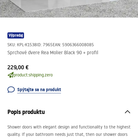
Výpredaj
SKU
:
KPL-K1538
ID
:
7965
EAN
:
5906366008085
Sprchové dvere Rea Molier Black 90 + profil
229,00 €
product:shipping.zero
Spýtajte sa na produkt
Popis produktu
Shower doors with elegant design and functionality to the highest
quality. If your bathroom needs just that, then our shower doors