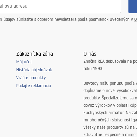
ch údajov súhlasíte s odberom newslettera podľa podmienok uvedených v
O
nej strane pohára
ď
Zákaznícka zóna
O nás
Značka REA debutovala na p
Môj účet
roku 1993.
História objednávok
v
Vráťte produkty
Odvtedy našu ponuku podľa v
Podajte reklamáciu
dopĺňame o nové, vysokokva
produkty. Špecializujeme sa 
dovoz výrobkov v oblasti kú
kuchynských armatúr. Na zá
mnohoročných skúseností ga
všetky naše produkty sú na
zdravotne bezpečné a mimor