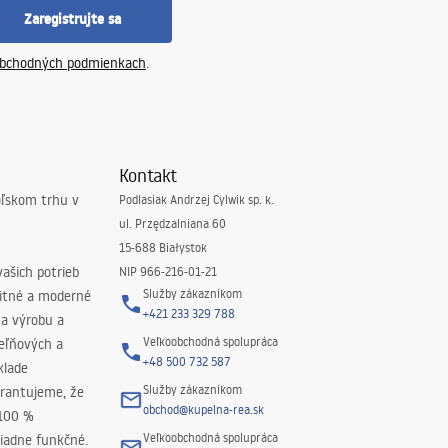
Zaregistrujte sa
bchodných podmienkach
.
Kontakt
oľskom trhu v
Podlasiak Andrzej Cylwik sp. k.
ul. Przędzalniana 60
15-688 Białystok
ašich potrieb
NIP 966-216-01-21
Služby zákazníkom
litné a moderné
+421 233 329 788
na výrobu a
Veľkoobchodná spolupráca
peľňových a
+48 500 732 587
klade
Služby zákazníkom
rantujeme, že
obchod@kupelna-rea.sk
 100 %
Veľkoobchodná spolupráca
iadne funkčné.