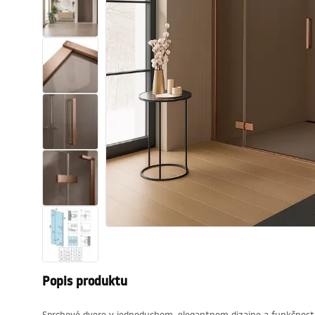
Sanitárna keramika
Umývadlá
Vaňa so zástenou
Batérie
Sprchy
Kuchyňa
Kúpeľňové doplnky a nábytok
Popis produktu