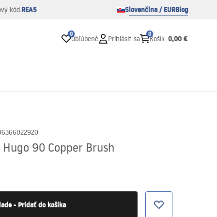
REA5
Slovenčina / EUR
Blog
ový kód:
0
0
0,00 €
Obľúbené
Prihlásiť sa
Košík
:
06366022920
 Hugo 90 Copper Brush
lade - Pridať do košíka