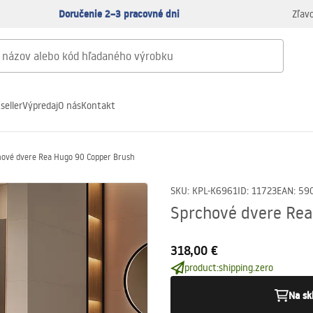
Doručenie 2–3 pracovné dni
Zľav
seller
Výpredaj
O nás
Kontakt
hové dvere Rea Hugo 90 Copper Brush
SKU
:
KPL-K6961
ID
:
11723
EAN
:
59
Sprchové dvere Rea
318,00 €
product:shipping.zero
Na sk