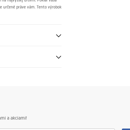
na najvyššej úrovni. Pokiaľ vaša
re určené práve vám. Tento výrobok
ukcja montażu
onz 6mm
kcja montażu drzwi hugo.pdf
mi a akciami!