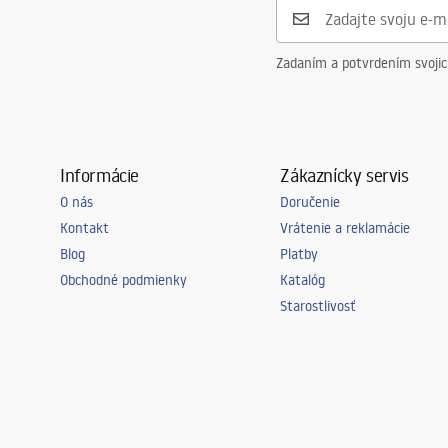
Materiál rukoväte
Hliník
Smer otvárania
vonku
Zadaním a potvrdením svoji
Poťah Easy Clean
Áno, na jed
Dokončovacie profily
brúsená me
Úprava profilov
2 cm
Informácie
Zákaznícky servis
Vrátane sady tesnení
Áno
O nás
Doručenie
Možno inštalovať bez sprchovej vaničky
Áno
Kontakt
Vrátenie a reklamácie
Záruka
24 mesiaco
Blog
Platby
Obchodné podmienky
Katalóg
Starostlivosť