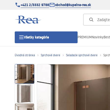
+421 2/3332 9788
obchod@kupelna-rea.sk
PREMIUM
Novinky
Best
Všetky kategórie
Úvodná stránka
Sprchové dvere
Skladacie sprchové dvere
Sprc
Sprchové kúty
Sprchové dvere
Sprchové vaničky
Sprchové žľaby