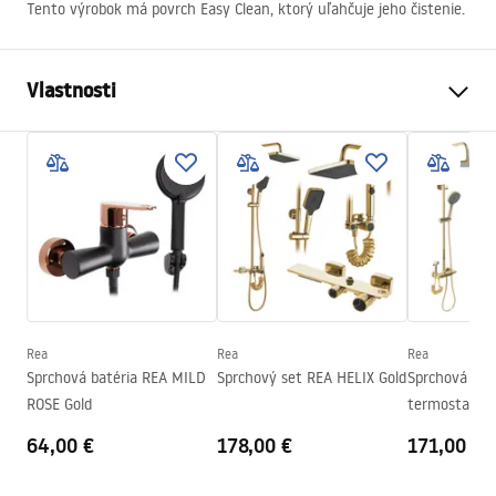
Tento výrobok má povrch Easy Clean, ktorý uľahčuje jeho čistenie.
Vlastnosti
Spôsob, ako otvoriť dvere
Nakláňanie
Veľkosť dverí
100
Smer dverí
Univerzálny
Hrúbka skla
6 mm
Výška sprchových dverí
200
cm
Šírka vstupu
60 cm
Rea
Rea
Rea
Profilový materiál
Hliník
Sprchová batéria REA MILD
Sprchový set REA HELIX Gold
Sprchová sad
Materiál rukoväte
Hliník
ROSE Gold
termostatom
Smer otvárania
vonku
64,00 €
178,00 €
171,00 €
Poťah Easy Clean
Áno, na jednej strane pohára