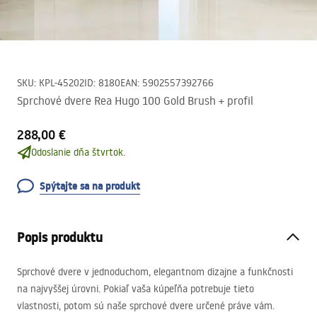
SKU
:
KPL-45202
ID
:
8180
EAN
:
5902557392766
Sprchové dvere Rea Hugo 100 Gold Brush + profil
288,00 €
Odoslanie dňa štvrtok.
Spýtajte sa na produkt
Popis produktu
Sprchové dvere v jednoduchom, elegantnom dizajne a funkčnosti
na najvyššej úrovni. Pokiaľ vaša kúpeľňa potrebuje tieto
vlastnosti, potom sú naše sprchové dvere určené práve vám.