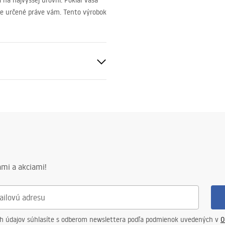
na najvyššej úrovni. Pokiaľ vaša
re určené práve vám. Tento výrobok
mi a akciami!
nej strane pohára
ch údajov súhlasíte s odberom newslettera podľa podmienok uvedených v
O