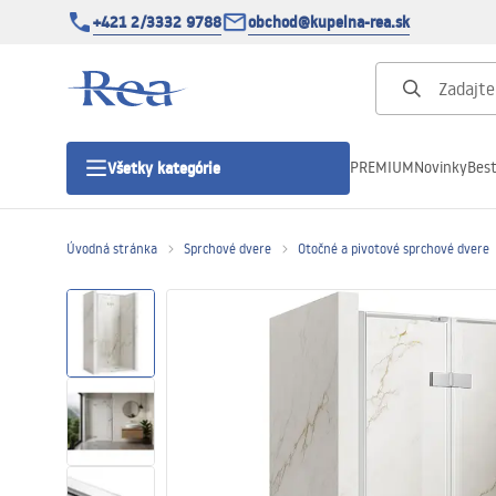
+421 2/3332 9788
obchod@kupelna-rea.sk
PREMIUM
Novinky
Best
Všetky kategórie
Úvodná stránka
Sprchové dvere
Otočné a pivotové sprchové dvere
Sprchové kúty
Sprchové dvere
Sprchové vaničky
Sprchové žľaby