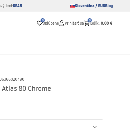
REA5
Slovenčina / EUR
Blog
ový kód:
0
0
0,00 €
Obľúbené
Prihlásiť sa
Košík
:
06366020490
 Atlas 80 Chrome