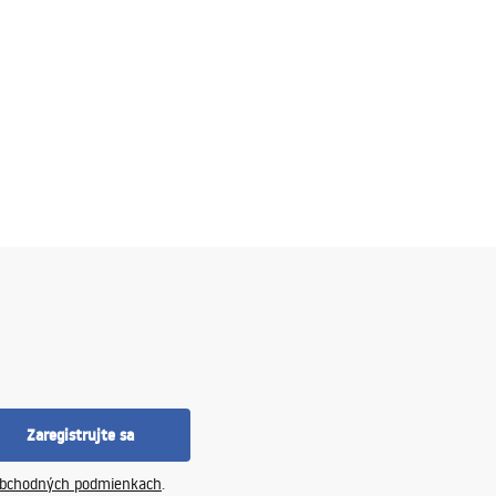
Zaregistrujte sa
bchodných podmienkach
.