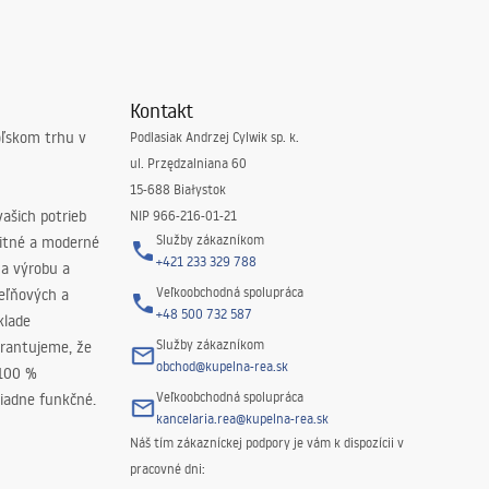
Kontakt
oľskom trhu v
Podlasiak Andrzej Cylwik sp. k.
ul. Przędzalniana 60
15-688 Białystok
ašich potrieb
NIP 966-216-01-21
Služby zákazníkom
litné a moderné
+421 233 329 788
na výrobu a
Veľkoobchodná spolupráca
peľňových a
+48 500 732 587
klade
Služby zákazníkom
rantujeme, že
obchod@kupelna-rea.sk
 100 %
Veľkoobchodná spolupráca
iadne funkčné.
kancelaria.rea@kupelna-rea.sk
Náš tím zákazníckej podpory je vám k dispozícii v
pracovné dni: