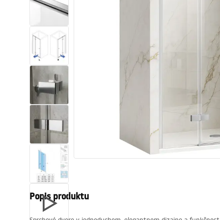
Sanitárna keramika
Umývadlá
Vaňa so zástenou
Batérie
Sprchy
Kuchyňa
Kúpeľňové doplnky a nábytok
Popis produktu