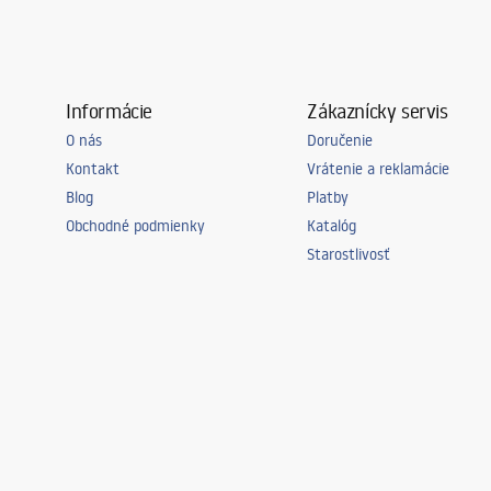
Vrátane sady tesnení
Áno
Možno inštalovať bez sprchovej vaničky
Áno
Záruka
24 mesiaco
Informácie
Zákaznícky servis
O nás
Doručenie
Kontakt
Vrátenie a reklamácie
Blog
Platby
Obchodné podmienky
Katalóg
Starostlivosť