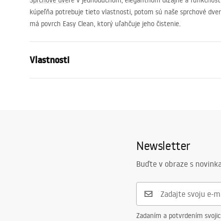
Sprchové dvere v jednoduchom, elegantnom dizajne a funkčnosti 
kúpeľňa potrebuje tieto vlastnosti, potom sú naše sprchové dve
má povrch Easy Clean, ktorý uľahčuje jeho čistenie.
Vlastnosti
Spôsob, ako otvoriť dvere
Nakláňanie
Veľkosť dverí
90
Hrúbka skla
6 mm
Výška sprchových dverí
200
cm
Newsletter
Profilový materiál
Hliník
Buďte v obraze s novinka
Materiál rukoväte
Mosadz
Smer otvárania
vonku
Poťah Easy Clean
Áno, na jed
Dokončovacie profily
Chrome
Zadaním a potvrdením svoji