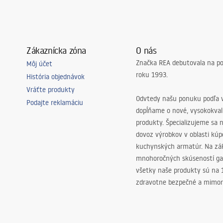
v
Zákaznícka zóna
O nás
Značka REA debutovala na p
Môj účet
roku 1993.
História objednávok
Vráťte produkty
Odvtedy našu ponuku podľa v
Podajte reklamáciu
dopĺňame o nové, vysokokva
produkty. Špecializujeme sa 
dovoz výrobkov v oblasti kú
kuchynských armatúr. Na zá
mnohoročných skúseností ga
všetky naše produkty sú na
zdravotne bezpečné a mimor