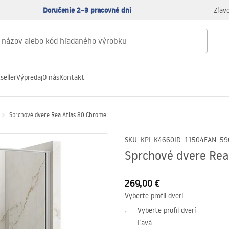
Doručenie 2–3 pracovné dni
Zľav
seller
Výpredaj
O nás
Kontakt
Sprchové dvere Rea Atlas 80 Chrome
SKU
:
KPL-K4660
ID
:
11504
EAN
:
59
Sprchové dvere Rea
269,00 €
Vyberte profil dverí
Vyberte profil dverí