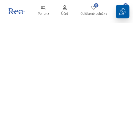
0
0
Ponuka
Účet
Obľúbené položky
Košík
Newsletter
Buďte v obraze s novinkami a akciami!
Zaregistrujte sa
Zadaním a potvrdením svojich údajov súhlasíte s odberom
newslettera podľa podmienok uvedených v
Obchodných
podmienkach
.