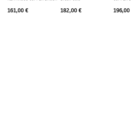
Záruka
24 mesiacov
161,00 €
182,00 €
196,00 €
Poťah Easy Clean
Nie