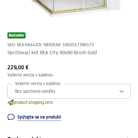
Bestseller
SKU
:
REA-K6443
ID
:
9892
EAN
:
5902557396573
Sprchovací kút REA City 90x90 Brush Gold
229,00 €
Vyberte verzia s kabínou
Vyberte verzia s kabínou
product:shipping.zero
Spýtajte sa na produkt