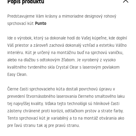
Popis produktu
Predstavujeme Vám krásny a mimoriadne designový rohový
Punto
sprchovací kút
Ide o výrobok, ktorý sa dokonale hodí do Vašej kúpeľne, kde doplní
Váš priestor a zároveň zachová dokonalý vzhľad a estetiku Vášho
interiéru. Kút je určený na montážnu buď na sprchovú vaničku,
alebo na dlažbu s odtokovým žľabom. Je vyrobený z vysoko
kvalitného tvrdeného skla Crystal Clear s laserovým povlakom
Easy Clean.
Čierne časti sprchovacieho kúta dostali povrchovú úpravu v
prevedení štvornásobného laserovania čierneho smaltového laku
tej najvyššej kvality. Vďaka tejto technológii sú hliníkové časti
zásteny chránené proti korózii, odtlačkom prstov a strate farby.
Tento sprchovací kút je variabilný a to na montáž otvárania ako
pre ľavú stranu tak aj pre pravú stranu.