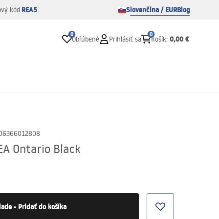
REA5
Slovenčina / EUR
Blog
ový kód:
0
0
0,00 €
Obľúbené
Prihlásiť sa
Košík
:
06366012808
EA Ontario Black
lade - Pridať do košíka