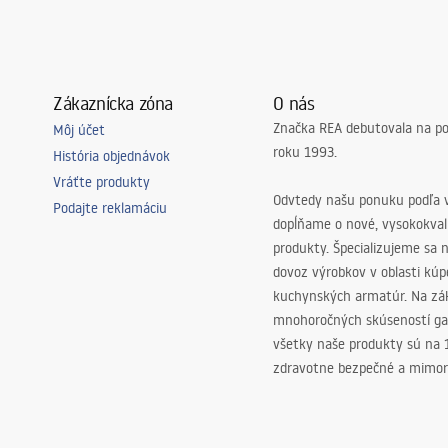
Zákaznícka zóna
O nás
Značka REA debutovala na p
Môj účet
roku 1993.
História objednávok
Vráťte produkty
Odvtedy našu ponuku podľa v
Podajte reklamáciu
dopĺňame o nové, vysokokva
produkty. Špecializujeme sa 
dovoz výrobkov v oblasti kú
kuchynských armatúr. Na zá
mnohoročných skúseností ga
všetky naše produkty sú na
zdravotne bezpečné a mimor