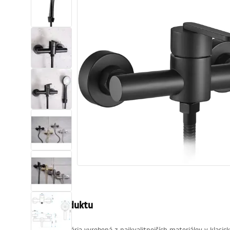
Sanitárna keramika
Umývadlá
Vaňa so zástenou
Batérie
Sprchy
Kuchyňa
Kúpeľňové doplnky a nábytok
Popis produktu