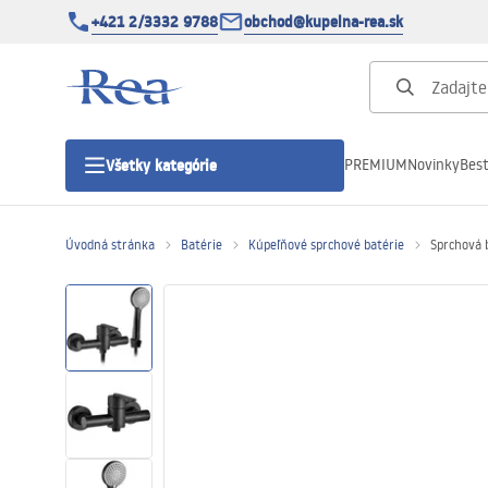
+421 2/3332 9788
obchod@kupelna-rea.sk
PREMIUM
Novinky
Best
Všetky kategórie
Úvodná stránka
Batérie
Kúpeľňové sprchové batérie
Sprchová 
Sprchové kúty
Sprchové dvere
Sprchové vaničky
Sprchové žľaby