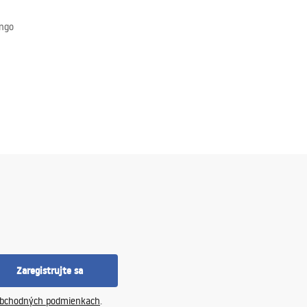
ungo
Zaregistrujte sa
bchodných podmienkach
.