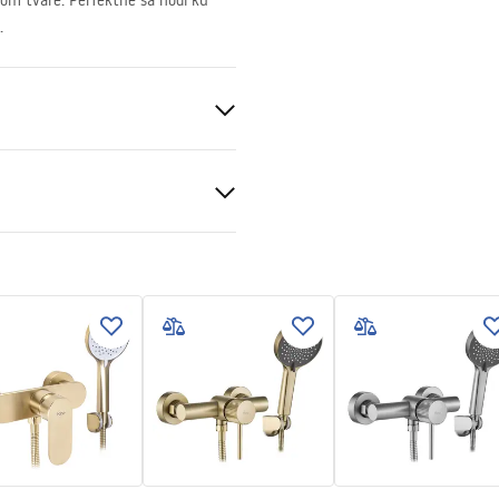
kom tvare. Perfektne sa hodí ku
.
čné podmienky
S
nty_Terms_and_Conditions_
s_-_5.pdf
ng