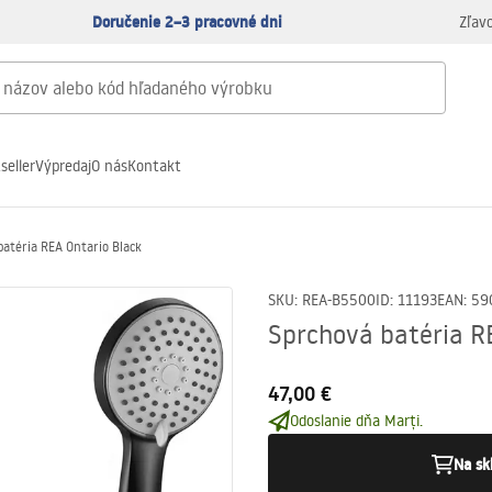
Doručenie 2–3 pracovné dni
Zľav
seller
Výpredaj
O nás
Kontakt
batéria REA Ontario Black
SKU
:
REA-B5500
ID
:
11193
EAN
:
59
Sprchová batéria R
47,00 €
Odoslanie dňa Marți.
Na sk