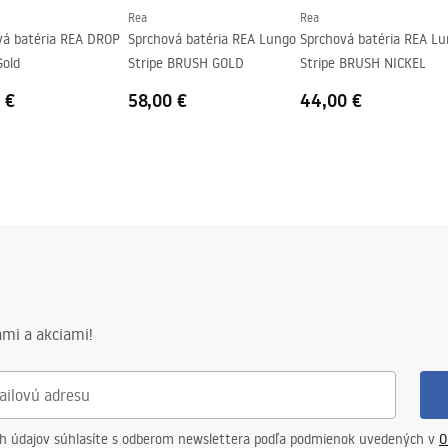
Rea
Rea
vá batéria REA DROP
Sprchová batéria REA Lungo
Sprchová batéria REA L
Gold
Stripe BRUSH GOLD
Stripe BRUSH NICKEL
 €
58,00 €
44,00 €
mi a akciami!
ch údajov súhlasíte s odberom newslettera podľa podmienok uvedených v
O