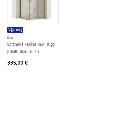
Spôsob montáže
Na podlahe
Priemer odpadu
90
mm
Dá sa rezať
Nie
Výpredaj
Súčasťou je sifón
Áno
Rea
Záruka
24 mesiacov
Sprchová kabína REA Hugo
80x80 Gold Brush
335,00 €