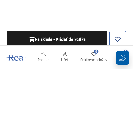
Na sklade - Pridať do košíka
0
0
Ponuka
Účet
Obľúbené položky
Košík
Newsletter
Buďte v obraze s novinkami a akciami!
Zaregistrujte sa