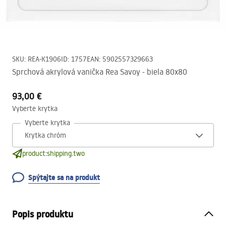
SKU
:
REA-K1906
ID
:
1757
EAN
:
5902557329663
Sprchová akrylová vanička Rea Savoy - biela 80x80
93,00 €
Vyberte krytka
Vyberte krytka
product:shipping.two
Spýtajte sa na produkt
Popis produktu