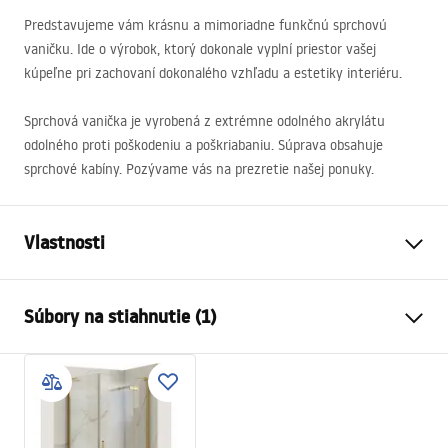
Predstavujeme vám krásnu a mimoriadne funkčnú sprchovú
vaničku. Ide o výrobok, ktorý dokonale vyplní priestor vašej
kúpeľne pri zachovaní dokonalého vzhľadu a estetiky interiéru.
Sprchová vanička je vyrobená z extrémne odolného akrylátu
odolného proti poškodeniu a poškriabaniu. Súprava obsahuje
sprchové kabíny. Pozývame vás na prezretie našej ponuky.
Vlastnosti
Farba
Biela
Súbory na stiahnutie (1)
Materiál
Akryl
Dĺžka
800
mm
Návod na montáž
Šírka
800
mm
Shower tray.pdf
Výška
60
mm