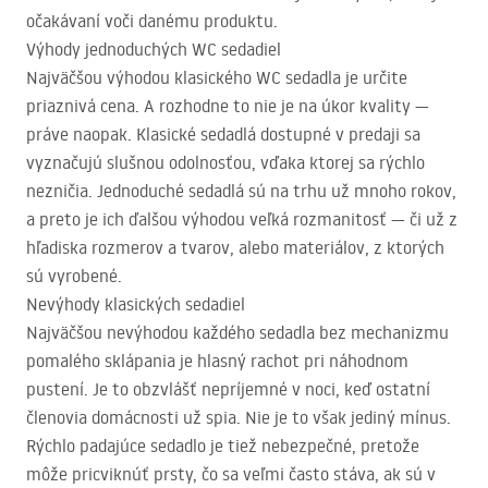
očakávaní voči danému produktu.
Výhody jednoduchých WC sedadiel
Najväčšou výhodou klasického WC sedadla je určite
priaznivá cena. A rozhodne to nie je na úkor kvality —
práve naopak. Klasické sedadlá dostupné v predaji sa
vyznačujú slušnou odolnosťou, vďaka ktorej sa rýchlo
nezničia. Jednoduché sedadlá sú na trhu už mnoho rokov,
a preto je ich ďalšou výhodou veľká rozmanitosť — či už z
hľadiska rozmerov a tvarov, alebo materiálov, z ktorých
sú vyrobené.
Nevýhody klasických sedadiel
Najväčšou nevýhodou každého sedadla bez mechanizmu
pomalého sklápania je hlasný rachot pri náhodnom
pustení. Je to obzvlášť nepríjemné v noci, keď ostatní
členovia domácnosti už spia. Nie je to však jediný mínus.
Rýchlo padajúce sedadlo je tiež nebezpečné, pretože
môže pricviknúť prsty, čo sa veľmi často stáva, ak sú v