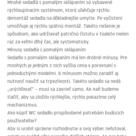
Mnohé sedadlá s pomalým sklápaním sú vybavené
rýchloupínacím systémom, ktorý uľahčuje rýchlu
demontáž sedadla na dôkladnejšie umytie. Po vyčistení
umožňuje aj rýchlu spätnú montáž. Takéto riešenie je
spôsobom, ako udržiavať patričnú čistotu v toalete nielen
raz za veľmi dlhý čas, ale systematicky.
Mínusy sedadla s pomalým sklápaním
Sedadlo s pomalým sklápaním má len drobné mínusy. Pre
mnohých je jedným z nich vyššia cena v porovnaní s
jednoduchými modelmi. K mínusom možno zaradiť aj
nutnosť naučiť sa trpezlivosti. Takéto sedadlo sa nedá
„urýchľovať” – musí sa zavrieť samo. Ak naň budeme
tlačiť, aby sa zložilo rýchlejšie, rýchlo pokazíme celý
mechanizmus.
Ako kúpiť WC sedadlo prispôsobené potrebám budúcich
používateľov?
Aby si urobil správne rozhodnutie a svoj výber neľutoval,