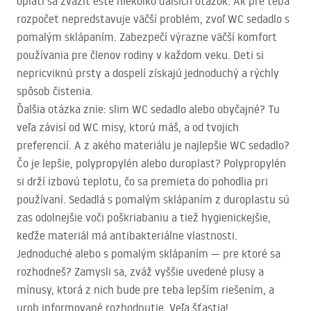
oplatí sa zvážiť ešte niekoľko ďalších otázok. Ak pre teba
rozpočet nepredstavuje väčší problém, zvoľ WC sedadlo s
pomalým sklápaním. Zabezpečí výrazne väčší komfort
používania pre členov rodiny v každom veku. Deti si
nepricviknú prsty a dospelí získajú jednoduchý a rýchly
spôsob čistenia.
Ďalšia otázka znie: slim WC sedadlo alebo obyčajné? Tu
veľa závisí od WC misy, ktorú máš, a od tvojich
preferencií. A z akého materiálu je najlepšie WC sedadlo?
Čo je lepšie, polypropylén alebo duroplast? Polypropylén
si drží izbovú teplotu, čo sa premieta do pohodlia pri
používaní. Sedadlá s pomalým sklápaním z duroplastu sú
zas odolnejšie voči poškriabaniu a tiež hygienickejšie,
keďže materiál má antibakteriálne vlastnosti.
Jednoduché alebo s pomalým sklápaním — pre ktoré sa
rozhodneš? Zamysli sa, zváž vyššie uvedené plusy a
mínusy, ktorá z nich bude pre teba lepším riešením, a
urob informované rozhodnutie. Veľa šťastia!