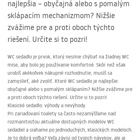
najlepšia – obyčajná alebo s pomalým
sklápacím mechanizmom? Nižšie
zvážime pre a proti oboch týchto
riešení. Určite si to pozri!
WC sedadlo je prvok, ktorý nesmie chýbať na žiadnej WC
mise, aby bolo jej používanie komfortné. Skôr než však
urobíš akékoľvek nákupné rozhodnutie, musíš sa
zamyslieť, aké zvoliť. Ktoré WC sedadlo je najlepšie:
obyčajné alebo s pomalým sklápaním? Nižšie zvážime pre
a proti oboch týchto riešení. Určite si to pozri!
Klasické sedadlo: výhody a nevýhody
Pri zariaďovaní toalety sa často nezamýšľame nad
rozmanitosťou aktuálne dostupných modelov WC
sedadiel a siahame po jednoduchých, klasických modeloch.
Je to dobrá voľba? Veľa závisí od tvojich návykov, ale aj