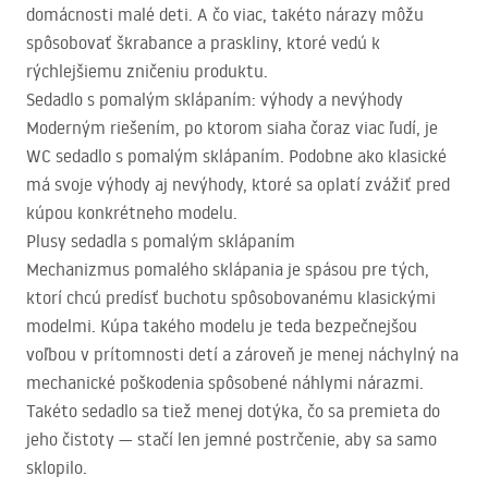
domácnosti malé deti. A čo viac, takéto nárazy môžu
spôsobovať škrabance a praskliny, ktoré vedú k
rýchlejšiemu zničeniu produktu.
Sedadlo s pomalým sklápaním: výhody a nevýhody
Moderným riešením, po ktorom siaha čoraz viac ľudí, je
WC sedadlo s pomalým sklápaním. Podobne ako klasické
má svoje výhody aj nevýhody, ktoré sa oplatí zvážiť pred
kúpou konkrétneho modelu.
Plusy sedadla s pomalým sklápaním
Mechanizmus pomalého sklápania je spásou pre tých,
ktorí chcú predísť buchotu spôsobovanému klasickými
modelmi. Kúpa takého modelu je teda bezpečnejšou
voľbou v prítomnosti detí a zároveň je menej náchylný na
mechanické poškodenia spôsobené náhlymi nárazmi.
Takéto sedadlo sa tiež menej dotýka, čo sa premieta do
jeho čistoty — stačí len jemné postrčenie, aby sa samo
sklopilo.