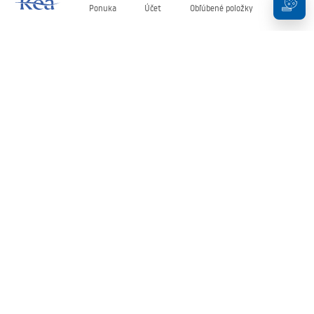
Ponuka
Účet
Obľúbené položky
Košík
Newsletter
Buďte v obraze s novinkami a akciami!
Zaregistrujte sa
Zadaním a potvrdením svojich údajov súhlasíte s odberom
newslettera podľa podmienok uvedených v
Obchodných
podmienkach
.