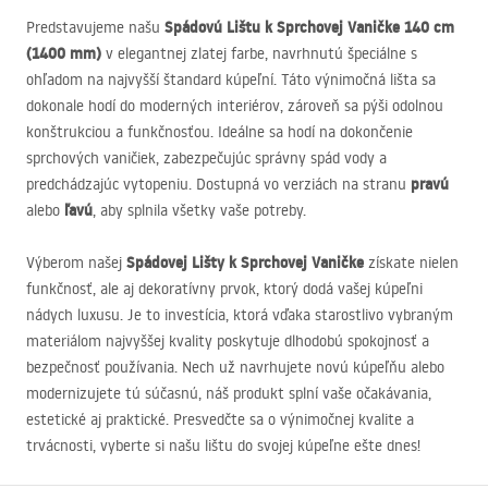
Spádovú Lištu k Sprchovej Vaničke 140 cm
Predstavujeme našu
(1400 mm)
v elegantnej zlatej farbe, navrhnutú špeciálne s
ohľadom na najvyšší štandard kúpeľní. Táto výnimočná lišta sa
dokonale hodí do moderných interiérov, zároveň sa pýši odolnou
konštrukciou a funkčnosťou. Ideálne sa hodí na dokončenie
sprchových vaničiek, zabezpečujúc správny spád vody a
pravú
predchádzajúc vytopeniu. Dostupná vo verziách na stranu
ľavú
alebo
, aby splnila všetky vaše potreby.
Spádovej Lišty k Sprchovej Vaničke
Výberom našej
získate nielen
funkčnosť, ale aj dekoratívny prvok, ktorý dodá vašej kúpeľni
nádych luxusu. Je to investícia, ktorá vďaka starostlivo vybraným
materiálom najvyššej kvality poskytuje dlhodobú spokojnosť a
bezpečnosť používania. Nech už navrhujete novú kúpeľňu alebo
modernizujete tú súčasnú, náš produkt splní vaše očakávania,
estetické aj praktické. Presvedčte sa o výnimočnej kvalite a
trvácnosti, vyberte si našu lištu do svojej kúpeľne ešte dnes!