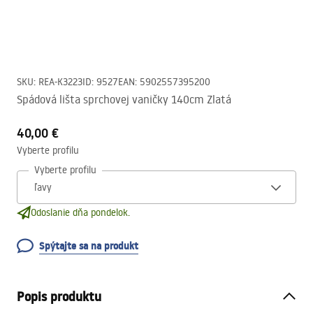
SKU
:
REA-K3223
ID
:
9527
EAN
:
5902557395200
Spádová lišta sprchovej vaničky 140cm Zlatá
40,00 €
Vyberte profilu
Vyberte profilu
Odoslanie dňa pondelok.
Spýtajte sa na produkt
Popis produktu