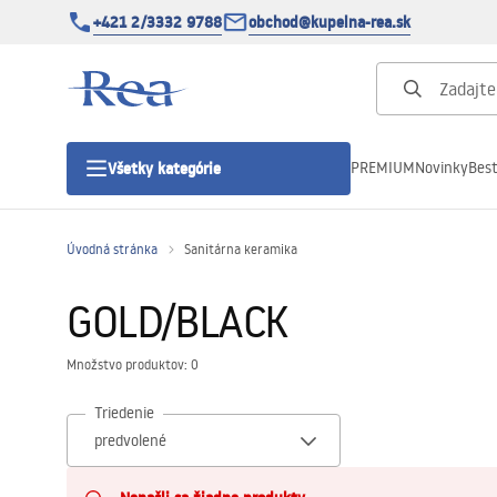
+421 2/3332 9788
obchod@kupelna-rea.sk
PREMIUM
Novinky
Best
Všetky kategórie
Úvodná stránka
Sanitárna keramika
Sprchové kúty
GOLD/BLACK
Sprchové dvere
Množstvo produktov: 0
Sprchové vaničky
Triedenie
Sprchové žľaby