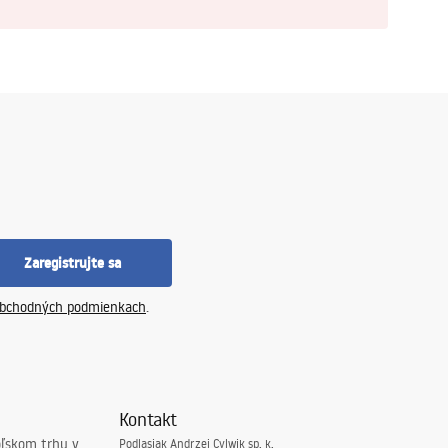
Zaregistrujte sa
bchodných podmienkach
.
Kontakt
oľskom trhu v
Podlasiak Andrzej Cylwik sp. k.