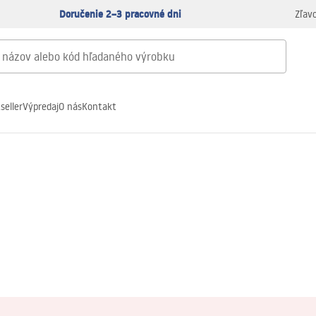
Doručenie 2–3 pracovné dni
Zľav
seller
Výpredaj
O nás
Kontakt