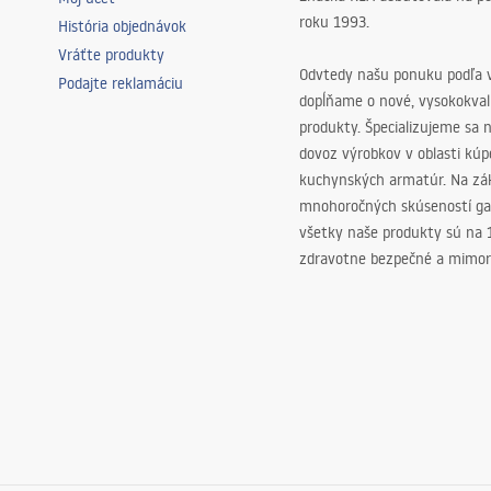
roku 1993.
História objednávok
Vráťte produkty
Odvtedy našu ponuku podľa v
Podajte reklamáciu
dopĺňame o nové, vysokokva
produkty. Špecializujeme sa 
dovoz výrobkov v oblasti kú
kuchynských armatúr. Na zá
mnohoročných skúseností ga
všetky naše produkty sú na
zdravotne bezpečné a mimor