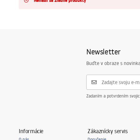
Nenašli sa žiadne produkty
Sanitárna keramika
Umývadlá
Vaňa so zástenou
Newsletter
Batérie
Buďte v obraze s novinka
Sprchy
Zadaním a potvrdením svoji
Kuchyňa
Kúpeľňové doplnky a nábytok
Informácie
Zákaznícky servis
O nás
Doručenie