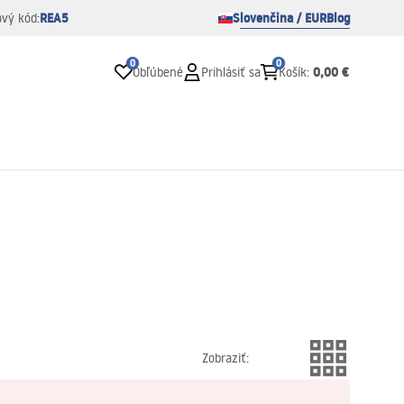
REA5
Slovenčina / EUR
Blog
ový kód:
0
0
0,00 €
Obľúbené
Prihlásiť sa
Košík
:
Zobraziť
: