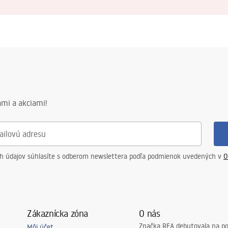
mi a akciami!
ch údajov súhlasíte s odberom newslettera podľa podmienok uvedených v
O
Zákaznícka zóna
O nás
Značka REA debutovala na p
Môj účet