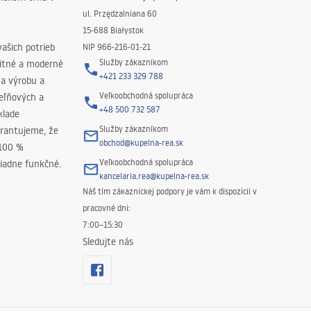
ul. Przędzalniana 60
15-688 Białystok
ašich potrieb
NIP 966-216-01-21
Služby zákazníkom
litné a moderné
+421 233 329 788
na výrobu a
Veľkoobchodná spolupráca
peľňových a
+48 500 732 587
klade
Služby zákazníkom
rantujeme, že
obchod@kupelna-rea.sk
 100 %
Veľkoobchodná spolupráca
iadne funkčné.
kancelaria.rea@kupelna-rea.sk
Náš tím zákazníckej podpory je vám k dispozícii v
pracovné dni:
7:00–15:30
Sledujte nás