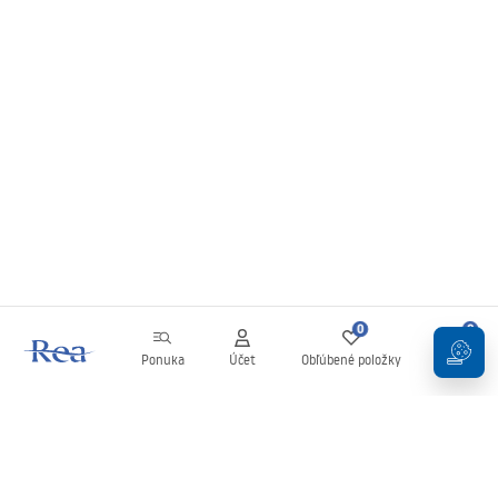
0
0
Ponuka
Účet
Obľúbené položky
Košík
Newsletter
Buďte v obraze s novinkami a akciami!