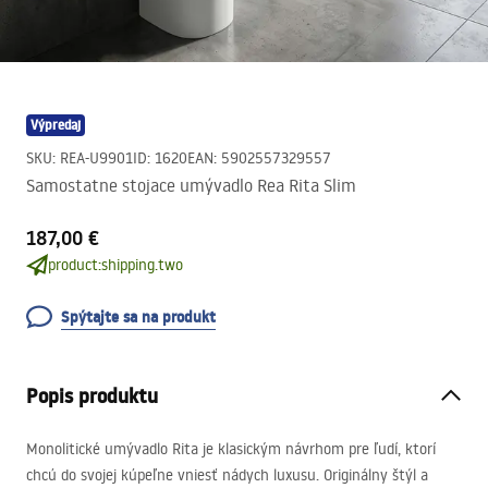
Výpredaj
SKU
:
REA-U9901
ID
:
1620
EAN
:
5902557329557
Samostatne stojace umývadlo Rea Rita Slim
187,00 €
product:shipping.two
Spýtajte sa na produkt
Popis produktu
Monolitické umývadlo Rita je klasickým návrhom pre ľudí, ktorí
chcú do svojej kúpeľne vniesť nádych luxusu. Originálny štýl a