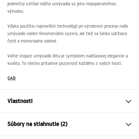
jedinečný vzhľad nášho umývadla sú jeho nepopierateľnou
výhodou.
Vďaka použitiu najnovších technológií pri výrobnom procese naše
umývadlo nielen fenomenálne vyzerá, ale tiež sa ľahko udržiava
čisté a mimoriadne odolné.
Voľne stojace umývadlo Rita je symbolom nadčasovej elegancie a
kvality. To všetko pritiahne pozornosť každého z vašich hostí.
CAD
.
Vlastnosti
Spôsob montáže
Voľne stojaca
Súbory na stiahnutie (2)
Materiál
Sanitárna keramika
Farba
Biela