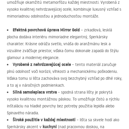
umožňuje okamžitú metamorfózu každej miestnosti. Vyrobená z
vysoko kvalitnej nehrdzavejúcej ocele, kombinuje luxusný vzhľad s
mimoriadnou odolnosťou a jednoduchosťou montáže.
Efektná povrchová úprava Mirror Gold
– zrkadlová, lesklá
plocha dodáva interiéru mimoriadne elegantný, šperkársky
charakter. Krásne odráža svetlo, vnáša do aranžmánu lesk a
vizuálne zväčšuje priestor, vďaka čomu dokonale zapadá do štýlu
glamour a modernej elegancie.
Vyrobené z nehrdzavejúcej ocele
– tento materiál zaručuje
plnú odolnosť voči korózii, vlhkosti a mechanickému poškodeniu.
Vďaka tomu si lišta zachováva svoj bezchybný vzhľad po dlhé roky,
a to aj v náročných podmienkach.
Silná samolepiaca vrstva
– spodná strana lišty je pokrytá
vysoko kvalitnou montážnou páskou. To umožňuje čistú a rýchlu
inštaláciu na hladké povrchy bez potreby použitia lepidla alebo
špinavého náradia.
Široké použitie v každej miestnosti
– lišta sa skvele hodí ako
kuchyni
šperkársky akcent v
(nad pracovnou doskou, na