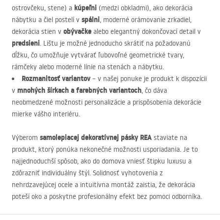
kúpeľni
ostrovčeku, stene) a
(medzi obkladmi), ako dekorácia
spálni
nábytku a čiel postelí v
, moderné orámovanie zrkadiel,
obývačke
dekorácia stien v
alebo elegantný dokončovací detail v
predsieni
. Lištu je možné jednoducho skrátiť na požadovanú
dĺžku, čo umožňuje vytvárať ľubovoľné geometrické tvary,
rámčeky alebo moderné línie na stenách a nábytku.
Rozmanitosť variantov
– v našej ponuke je produkt k dispozícii
mnohých šírkach a farebných variantoch
v
, čo dáva
neobmedzené možnosti personalizácie a prispôsobenia dekorácie
mierke vášho interiéru.
samolepiacej dekoratívnej pásky
REA
Výberom
staviate na
produkt, ktorý ponúka nekonečné možnosti usporiadania. Je to
najjednoduchší spôsob, ako do domova vniesť štipku luxusu a
zdôrazniť individuálny štýl. Solidnosť vyhotovenia z
nehrdzavejúcej ocele a intuitívna montáž zaistia, že dekorácia
poteší oko a poskytne profesionálny efekt bez pomoci odborníka.