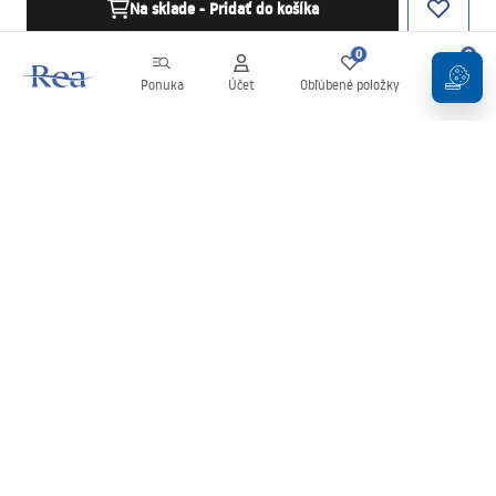
Na sklade - Pridať do košíka
0
0
Ponuka
Účet
Obľúbené položky
Košík
Newsletter
Buďte v obraze s novinkami a akciami!
Zaregistrujte sa
Zadaním a potvrdením svojich údajov súhlasíte s odberom
newslettera podľa podmienok uvedených v
Obchodných
podmienkach
.