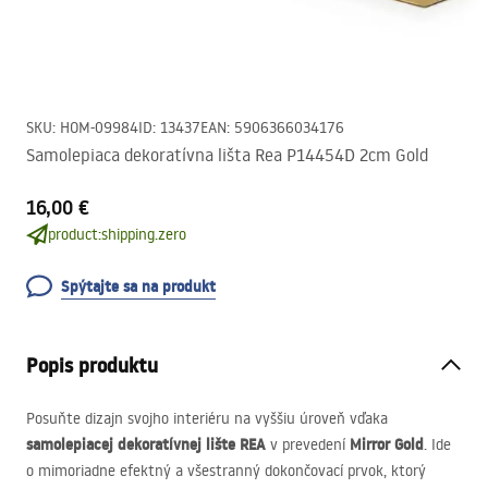
SKU
:
HOM-09984
ID
:
13437
EAN
:
5906366034176
Samolepiaca dekoratívna lišta Rea P14454D 2cm Gold
16,00 €
product:shipping.zero
Spýtajte sa na produkt
Popis produktu
Posuňte dizajn svojho interiéru na vyššiu úroveň vďaka
samolepiacej dekoratívnej lište
REA
Mirror Gold
v prevedení
. Ide
o mimoriadne efektný a všestranný dokončovací prvok, ktorý