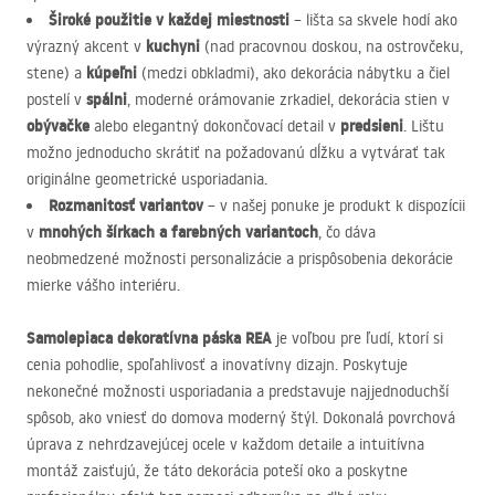
Široké použitie v každej miestnosti
– lišta sa skvele hodí ako
kuchyni
výrazný akcent v
(nad pracovnou doskou, na ostrovčeku,
kúpeľni
stene) a
(medzi obkladmi), ako dekorácia nábytku a čiel
spálni
postelí v
, moderné orámovanie zrkadiel, dekorácia stien v
obývačke
predsieni
alebo elegantný dokončovací detail v
. Lištu
možno jednoducho skrátiť na požadovanú dĺžku a vytvárať tak
originálne geometrické usporiadania.
Rozmanitosť variantov
– v našej ponuke je produkt k dispozícii
mnohých šírkach a farebných variantoch
v
, čo dáva
neobmedzené možnosti personalizácie a prispôsobenia dekorácie
mierke vášho interiéru.
Samolepiaca dekoratívna páska
REA
je voľbou pre ľudí, ktorí si
cenia pohodlie, spoľahlivosť a inovatívny dizajn. Poskytuje
nekonečné možnosti usporiadania a predstavuje najjednoduchší
spôsob, ako vniesť do domova moderný štýl. Dokonalá povrchová
úprava z nehrdzavejúcej ocele v každom detaile a intuitívna
montáž zaisťujú, že táto dekorácia poteší oko a poskytne