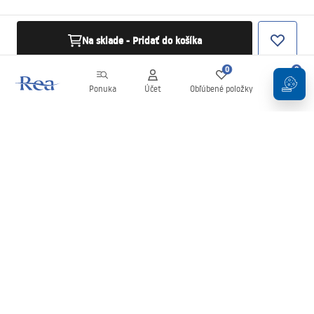
Na sklade - Pridať do košíka
0
0
Ponuka
Účet
Obľúbené položky
Košík
Newsletter
Buďte v obraze s novinkami a akciami!
Zaregistrujte sa
Zadaním a potvrdením svojich údajov súhlasíte s odberom
newslettera podľa podmienok uvedených v
Obchodných