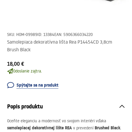
SKU
:
HOM-09989
ID
:
13384
EAN
:
5906366034220
Samolepiaca dekoratívna lišta Rea P14454CD 3,8cm
Brush Black
18,00 €
Odoslanie zajtra.
Spýtajte sa na produkt
Popis produktu
Oceňte eleganciu a modernosť vo svojom interiéri vďaka
samolepiacej dekoratívnej lište
REA
Brushed Black
v prevedení
.