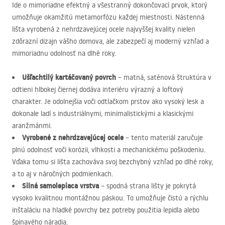
Ide o mimoriadne efektný a všestranný dokončovací prvok, ktorý
umožňuje okamžitú metamorfózu každej miestnosti. Nástenná
lišta vyrobená z nehrdzavejúcej ocele najvyššej kvality nielen
zdôrazní dizajn vášho domova, ale zabezpečí aj moderný vzhľad a
mimoriadnu odolnosť na dlhé roky.
Ušľachtilý kartáčovaný povrch
– matná, saténová štruktúra v
odtieni hlbokej čiernej dodáva interiéru výrazný a loftový
charakter. Je odolnejšia voči odtlačkom prstov ako vysoký lesk a
dokonale ladí s industriálnymi, minimalistickými a klasickými
aranžmánmi.
Vyrobené z nehrdzavejúcej ocele
– tento materiál zaručuje
plnú odolnosť voči korózii, vlhkosti a mechanickému poškodeniu.
Vďaka tomu si lišta zachováva svoj bezchybný vzhľad po dlhé roky,
a to aj v náročných podmienkach.
Silná samolepiaca vrstva
– spodná strana lišty je pokrytá
vysoko kvalitnou montážnou páskou. To umožňuje čistú a rýchlu
inštaláciu na hladké povrchy bez potreby použitia lepidla alebo
špinavého náradia.