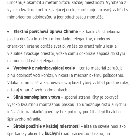
umožňuje okamžitú metamorfózu každej miestnosti. Vyrobená z
vysoko kvalitnej nehrdzavejúcej ocele, kombinuje luxusný vzhľad s
mimoriadnou odolnosťou a jednoduchosťou montáže.
Efektná povrchová úprava Chrome
– zrkadlová, strieborná
plocha dodáva interiéru mimoriadne elegantný, moderný
charakter. Krásne odráža svetlo, vnáša do aranžmánu lesk a
vizuálne zväčšuje priestor, vďaka čomu dokonale zapadá do štýlu
glamour a klasickej elegancie.
Vyrobené z nehrdzavejúcej ocele
– tento materiál zaručuje
plnú odolnosť voči korózii, vlhkosti a mechanickému poškodeniu.
Vďaka tomu si lišta zachováva svoj bezchybný vzhľad po dlhé roky,
a to aj v náročných podmienkach.
Silná samolepiaca vrstva
– spodná strana lišty je pokrytá
vysoko kvalitnou montážnou páskou. To umožňuje čistú a rýchlu
inštaláciu na hladké povrchy bez potreby použitia lepidla alebo
špinavého náradia.
Široké použitie v každej miestnosti
– lišta sa skvele hodí ako
kuchyni
šperkársky akcent v
(nad pracovnou doskou, na