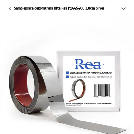
Samolepiaca dekoratívna lišta Rea P14454CC 3,8cm Silver