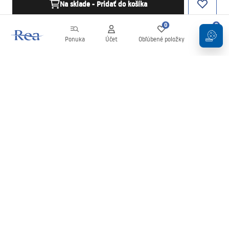
Na sklade - Pridať do košíka
0
0
Ponuka
Účet
Obľúbené položky
Košík
Newsletter
Buďte v obraze s novinkami a akciami!
Zaregistrujte sa
Zadaním a potvrdením svojich údajov súhlasíte s odberom
newslettera podľa podmienok uvedených v
Obchodných
podmienkach
.