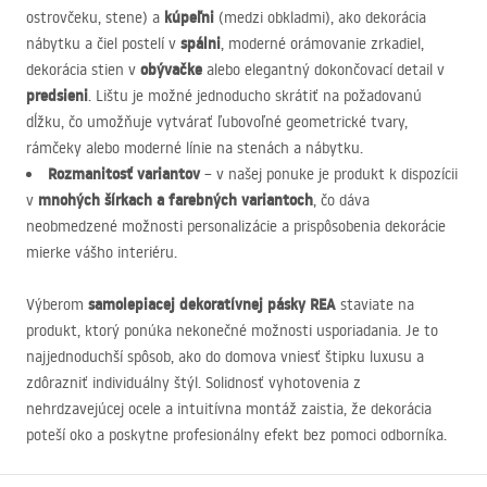
kúpeľni
ostrovčeku, stene) a
(medzi obkladmi), ako dekorácia
spálni
nábytku a čiel postelí v
, moderné orámovanie zrkadiel,
obývačke
dekorácia stien v
alebo elegantný dokončovací detail v
predsieni
. Lištu je možné jednoducho skrátiť na požadovanú
dĺžku, čo umožňuje vytvárať ľubovoľné geometrické tvary,
rámčeky alebo moderné línie na stenách a nábytku.
Rozmanitosť variantov
– v našej ponuke je produkt k dispozícii
mnohých šírkach a farebných variantoch
v
, čo dáva
neobmedzené možnosti personalizácie a prispôsobenia dekorácie
mierke vášho interiéru.
samolepiacej dekoratívnej pásky
REA
Výberom
staviate na
produkt, ktorý ponúka nekonečné možnosti usporiadania. Je to
najjednoduchší spôsob, ako do domova vniesť štipku luxusu a
zdôrazniť individuálny štýl. Solidnosť vyhotovenia z
nehrdzavejúcej ocele a intuitívna montáž zaistia, že dekorácia
poteší oko a poskytne profesionálny efekt bez pomoci odborníka.