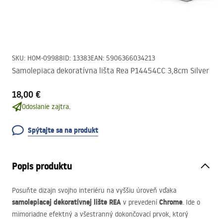
SKU
:
HOM-09988
ID
:
13383
EAN
:
5906366034213
Samolepiaca dekoratívna lišta Rea P14454CC 3,8cm Silver
18,00 €
Odoslanie zajtra.
Spýtajte sa na produkt
Popis produktu
Posuňte dizajn svojho interiéru na vyššiu úroveň vďaka
samolepiacej dekoratívnej lište
REA
Chrome
v prevedení
. Ide o
mimoriadne efektný a všestranný dokončovací prvok, ktorý