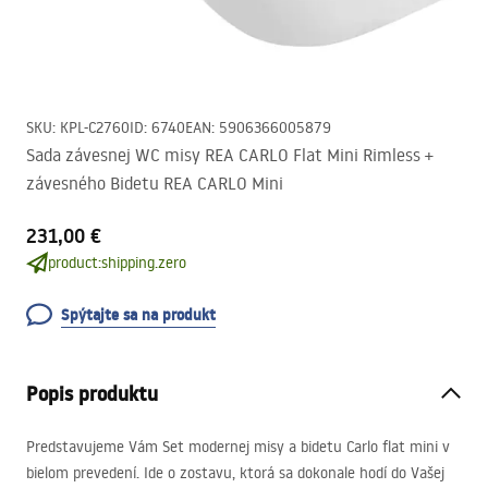
SKU
:
KPL-C2760
ID
:
6740
EAN
:
5906366005879
Sada závesnej WC misy REA CARLO Flat Mini Rimless +
závesného Bidetu REA CARLO Mini
231,00 €
product:shipping.zero
Spýtajte sa na produkt
Popis produktu
Predstavujeme Vám Set modernej misy a bidetu Carlo flat mini v
bielom prevedení. Ide o zostavu, ktorá sa dokonale hodí do Vašej