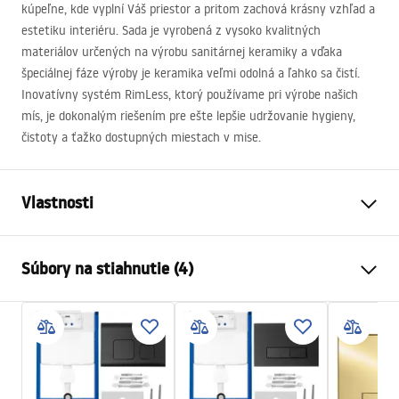
kúpeľne, kde vyplní Váš priestor a pritom zachová krásny vzhľad a
estetiku interiéru. Sada je vyrobená z vysoko kvalitných
materiálov určených na výrobu sanitárnej keramiky a vďaka
špeciálnej fáze výroby je keramika veľmi odolná a ľahko sa čistí.
Inovatívny systém RimLess, ktorý používame pri výrobe našich
mís, je dokonalým riešením pre ešte lepšie udržovanie hygieny,
čistoty a ťažko dostupných miestach v mise.
Vlastnosti
Spôsob montáže
Závesná
Súbory na stiahnutie (4)
Splachovací systém
Rimless (bezokrajový)
Farba
Biela
Atest
Prevedenie
Lesklý
ATEST-higieniczny.pdf
Materiál
Sanitárna keramika
Dĺžka
495
mm