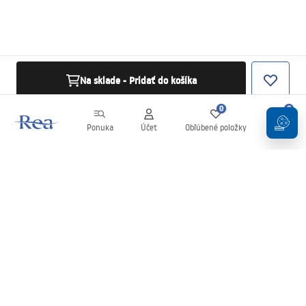
Na sklade - Pridať do košíka
0
0
Ponuka
Účet
Obľúbené položky
Košík
Newsletter
Buďte v obraze s novinkami a akciami!
Zaregistrujte sa