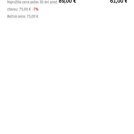
89,00 €
61,00 €
Úprava profilov
1590 -1610
Najnižšia cena počas 30 dní pred
zľavou:
75,00 €
-
7
%
Vrátane sady tesnení
Áno
Bežná cena
:
75,00 €
Možno inštalovať bez
Áno
sprchovej vaničky
Záruka
24 mesiacov