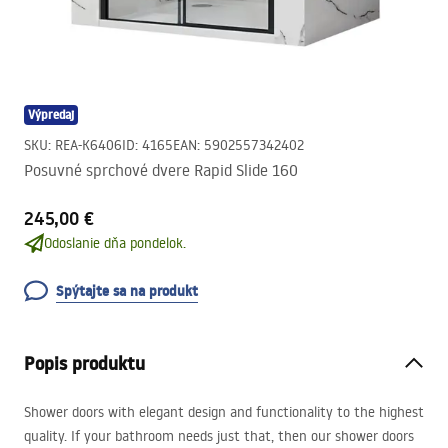
Výpredaj
SKU
:
REA-K6406
ID
:
4165
EAN
:
5902557342402
Posuvné sprchové dvere Rapid Slide 160
245,00 €
Odoslanie dňa pondelok.
Spýtajte sa na produkt
Popis produktu
Shower doors with elegant design and functionality to the highest
quality. If your bathroom needs just that, then our shower doors