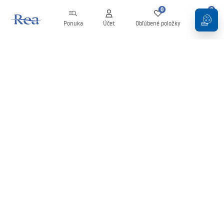
0
0
Ponuka
Účet
Obľúbené položky
Košík
Newsletter
Buďte v obraze s novinkami a akciami!
Zaregistrujte sa
Zadaním a potvrdením svojich údajov súhlasíte s odberom
newslettera podľa podmienok uvedených v
Obchodných
podmienkach
.