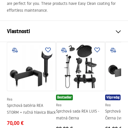
are perfect for you. These products have Easy Clean coating for
effortless maintenance.
Vlastnosti
Spôsob, ako otvoriť dvere
Posuvné
Veľkosť dverí
160
Smer dverí
Univerzálny
Hrúbka skla
6 mm
Výška sprchových dverí
195
cm
Profilový materiál
Hliník
Bestseller
Výpredaj
Rea
Materiál rukoväte
Mosadz
Sprchová batéria REA
Rea
Rea
Poťah Easy Clean
Áno
Sprchová sada REA LUIS -
Sprchová bat
STORM + ručná hlavica Black
matná čierna
Čierna (vráta
Dokončovacie profily
čierna
70,00 €
hlavice)