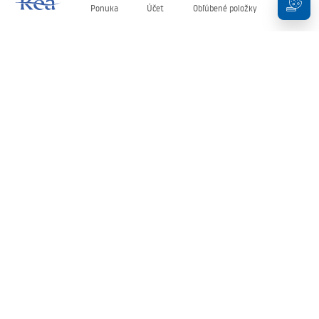
Ponuka
Účet
Obľúbené položky
Košík
Newsletter
Buďte v obraze s novinkami a akciami!
Zaregistrujte sa
Zadaním a potvrdením svojich údajov súhlasíte s odberom
newslettera podľa podmienok uvedených v
Obchodných
podmienkach
.