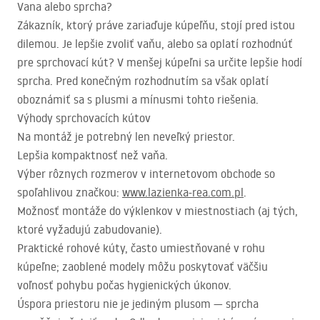
Vana alebo sprcha?
Zákazník, ktorý práve zariaďuje kúpeľňu, stojí pred istou
dilemou. Je lepšie zvoliť vaňu, alebo sa oplatí rozhodnúť
pre sprchovací kút? V menšej kúpeľni sa určite lepšie hodí
sprcha. Pred konečným rozhodnutím sa však oplatí
oboznámiť sa s plusmi a mínusmi tohto riešenia.
Výhody sprchovacích kútov
Na montáž je potrebný len neveľký priestor.
Lepšia kompaktnosť než vaňa.
Výber rôznych rozmerov v internetovom obchode so
spoľahlivou značkou:
www.lazienka-rea.com.pl
.
Možnosť montáže do výklenkov v miestnostiach (aj tých,
ktoré vyžadujú zabudovanie).
Praktické rohové kúty, často umiestňované v rohu
kúpeľne; zaoblené modely môžu poskytovať väčšiu
voľnosť pohybu počas hygienických úkonov.
Úspora priestoru nie je jediným plusom — sprcha