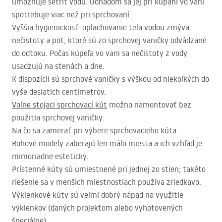
umožňuje šetriť vodu. Odhadom sa jej pri kúpaní vo vani
spotrebuje viac než pri sprchovaní.
Vyššia hygienickosť: oplachovanie tela vodou zmýva
nečistoty a pot, ktoré sú zo sprchovej vaničky odvádzané
do odtoku. Počas kúpeľa vo vani sa nečistoty z vody
usadzujú na stenách a dne.
K dispozícii sú sprchové vaničky s výškou od niekoľkých do
vyše desiatich centimetrov.
Voľne stojaci sprchovací kút
možno namontovať bez
použitia sprchovej vaničky.
Na čo sa zamerať pri výbere sprchovacieho kúta
Rohové modely zaberajú len málo miesta a ich vzhľad je
mimoriadne estetický.
Prístenné kúty sú umiestnené pri jednej zo stien; takéto
riešenie sa v menších miestnostiach používa zriedkavo.
Výklenkové kúty sú veľmi dobrý nápad na využitie
výklenkov (daných projektom alebo vyhotovených
špeciálne).