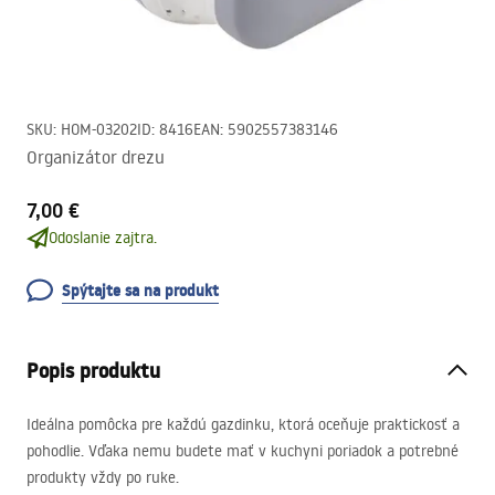
SKU
:
HOM-03202
ID
:
8416
EAN
:
5902557383146
Organizátor drezu
7,00 €
Odoslanie zajtra.
Spýtajte sa na produkt
Popis produktu
Ideálna pomôcka pre každú gazdinku, ktorá oceňuje praktickosť a
pohodlie. Vďaka nemu budete mať v kuchyni poriadok a potrebné
produkty vždy po ruke.