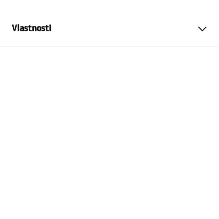
Vlastnosti
Farba
biely, Šedá
Materiál
Plast
Dĺžka (mm)
160
mm
Výška
130
mm
Šírka (mm)
170
mm