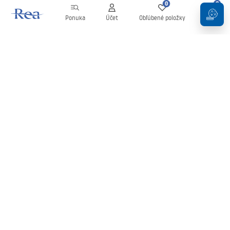
0
0
Ponuka
Účet
Obľúbené položky
Košík
Newsletter
Buďte v obraze s novinkami a akciami!
Zaregistrujte sa
Zadaním a potvrdením svojich údajov súhlasíte s odberom
newslettera podľa podmienok uvedených v
Obchodných
podmienkach
.