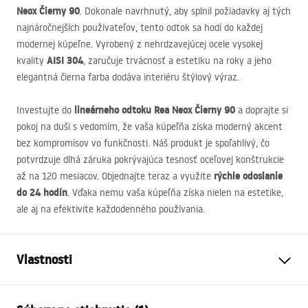
Neox Čierny 90
. Dokonale navrhnutý, aby splnil požiadavky aj tých
najnáročnejších používateľov, tento odtok sa hodí do každej
modernej kúpeľne. Vyrobený z nehrdzavejúcej ocele vysokej
AISI
304
kvality
, zaručuje trvácnosť a estetiku na roky a jeho
elegantná čierna farba dodáva interiéru štýlový výraz.
lineárneho odtoku Rea Neox Čierny 90
Investujte do
a doprajte si
pokoj na duši s vedomím, že vaša kúpeľňa získa moderný akcent
bez kompromisov vo funkčnosti. Náš produkt je spoľahlivý, čo
potvrdzuje dlhá záruka pokrývajúca tesnosť oceľovej konštrukcie
rýchle odoslanie
až na 120 mesiacov. Objednajte teraz a využite
do 24 hodín
. Vďaka nemu vaša kúpeľňa získa nielen na estetike,
ale aj na efektivite každodenného používania.
Vlastnosti
Typ odpływu
Regularny