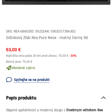
SKU
:
REA-G6603
ID
:
9521
EAN
:
5902557394302
Odtokový žľab Rea Pure Neox - matný čierny 90
63,00 €
-
10
%
Najnižšia cena počas 30 dní pred zľavou:
70,00 €
Bežná cena
:
70,00 €
Odoslanie zajtra.
Spýtajte sa na produkt
Popis produktu
lineárnym odtokom Rea
Objavte spoľahlivosť a moderný dizajn s