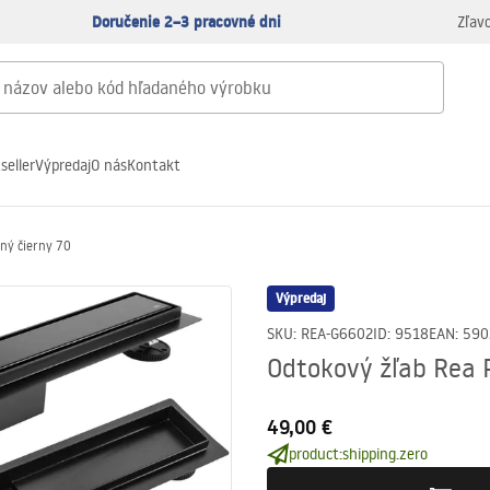
Doručenie 2–3 pracovné dni
Zľav
seller
Výpredaj
O nás
Kontakt
ný čierny 70
Výpredaj
SKU
:
REA-G6602
ID
:
9518
EAN
:
590
Odtokový žľab Rea 
49,00 €
product:shipping.zero