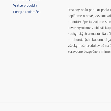
Vráťte produkty
Odvtedy našu ponuku podľa v
Podajte reklamáciu
dopĺňame o nové, vysokokva
produkty. Špecializujeme sa 
dovoz výrobkov v oblasti kú
kuchynských armatúr. Na zá
mnohoročných skúseností ga
všetky naše produkty sú na
zdravotne bezpečné a mimor