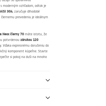
 dizajn so spoľahlivou
v s moderným vzhľadom, odtok je
AISI
304
, zaručuje dlhodobé
u čiernemu prevedeniu je ideálnym
a Neox čierny 70
máte istotu, že
zárukou 120
tou potvrdenou
ly. Vďaka expresnému doručeniu do
nkčný komponent kúpeľne. Stavte
pečte si pokoj na duši na mnoho