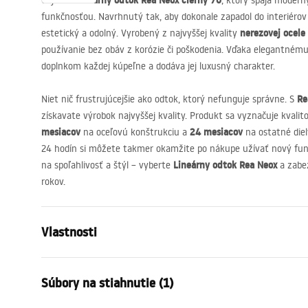
Lineárny odtok Rea Neox čierny 70
Objavte
, ktorý spája moderný
funkčnosťou. Navrhnutý tak, aby dokonale zapadol do interiéro
nerezovej ocele
estetický a odolný. Vyrobený z najvyššej kvality
používanie bez obáv z korózie či poškodenia. Vďaka elegantném
doplnkom každej kúpeľne a dodáva jej luxusný charakter.
Re
Niet nič frustrujúcejšie ako odtok, ktorý nefunguje správne. S
získavate výrobok najvyššej kvality. Produkt sa vyznačuje kvali
mesiacov
24 mesiacov
na oceľovú konštrukciu a
na ostatné die
24 hodín si môžete takmer okamžite po nákupe užívať nový fu
Lineárny odtok Rea Neox
na spoľahlivosť a štýl – vyberte
a zabez
rokov.
Vlastnosti
Typ odpływu
Regularny
Súbory na stiahnutie (1)
Typ sifónu
rovno