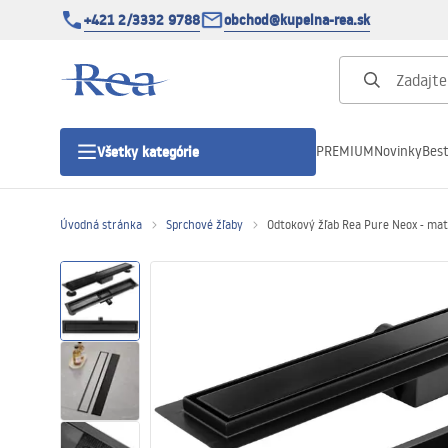
+421 2/3332 9788
obchod@kupelna-rea.sk
PREMIUM
Novinky
Best
Všetky kategórie
Úvodná stránka
Sprchové žľaby
Odtokový žľab Rea Pure Neox - mat
Sprchové kúty
Sprchové dvere
Sprchové vaničky
Sprchové žľaby