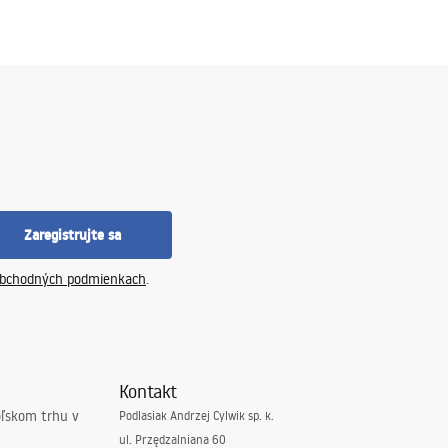
Zaregistrujte sa
bchodných podmienkach
.
Kontakt
oľskom trhu v
Podlasiak Andrzej Cylwik sp. k.
ul. Przędzalniana 60