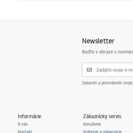
Długość odpływu (cm)
70
Návod na montáž
Materiał odpływu
Stal nierdz
LINEAR-2.pdf
Farba
Čierna
Typ krytu
jednostrann
Newsletter
Przepustowość
0,45 l/s
Powłoka
Nano Flex
Buďte v obraze s novinka
Záruka
120 mesiaco
mesiacov na
Zadaním a potvrdením svoji
Informácie
Zákaznícky servis
O nás
Doručenie
Kontakt
Vrátenie a reklamácie