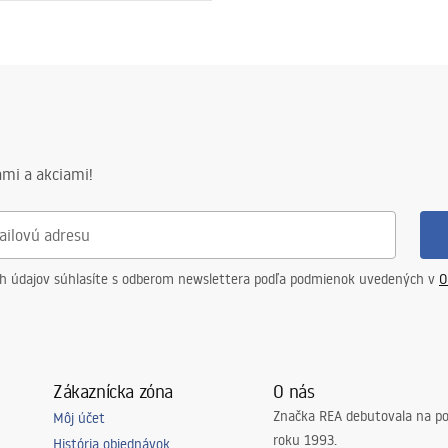
ewna AISI 304
ý na nalepenie plechu
mi a akciami!
v na oceľovú konštrukciu, 24
 ostatné prvky
ch údajov súhlasíte s odberom newslettera podľa podmienok uvedených v
O
Zákaznícka zóna
O nás
Značka REA debutovala na p
Môj účet
roku 1993.
História objednávok