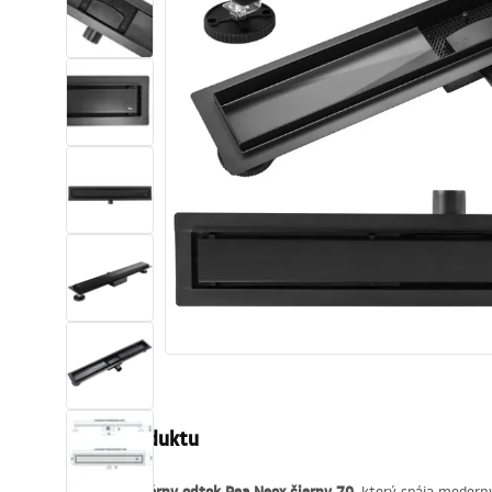
Sanitárna keramika
Umývadlá
Vaňa so zástenou
Batérie
Sprchy
Kuchyňa
Kúpeľňové doplnky a nábytok
Popis produktu