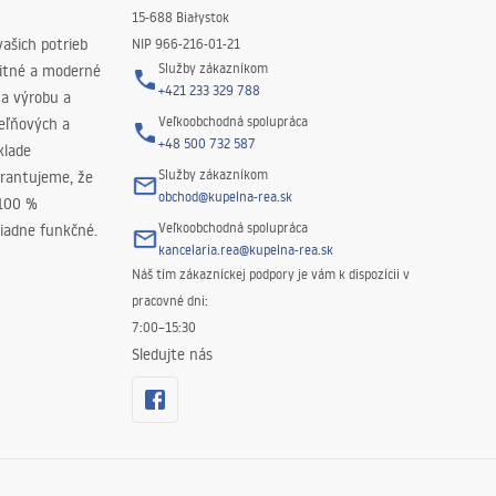
15-688 Białystok
ašich potrieb
NIP 966-216-01-21
Služby zákazníkom
litné a moderné
+421 233 329 788
na výrobu a
Veľkoobchodná spolupráca
peľňových a
+48 500 732 587
klade
Služby zákazníkom
rantujeme, že
obchod@kupelna-rea.sk
 100 %
Veľkoobchodná spolupráca
iadne funkčné.
kancelaria.rea@kupelna-rea.sk
Náš tím zákazníckej podpory je vám k dispozícii v
pracovné dni:
7:00–15:30
Sledujte nás