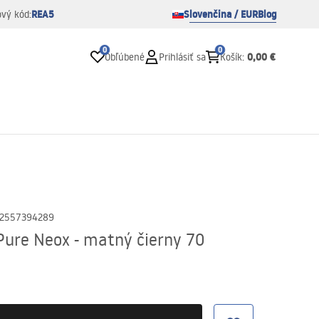
REA5
Slovenčina / EUR
Blog
ový kód:
0
0
0,00 €
Obľúbené
Prihlásiť sa
Košík
:
2557394289
Pure Neox - matný čierny 70