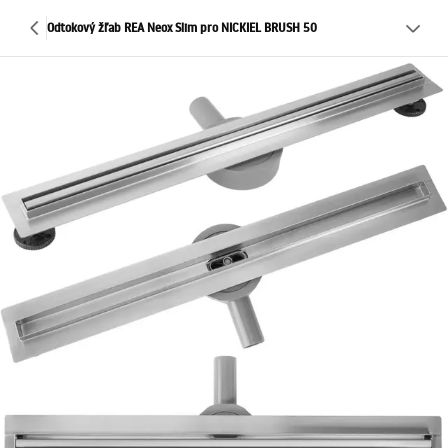
Odtokový žľab REA Neox Slim pro NICKIEL BRUSH 50