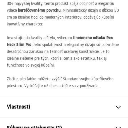
304 najvyššej kvality, tento produkt spája odolnosť a eleganciu
kartáčovanému povrchu
vďaka
. Minimalistický dizajn s dĺžkou 50
cm sa ideálne hodí do moderných interiérov, dodávajúc kúpeľni
inovatívny charakter.
lineárneho odtoku Rea
Investujte do kvality a štýlu, výberom
Neox Slim Pro
. Jeho spoľahlivosť a elegantný dizajn sú potvrdené
desaťročnou zárukou na tesnosť oceľovej konštrukcie. Je to
ideálne riešenie pre tých, ktorí si cenia ako estetiku, tak aj
funkčnosť vo svojej kúpeľni.
Zistite, ako ľahko môžete zvýšiť štandard svojho kúpeľňového
priestoru. Vyskúšajte už dnes a tešte sa z používania.
Vlastnosti
Typ odpływu
Slim
Súbory na stiahnutie (1)