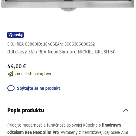
Výpredaj
SKU
:
REA-G5800
ID
:
10486
EAN
:
5906366000232
Odtokový žľab REA Neox Slim pro NICKIEL BRUSH 50
44,00 €
product:shipping.two
Spýtajte sa na produkt
Popis produktu
lineárnym
Pridajte modernosť a funkčnosť do svojej kúpeľne s
odtokom Rea Neox Slim Pro
. Vyrobený z nehrdzavejúcej ocele
AISI