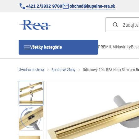
+421 2/3332 9788
obchod@kupelna-rea.sk
PREMIUM
Novinky
Best
Všetky kategórie
Úvodná stránka
Sprchové žľaby
Odtokový žľab REA Neox Slim pro B
Sprchové kúty
Sprchové dvere
Sprchové vaničky
Sprchové žľaby