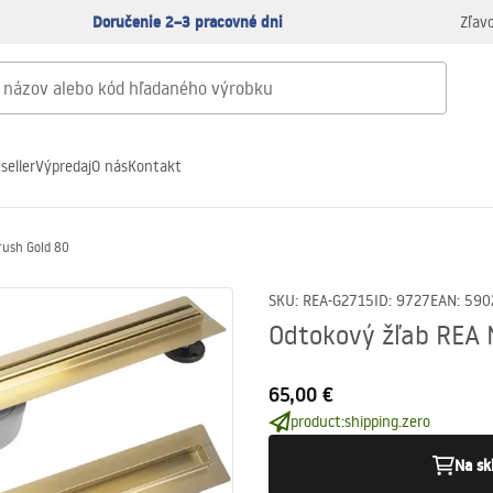
Doručenie 2–3 pracovné dni
Zľav
seller
Výpredaj
O nás
Kontakt
rush Gold 80
SKU
:
REA-G2715
ID
:
9727
EAN
:
590
Odtokový žľab REA 
65,00 €
product:shipping.zero
Na sk