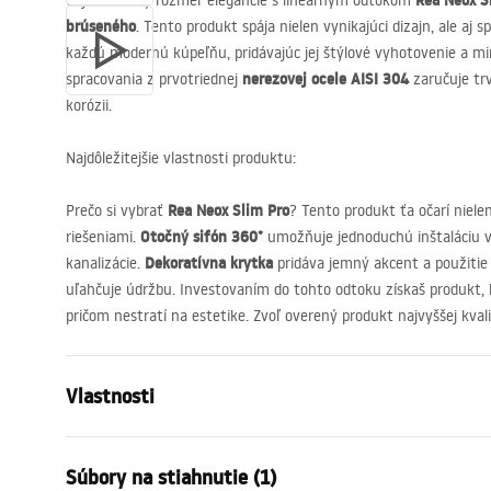
Rea Neox S
Objavte nový rozmer elegancie s lineárnym odtokom
brúseného
. Tento produkt spája nielen vynikajúci dizajn, ale aj s
každú modernú kúpeľňu, pridávajúc jej štýlové vyhotovenie a min
nerezovej ocele
AISI
304
spracovania z prvotriednej
zaručuje trv
korózii.
Najdôležitejšie vlastnosti produktu:
Rea Neox Slim Pro
Prečo si vybrať
? Tento produkt ťa očarí niele
Otočný sifón 360°
riešeniami.
umožňuje jednoduchú inštaláciu v
Dekoratívna krytka
kanalizácie.
pridáva jemný akcent a použitie
uľahčuje údržbu. Investovaním do tohto odtoku získaš produkt, kt
pričom nestratí na estetike. Zvoľ overený produkt najvyššej kval
Vlastnosti
Typ odpływu
Slim
Súbory na stiahnutie (1)
Typ sifónu
360 ° otočn