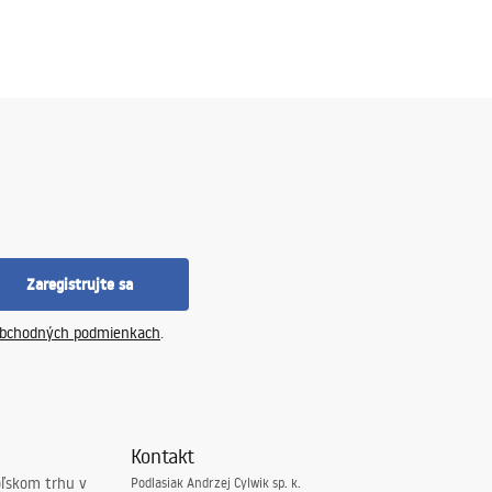
Zaregistrujte sa
bchodných podmienkach
.
Kontakt
oľskom trhu v
Podlasiak Andrzej Cylwik sp. k.