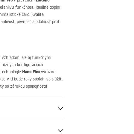
lim Pro
zlatého
v prevedení
poľahlivú funkčnosť. Ideálne doplní
imalistické čaro. Kvalita
anlivosť, pevnosť a odolnosť proti
n vzhľadom, ale aj funkčnými
 rôznych konfiguráciách
Nano Flex
 technológie
výrazne
orý ti bude roky spoľahlivo slúžiť,
ity so zárukou spokojnosti!
é