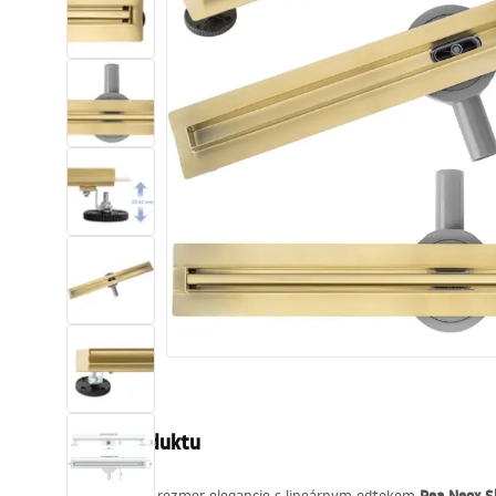
Sanitárna keramika
Umývadlá
Vaňa so zástenou
Batérie
Sprchy
Kuchyňa
Kúpeľňové doplnky a nábytok
Popis produktu