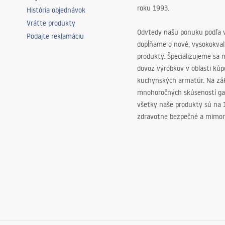
roku 1993.
História objednávok
Vráťte produkty
Odvtedy našu ponuku podľa v
Podajte reklamáciu
dopĺňame o nové, vysokokva
produkty. Špecializujeme sa 
dovoz výrobkov v oblasti kú
kuchynských armatúr. Na zá
mnohoročných skúseností ga
všetky naše produkty sú na
zdravotne bezpečné a mimor