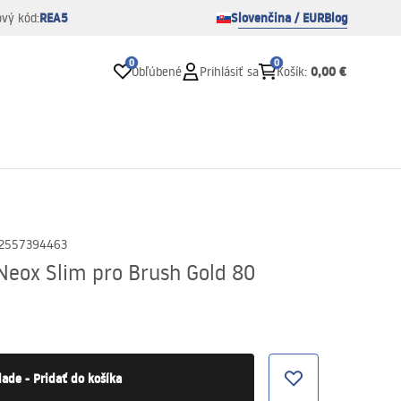
REA5
Slovenčina / EUR
Blog
ový kód:
0
0
0,00 €
Obľúbené
Prihlásiť sa
Košík
:
2557394463
Neox Slim pro Brush Gold 80
lade - Pridať do košíka