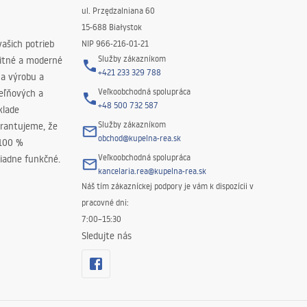
ul. Przędzalniana 60
15-688 Białystok
ašich potrieb
NIP 966-216-01-21
Služby zákazníkom
litné a moderné
+421 233 329 788
na výrobu a
Veľkoobchodná spolupráca
peľňových a
+48 500 732 587
klade
Služby zákazníkom
rantujeme, že
obchod@kupelna-rea.sk
 100 %
Veľkoobchodná spolupráca
iadne funkčné.
kancelaria.rea@kupelna-rea.sk
Náš tím zákazníckej podpory je vám k dispozícii v
pracovné dni:
7:00–15:30
Sledujte nás