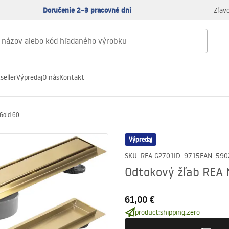
Doručenie 2–3 pracovné dni
Zľav
seller
Výpredaj
O nás
Kontakt
Gold 60
Výpredaj
SKU
:
REA-G2701
ID
:
9715
EAN
:
590
Odtokový žľab REA 
61,00 €
product:shipping.zero