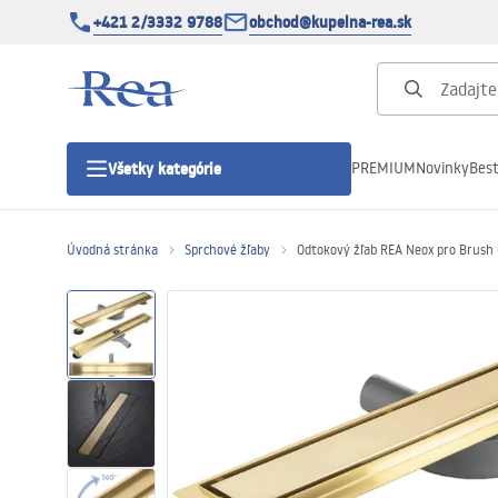
+421 2/3332 9788
obchod@kupelna-rea.sk
PREMIUM
Novinky
Best
Všetky kategórie
Úvodná stránka
Sprchové žľaby
Odtokový žľab REA Neox pro Brush 
Sprchové kúty
Sprchové dvere
Sprchové vaničky
Sprchové žľaby