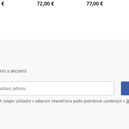
 €
72,00 €
77,00 €
mi a akciami!
ch údajov súhlasíte s odberom newslettera podľa podmienok uvedených v
O