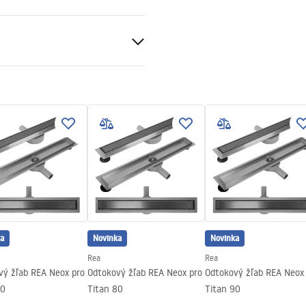
é
ewna AISI 304
to
ý na nalepenie plechu
v na oceľovú konštrukciu, 24
 ostatné prvky
a
Novinka
Novinka
Rea
Rea
vý žľab REA Neox pro
Odtokový žľab REA Neox pro
Odtokový žľab REA Neox
70
Titan 80
Titan 90