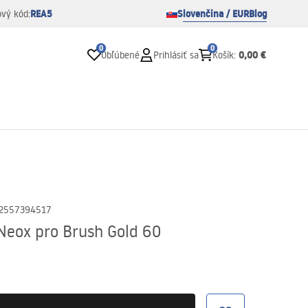
REA5
Slovenčina / EUR
Blog
ový kód:
0
0
0,00 €
Obľúbené
Prihlásiť sa
Košík
:
2557394517
Neox pro Brush Gold 60