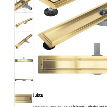
Sanitárna keramika
Umývadlá
Vaňa so zástenou
Batérie
Sprchy
Kuchyňa
Kúpeľňové doplnky a nábytok
Popis produktu