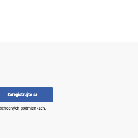
Zaregistrujte sa
bchodných podmienkach
.