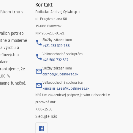
Kontakt
oľskom trhu v
Podlasiak Andrzej Cylwik sp. k.
ul. Przędzalniana 60
15-688 Białystok
ašich potrieb
NIP 966-216-01-21
Služby zákazníkom
litné a moderné
+421 233 329 788
na výrobu a
Veľkoobchodná spolupráca
peľňových a
+48 500 732 587
klade
Služby zákazníkom
rantujeme, že
obchod@kupelna-rea.sk
 100 %
Veľkoobchodná spolupráca
iadne funkčné.
kancelaria.rea@kupelna-rea.sk
Náš tím zákazníckej podpory je vám k dispozícii v
pracovné dni:
7:00–15:30
Sledujte nás