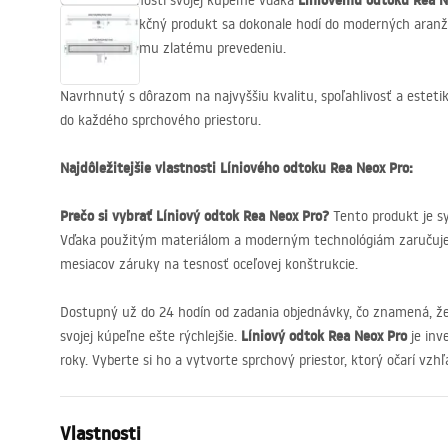
Líniovému odtoku Rea N
Otvorte možnosti svojej kúpeľne vďaka
štýlový a funkčný produkt sa dokonale hodí do moderných aran
vďaka krásnemu zlatému prevedeniu.
Navrhnutý s dôrazom na najvyššiu kvalitu, spoľahlivosť a esteti
do každého sprchového priestoru.
Najdôležitejšie vlastnosti Líniového odtoku Rea Neox Pro:
Prečo si vybrať Líniový odtok Rea Neox Pro?
Tento produkt je s
Vďaka použitým materiálom a moderným technológiám zaručuje 
mesiacov záruky na tesnosť oceľovej konštrukcie.
Dostupný už do 24 hodín od zadania objednávky, čo znamená, ž
Líniový odtok Rea Neox Pro
svojej kúpeľne ešte rýchlejšie.
je inv
roky. Vyberte si ho a vytvorte sprchový priestor, ktorý očarí vz
Vlastnosti