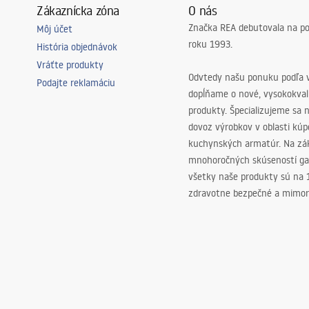
Zákaznícka zóna
O nás
Značka REA debutovala na p
Môj účet
roku 1993.
História objednávok
Vráťte produkty
Odvtedy našu ponuku podľa v
Podajte reklamáciu
dopĺňame o nové, vysokokva
produkty. Špecializujeme sa 
dovoz výrobkov v oblasti kú
kuchynských armatúr. Na zá
mnohoročných skúseností ga
všetky naše produkty sú na
zdravotne bezpečné a mimor