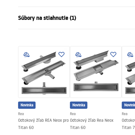
Typ odpływu
Regularny
Súbory na stiahnutie (1)
Typ sifónu
360 ° otočn
Długość odpływu (cm)
60
Návod na montáž
Materiał odpływu
Stal nierdz
LINEAR-3.pdf
Farba
Brúsené zla
Typ krytu
jednostrann
Przepustowość
0,45 l/s
Powłoka
Nano Flex
Záruka
120 mesiaco
mesiacov na
Novinka
Novinka
Novink
Rea
Rea
Rea
Odtokový žľab REA Neox pro
Odtokový žľab Rea Neox
Odtoko
Titan 60
Titan 60
Titan 