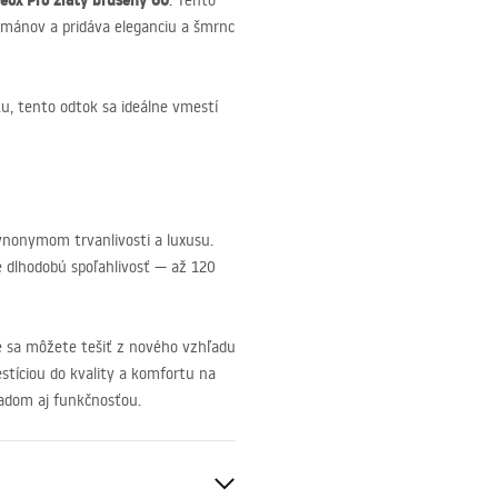
eox Pro zlatý brúsený 60
. Tento
žmánov a pridáva eleganciu a šmrnc
ku, tento odtok sa ideálne vmestí
ynonymom trvanlivosti a luxusu.
dlhodobú spoľahlivosť — až 120
e sa môžete tešiť z nového vzhľadu
estíciou do kvality a komfortu na
hľadom aj funkčnosťou.