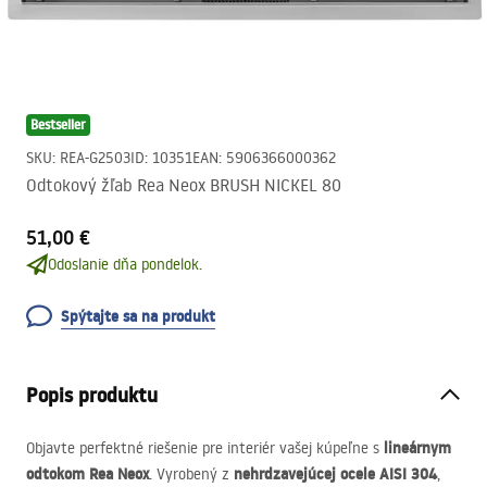
Bestseller
SKU
:
REA-G2503
ID
:
10351
EAN
:
5906366000362
Odtokový žľab Rea Neox BRUSH NICKEL 80
51,00 €
Odoslanie dňa pondelok.
Spýtajte sa na produkt
Popis produktu
lineárnym
Objavte perfektné riešenie pre interiér vašej kúpeľne s
odtokom Rea Neox
nehrdzavejúcej ocele
AISI
304
. Vyrobený z
,