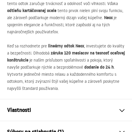
tento odtok zaručuje trvácnosť a odolnosť voči vlhkosti. Vďaka
odtieňu kartáčovanej ocele
tento prvok nielen plní svoju funkciu,
Neox
ale zároveň podčiarkuje moderný dizajn vašej kúpeľne.
je
spojením elegancie a funkčnosti, ktoré zapôsobí aj na tých
najnáročnejších používateľov.
lineárny odtok Neox
Keď sa rozhodnete pre
, investujete do kvality
záruka 120 mesiacov na tesnosť oceľovej
a bezpečnosti. Dlhodobá
konštrukcie
je naším prísľubom spoľahlivosti a pokoja, ktorý
dodanie do 24 h
navyše podčiarkuje rýchle a bezproblémové
.
Vytvorte jedinečné miesto relaxu a každodenného komfortu s
odtokom, ktorý zvýrazní štýl vašej kúpeľne a zároveň poskytne
najvyšší štandard používania.
Vlastnosti
Typ odpływu
Regularny
Súbory na stiahnutie (1)