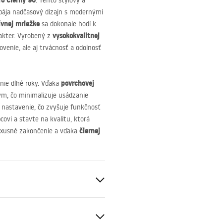
o Čierny 90
. Tento štýlový a
spája nadčasový dizajn s modernými
ívnej mriežke
sa dokonale hodí k
vysokokvalitnej
akter. Vyrobený z
venie, ale aj trvácnosť a odolnosť
povrchovej
nie dlhé roky. Vďaka
ým, čo minimalizuje usádzanie
nastavenie, čo zvyšuje funkčnosť
covi a stavte na kvalitu, ktorá
čiernej
uxusné zakončenie a vďaka
é