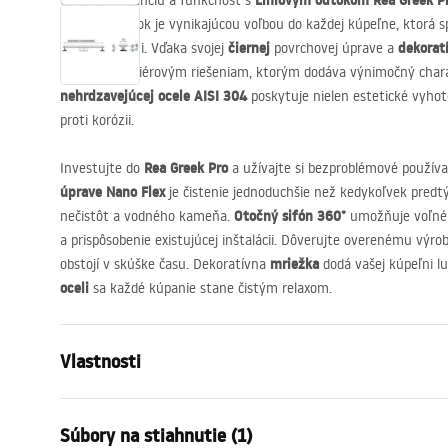
Liniovým odtokom Rea Greek Pr
Objavte eleganciu a funkčnosť s
moderný odtok je vynikajúcou voľbou do každej kúpeľne, ktorá 
čiernej
dekorat
technológiami. Vďaka svojej
povrchovej úprave a
rôznym interiérovým riešeniam, ktorým dodáva výnimočný char
nehrdzavejúcej ocele
AISI
304
poskytuje nielen estetické vyhoto
proti korózii.
Rea Greek Pro
Investujte do
a užívajte si bezproblémové používa
úprave Nano Flex
je čistenie jednoduchšie než kedykoľvek predt
Otočný sifón 360°
nečistôt a vodného kameňa.
umožňuje voľné 
a prispôsobenie existujúcej inštalácii. Dôverujte overenému výrob
mriežka
obstojí v skúške času. Dekoratívna
dodá vašej kúpeľni l
oceli
sa každé kúpanie stane čistým relaxom.
Vlastnosti
Typ odpływu
Regularny
Súbory na stiahnutie (1)
Typ sifónu
360 ° otočn