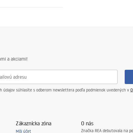
ewna AISI 304
ný so vzorom
mi a akciami!
v na oceľovú konštrukciu, 24
 ostatné prvky
ch údajov súhlasíte s odberom newslettera podľa podmienok uvedených v
O
Zákaznícka zóna
O nás
Značka REA debutovala na p
Môj účet