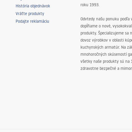
roku 1993.
História objednávok
Vráťte produkty
Odvtedy našu ponuku podľa v
Podajte reklamáciu
dopĺňame o nové, vysokokva
produkty. Špecializujeme sa 
dovoz výrobkov v oblasti kú
kuchynských armatúr. Na zá
mnohoročných skúseností ga
všetky naše produkty sú na
zdravotne bezpečné a mimor