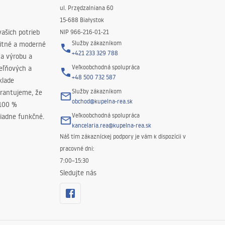
ul. Przędzalniana 60
15-688 Białystok
ašich potrieb
NIP 966-216-01-21
Služby zákazníkom
litné a moderné
+421 233 329 788
na výrobu a
Veľkoobchodná spolupráca
peľňových a
+48 500 732 587
klade
Služby zákazníkom
rantujeme, že
obchod@kupelna-rea.sk
 100 %
Veľkoobchodná spolupráca
iadne funkčné.
kancelaria.rea@kupelna-rea.sk
Náš tím zákazníckej podpory je vám k dispozícii v
pracovné dni:
7:00–15:30
Sledujte nás