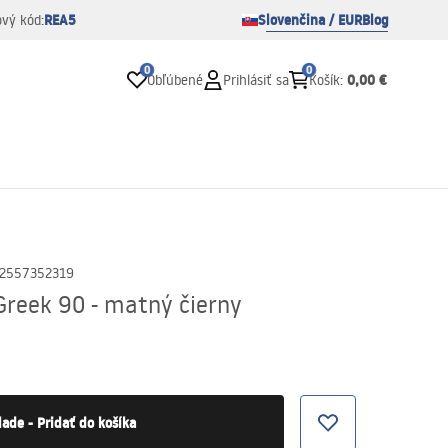
REA5
Slovenčina / EUR
Blog
ový kód:
0
0
0,00 €
Obľúbené
Prihlásiť sa
Košík
:
2557352319
Greek 90 - matný čierny
lade - Pridať do košíka