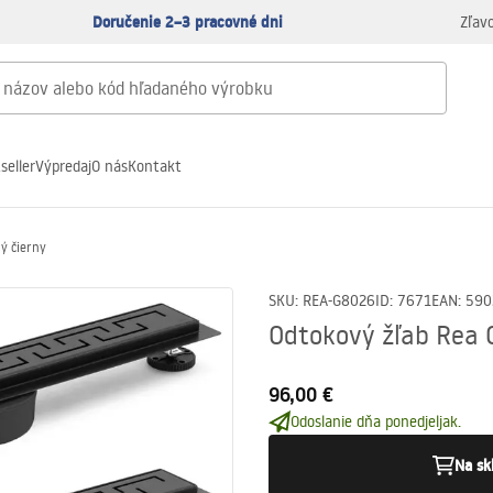
Doručenie 2–3 pracovné dni
Zľav
seller
Výpredaj
O nás
Kontakt
ý čierny
SKU
:
REA-G8026
ID
:
7671
EAN
:
590
Odtokový žľab Rea 
96,00 €
Odoslanie dňa ponedjeljak.
Na sk