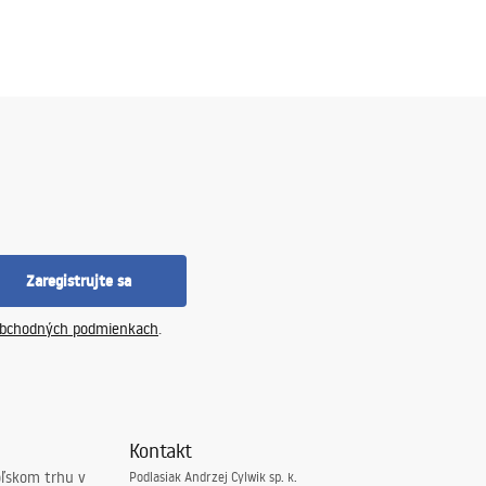
Zaregistrujte sa
bchodných podmienkach
.
Kontakt
oľskom trhu v
Podlasiak Andrzej Cylwik sp. k.