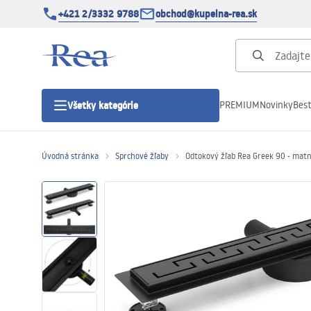
+421 2/3332 9788
obchod@kupelna-rea.sk
PREMIUM
Novinky
Best
Všetky kategórie
Úvodná stránka
Sprchové žľaby
Odtokový žľab Rea Greek 90 - matn
Sprchové kúty
Sprchové dvere
Sprchové vaničky
Sprchové žľaby