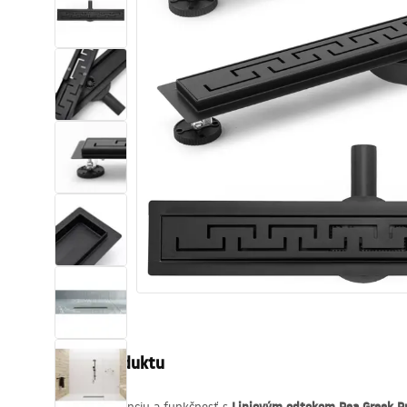
Sanitárna keramika
Umývadlá
Vaňa so zástenou
Batérie
Sprchy
Kuchyňa
Kúpeľňové doplnky a nábytok
Popis produktu