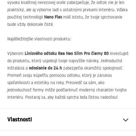
vysoko kvalitnej nerezovej ocele zabezpečuje, že odtok nie je len
praktický, ale aj výborne ladí s ostatnými prvkami interiéru. Vďaka
Nano Flex
použitej technológii
máš istotu, že tvoje sprchovanie
bude vždy dokonale čisté.
Najdôležitejšie vlastnosti produktu:
Liniového odtoku Rea Neo Slim Pro čierny 80
Výberom
investuješ
do produktu, ktorý uspokojí tvoje najvyššie nároky. Jednoduchá
odoslanie do 24 h
inštalácia a
zabezpečia okamžitú spokojnosť.
Premeň svoju kúpeľňu pomocou odtoku, ktorý je zárukou
spoľahlivosti a estetiky na roky. Presvedč sa sám, ako
jednoduchosť formy môže podčiarknuť moderný charakter tvojho
interiéru. Postaraj sa, aby každá sprcha bola čistou radosťou!
Vlastnosti
Typ odpływu
Slim