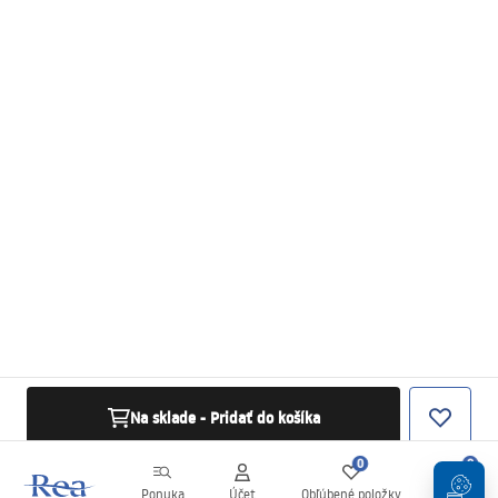
Na sklade - Pridať do košíka
0
0
Ponuka
Účet
Obľúbené položky
Košík