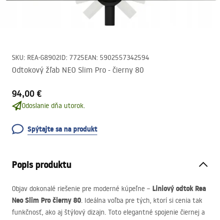
SKU
:
REA-G8902
ID
:
7725
EAN
:
5902557342594
Odtokový žľab NEO Slim Pro - čierny 80
94,00 €
Odoslanie dňa utorok.
Spýtajte sa na produkt
Popis produktu
Liniový odtok Rea
Objav dokonalé riešenie pre moderné kúpeľne –
Neo Slim Pro čierny 80
. Ideálna voľba pre tých, ktorí si cenia tak
funkčnosť, ako aj štýlový dizajn. Toto elegantné spojenie čiernej a