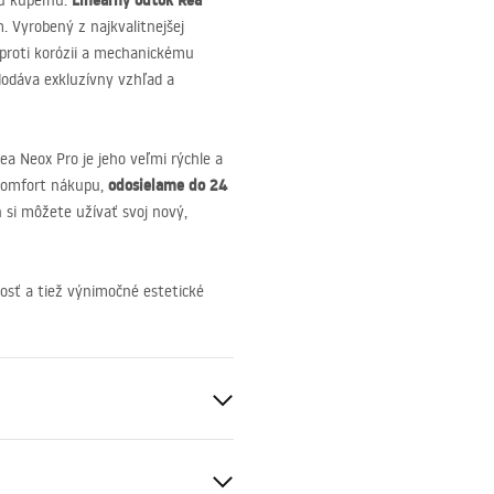
Lineárny odtok Rea
šu kúpeľňu.
. Vyrobený z najkvalitnejšej
proti korózii a mechanickému
dodáva exkluzívny vzhľad a
ea Neox Pro je jeho veľmi rýchle a
odosielame do 24
komfort nákupu,
 si môžete užívať svoj nový,
osť a tiež výnimočné estetické
é