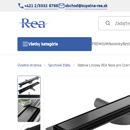
+421 2/3332 9788
obchod@kupelna-rea.sk
PREMIUM
Novinky
Best
Všetky kategórie
Úvodná stránka
Sprchové žľaby
Odpływ Liniowy REA Neox pro Czar
Sprchové kúty
Sprchové dvere
Sprchové vaničky
Sprchové žľaby