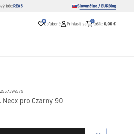
REA5
Slovenčina / EUR
Blog
ový kód:
0
0
0,00 €
Obľúbené
Prihlásiť sa
Košík
:
2557394579
 Neox pro Czarny 90