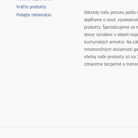
Vráťte produkty
Odvtedy našu ponuku podľa v
Podajte reklamáciu
dopĺňame o nové, vysokokva
produkty. Špecializujeme sa 
dovoz výrobkov v oblasti kú
kuchynských armatúr. Na zá
mnohoročných skúseností ga
všetky naše produkty sú na
zdravotne bezpečné a mimor