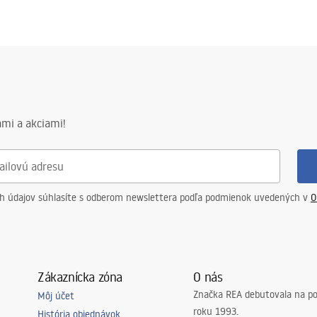
mi a akciami!
ch údajov súhlasíte s odberom newslettera podľa podmienok uvedených v
O
Zákaznícka zóna
O nás
Značka REA debutovala na p
Môj účet
roku 1993.
História objednávok