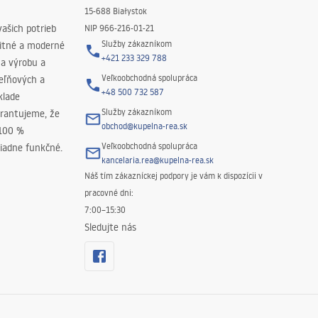
15-688 Białystok
ašich potrieb
NIP 966-216-01-21
Služby zákazníkom
litné a moderné
+421 233 329 788
na výrobu a
Veľkoobchodná spolupráca
peľňových a
+48 500 732 587
klade
Služby zákazníkom
rantujeme, že
obchod@kupelna-rea.sk
 100 %
Veľkoobchodná spolupráca
iadne funkčné.
kancelaria.rea@kupelna-rea.sk
Náš tím zákazníckej podpory je vám k dispozícii v
pracovné dni:
7:00–15:30
Sledujte nás