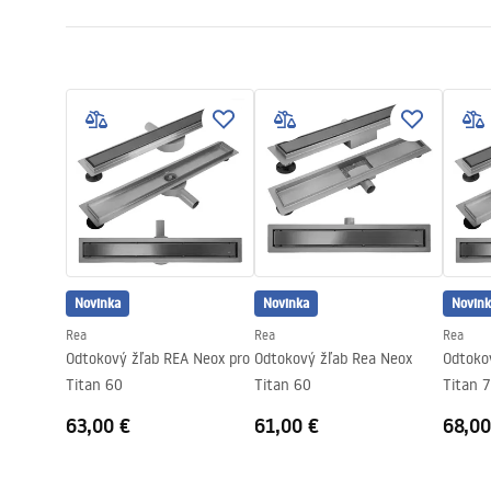
Długość odpływu (cm)
90
Návod na montáž
Materiał odpływu
Stal nierdz
LINEAR-3.pdf
Farba
Čierna
Typ krytu
jednostrann
Przepustowość
0,45 l/s
Powłoka
Nano Flex
Záruka
120 mesiaco
mesiacov na
Novinka
Novinka
Novink
Rea
Rea
Rea
Odtokový žľab REA Neox pro
Odtokový žľab Rea Neox
Odtoko
Titan 60
Titan 60
Titan 
63,00 €
61,00 €
68,00