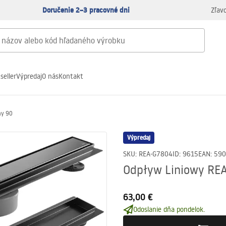
Doručenie 2–3 pracovné dni
Zľav
seller
Výpredaj
O nás
Kontakt
ny 90
Výpredaj
SKU
:
REA-G7804
ID
:
9615
EAN
:
590
Odpływ Liniowy REA
63,00 €
Odoslanie dňa pondelok.