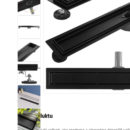
Sanitárna keramika
Umývadlá
Vaňa so zástenou
Batérie
Sprchy
Kuchyňa
Kúpeľňové doplnky a nábytok
Popis produktu