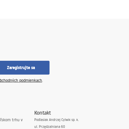
Zaregistrujte sa
bchodných podmienkach
.
Kontakt
oľskom trhu v
Podlasiak Andrzej Cylwik sp. k.
ul. Przędzalniana 60