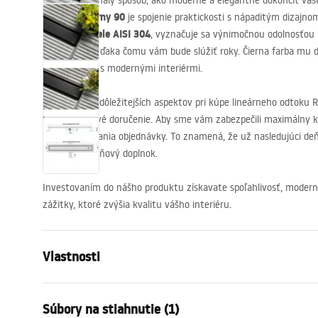
Objavte dokonalý spôsob, ako moderne a elegantne dokončiť va
Neox Pro Čierny 90
je spojenie praktickosti s nápaditým dizajnom
nerezovej ocele
AISI
304
, vyznačuje sa výnimočnou odolnosťou 
poškodeniu, vďaka čomu vám bude slúžiť roky. Čierna farba mu 
dokonale ladí s modernými interiérmi.
Jedným z najdôležitejších aspektov pri kúpe lineárneho odtoku R
bezproblémové doručenie. Aby sme vám zabezpečili maximálny 
hodín
od zadania objednávky. To znamená, že už nasledujúci deň
štýlový kúpeľňový doplnok.
Investovaním do nášho produktu získavate spoľahlivosť, modern
zážitky, ktoré zvýšia kvalitu vášho interiéru.
Vlastnosti
Typ odpływu
Regularny
Súbory na stiahnutie (1)
Typ sifónu
360 ° otočn