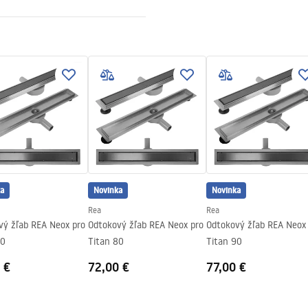
ewna AISI 304
ý na nalepenie plechu
v na oceľovú konštrukciu, 24
 ostatné prvky
a
Novinka
Novinka
Rea
Rea
vý žľab REA Neox pro
Odtokový žľab REA Neox pro
Odtokový žľab REA Neox
70
Titan 80
Titan 90
 €
72,00 €
77,00 €