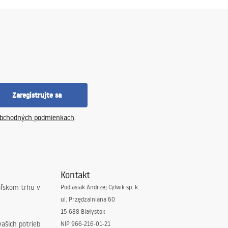
Zaregistrujte sa
bchodných podmienkach
.
Kontakt
oľskom trhu v
Podlasiak Andrzej Cylwik sp. k.
ul. Przędzalniana 60
15-688 Białystok
ašich potrieb
NIP 966-216-01-21