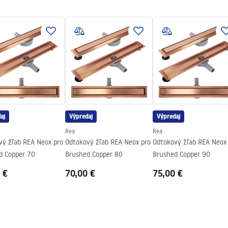
ewna AISI 304
ý na nalepenie plechu
v na oceľovú konštrukciu, 24
 ostatné prvky
aj
Výpredaj
Výpredaj
Rea
Rea
vý žľab REA Neox pro
Odtokový žľab REA Neox pro
Odtokový žľab REA Neox
d Copper 70
Brushed Copper 80
Brushed Copper 90
 €
70,00 €
75,00 €