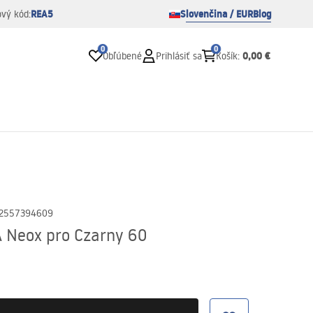
REA5
Slovenčina / EUR
Blog
ový kód:
0
0
0,00 €
Obľúbené
Prihlásiť sa
Košík
:
2557394609
 Neox pro Czarny 60