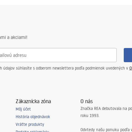
mi a akciami!
ch údajov súhlasíte s odberom newslettera podľa podmienok uvedených v
O
Zákaznícka zóna
O nás
Značka REA debutovala na p
Môj účet
roku 1993.
História objednávok
Vráťte produkty
Odvtedy našu ponuku podľa v