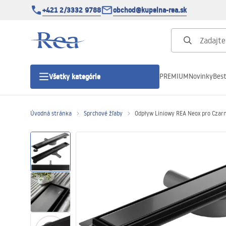
+421 2/3332 9788
obchod@kupelna-rea.sk
PREMIUM
Novinky
Best
Všetky kategórie
Úvodná stránka
Sprchové žľaby
Odpływ Liniowy REA Neox pro Czar
Sprchové kúty
Sprchové dvere
Sprchové vaničky
Sprchové žľaby