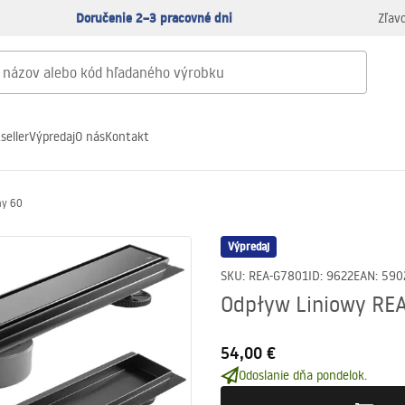
Doručenie 2–3 pracovné dni
Zľav
seller
Výpredaj
O nás
Kontakt
ny 60
Výpredaj
SKU
:
REA-G7801
ID
:
9622
EAN
:
590
Odpływ Liniowy REA
54,00 €
Odoslanie dňa pondelok.