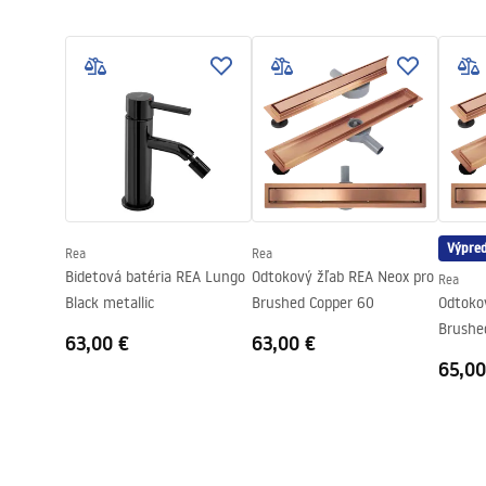
Návod na montáž
Materiał odpływu
Stal nierdz
LINEAR-3.pdf
Farba
Čierna
Typ krytu
jednostrann
Przepustowość
0,45 l/s
Powłoka
Nano Flex
Záruka
120 mesiaco
mesiacov na
Výpred
Rea
Rea
Bidetová batéria REA Lungo
Odtokový žľab REA Neox pro
Rea
Black metallic
Brushed Copper 60
Odtoko
Brushe
63,00 €
63,00 €
65,00