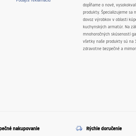
Podajte reklamáciu
dopĺňame o nové, vysokokva
produkty. Špecializujeme sa 
dovoz výrobkov v oblasti kú
kuchynských armatúr. Na zá
mnohoročných skúseností ga
všetky naše produkty sú na
zdravotne bezpečné a mimor
pečné nakupovanie
Rýchle doručenie