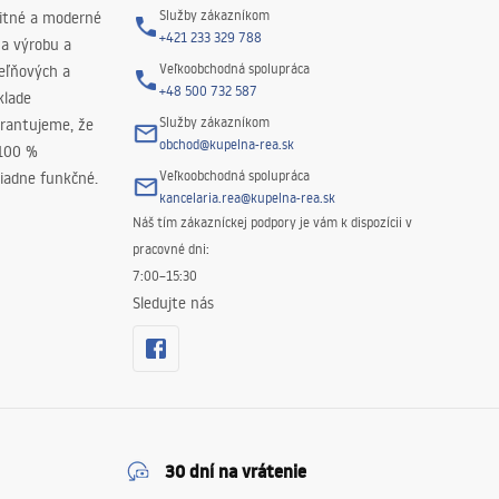
Služby zákazníkom
litné a moderné
+421 233 329 788
na výrobu a
Veľkoobchodná spolupráca
peľňových a
+48 500 732 587
klade
Služby zákazníkom
rantujeme, že
obchod@kupelna-rea.sk
 100 %
Veľkoobchodná spolupráca
iadne funkčné.
kancelaria.rea@kupelna-rea.sk
Náš tím zákazníckej podpory je vám k dispozícii v
pracovné dni:
7:00–15:30
Sledujte nás
30 dní na vrátenie