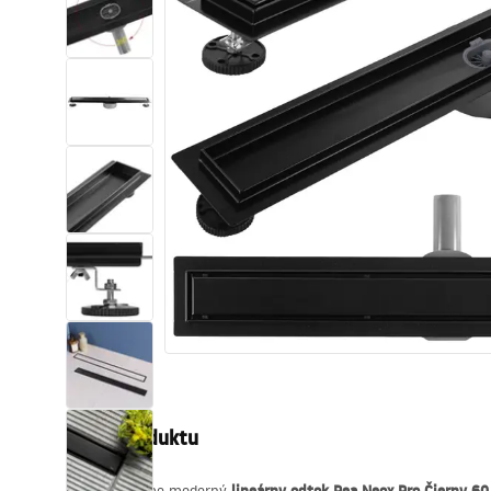
Sanitárna keramika
Umývadlá
Vaňa so zástenou
Batérie
Sprchy
Kuchyňa
Kúpeľňové doplnky a nábytok
Popis produktu