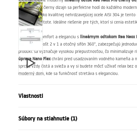
lineárny odtok Rea Neox Pro Čierny 60
Predstavujeme moderný
Jeho štýlový, čierny dizajn sa perfektne hodí do každého moder
použitiu vysoko kvalitnej nehrdzavejúcej ocele
AISI
304 je tento o
udržiava v čistote. Ideálne riešenie pre tých, ktorí si cenia estet
lineárnym odtokom Rea Neox 
Doprajte si komfort a eleganciu s
obojstranný rošt 2 v 1 a otočný sifón 360°, zabezpečujú jednod
produkt sa vyznačuje vysokou priepustnosťou, čo minimalizuje r
úprava Nano Flex
chráni pred usadzovaním vodného kameňa a n
sprcha vždy čistá a svieža a vy si budete môcť užívať relax bez o
moderný dom, kde sa funkčnosť stretáva s eleganciou.
Vlastnosti
Typ odpływu
Regularny
Súbory na stiahnutie (1)
Typ sifónu
360 ° otočn
Długość odpływu (cm)
60