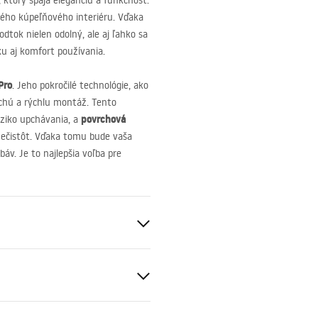
, ktorý spája eleganciu a funkčnosť.
ného kúpeľňového interiéru. Vďaka
dtok nielen odolný, ale aj ľahko sa
iku aj komfort používania.
Pro
. Jeho pokročilé technológie, ako
uchú a rýchlu montáž. Tento
povrchová
iziko upchávania, a
ečistôt. Vďaka tomu bude vaša
báv. Je to najlepšia voľba pre
é