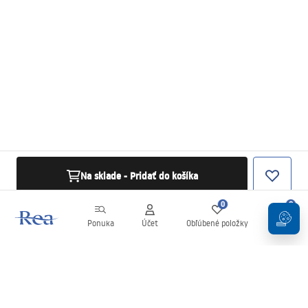
Na sklade - Pridať do košíka
0
0
Ponuka
Účet
Obľúbené položky
Košík
Newsletter
Buďte v obraze s novinkami a akciami!