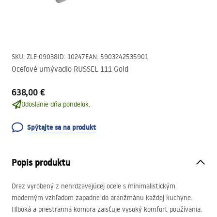
SKU
:
ZLE-09038
ID
:
10247
EAN
:
5903242535901
Oceľové umývadlo RUSSEL 111 Gold
638,00 €
Odoslanie dňa pondelok.
Spýtajte sa na produkt
Popis produktu
Drez vyrobený z nehrdzavejúcej ocele s minimalistickým
moderným vzhľadom zapadne do aranžmánu každej kuchyne.
Hlboká a priestranná komora zaisťuje vysoký komfort používania.