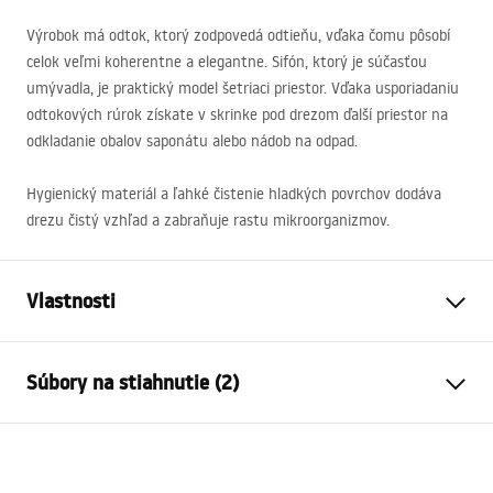
Výrobok má odtok, ktorý zodpovedá odtieňu, vďaka čomu pôsobí
celok veľmi koherentne a elegantne. Sifón, ktorý je súčasťou
umývadla, je praktický model šetriaci priestor. Vďaka usporiadaniu
odtokových rúrok získate v skrinke pod drezom ďalší priestor na
odkladanie obalov saponátu alebo nádob na odpad.
Hygienický materiál a ľahké čistenie hladkých povrchov dodáva
drezu čistý vzhľad a zabraňuje rastu mikroorganizmov.
Vlastnosti
Dĺžka umývadla
480
mm
Súbory na stiahnutie (2)
Šírka umývadla
780
mm
Hĺbka umývadlovej komory
200
mm
Installation
Otvor pre batériu
Áno
russel.pdf