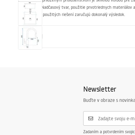
Sada drezu s priloženým príslušenstvom je skvelou voľbou pre zák
spracovanie. Nadčasový tvar, použitie prvotriednych materiálov a 
kompatibilita použitých riešení zaručujú dokonalý výsledok.
Vlastnosti
Dĺžka umývadla
400
mm
Šírka umývadla
450
mm
Hĺbka umývadlovej komory
185
mm
Otvor pre batériu
Áno
Newsletter
Materiál
Nehrdzavejú
Buďte v obraze s novinka
Farba
Čierna
Kompletný s umývadlom
tesnenie, si
háčiky
Priemer vypúšťacieho otvoru
90 mm
Zadaním a potvrdením svoji