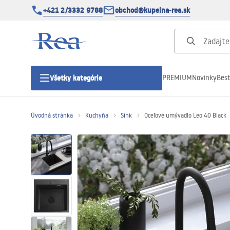
+421 2/3332 9788
obchod@kupelna-rea.sk
PREMIUM
Novinky
Best
Všetky kategórie
Úvodná stránka
Kuchyňa
Sink
Oceľové umývadlo Leo 40 Black
Sprchové kúty
Sprchové dvere
Sprchové vaničky
Sprchové žľaby