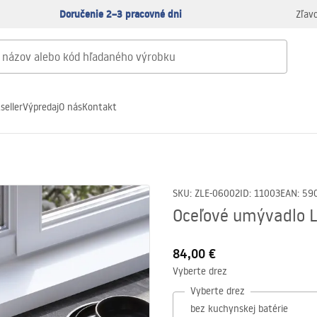
Doručenie 2–3 pracovné dni
Zľav
seller
Výpredaj
O nás
Kontakt
SKU
:
ZLE-06002
ID
:
11003
EAN
:
59
Oceľové umývadlo L
84,00 €
Vyberte drez
Vyberte drez