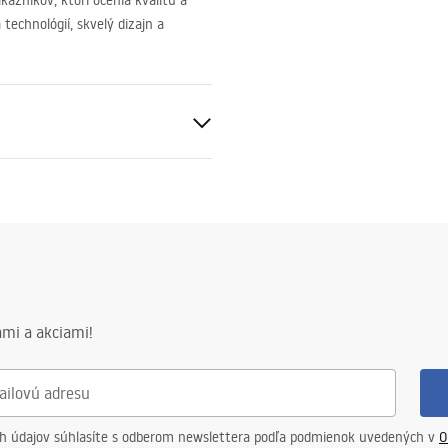
azníkov, ktorí ocenia kvalitu a
technológií, skvelý dizajn a
ca oceľ
mi a akciami!
fón so sitkom, upevňovacie
ch údajov súhlasíte s odberom newslettera podľa podmienok uvedených v
O