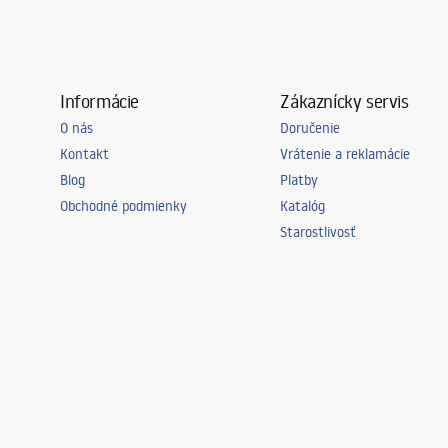
Korkový variant
univerzálny,
Typ sifónu
Kuchenny, s
Záruka
120 mesiacov
mesiacov na
Informácie
Zákaznícky servis
O nás
Doručenie
Kontakt
Vrátenie a reklamácie
Blog
Platby
Obchodné podmienky
Katalóg
Starostlivosť