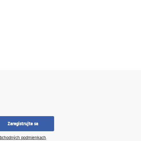
Zaregistrujte sa
bchodných podmienkach
.