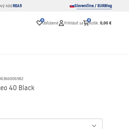
REA5
Slovenčina / EUR
Blog
ový kód:
0
0
0,00 €
Obľúbené
Prihlásiť sa
Košík
:
06366006982
eo 40 Black