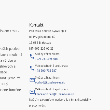
Kontakt
oľskom trhu v
Podlasiak Andrzej Cylwik sp. k.
ul. Przędzalniana 60
15-688 Białystok
ašich potrieb
NIP 966-216-01-21
Služby zákazníkom
litné a moderné
+421 233 329 788
na výrobu a
Veľkoobchodná spolupráca
peľňových a
+48 500 732 587
klade
Služby zákazníkom
rantujeme, že
obchod@kupelna-rea.sk
 100 %
Veľkoobchodná spolupráca
iadne funkčné.
kancelaria.rea@kupelna-rea.sk
Náš tím zákazníckej podpory je vám k dispozícii v
pracovné dni: