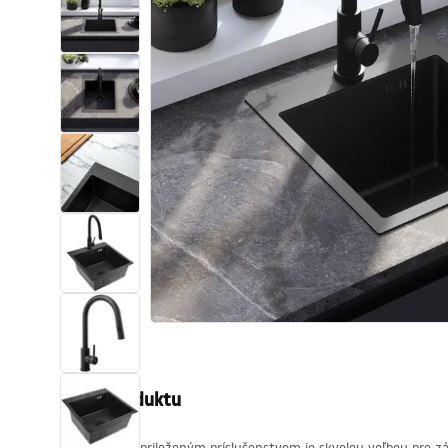
Sanitárna keramika
Umývadlá
Vaňa so zástenou
Batérie
Sprchy
Kuchyňa
Kúpeľňové doplnky a nábytok
Popis produktu