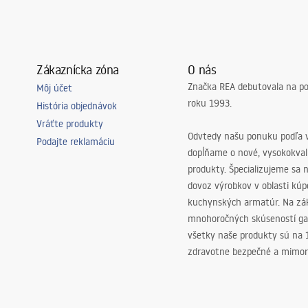
 so sitkom
 možnosťou pripojenia umývačky
 na oceľovú konštrukciu, 24
 ostatné prvky
Zákaznícka zóna
O nás
Značka REA debutovala na p
Môj účet
roku 1993.
História objednávok
Vráťte produkty
Odvtedy našu ponuku podľa v
Podajte reklamáciu
dopĺňame o nové, vysokokva
produkty. Špecializujeme sa 
dovoz výrobkov v oblasti kú
kuchynských armatúr. Na zá
mnohoročných skúseností ga
všetky naše produkty sú na
zdravotne bezpečné a mimor