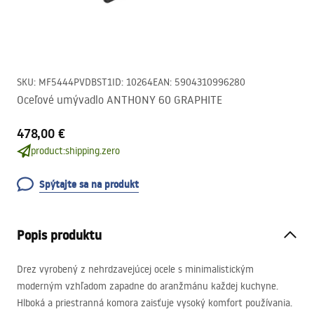
SKU
:
MF5444PVDBST1
ID
:
10264
EAN
:
5904310996280
Oceľové umývadlo ANTHONY 60 GRAPHITE
478,00 €
product:shipping.zero
Spýtajte sa na produkt
Popis produktu
Drez vyrobený z nehrdzavejúcej ocele s minimalistickým
moderným vzhľadom zapadne do aranžmánu každej kuchyne.
Hlboká a priestranná komora zaisťuje vysoký komfort používania.