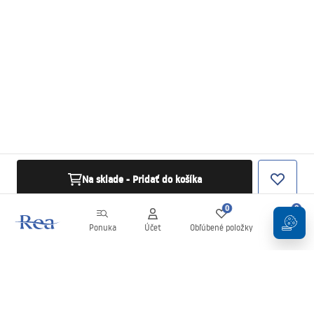
Na sklade - Pridať do košíka
0
0
Ponuka
Účet
Obľúbené položky
Košík
Newsletter
Buďte v obraze s novinkami a akciami!