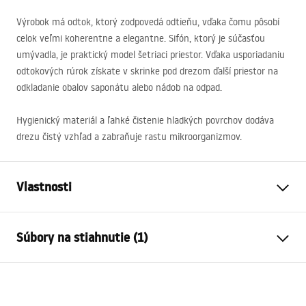
Výrobok má odtok, ktorý zodpovedá odtieňu, vďaka čomu pôsobí
celok veľmi koherentne a elegantne. Sifón, ktorý je súčasťou
umývadla, je praktický model šetriaci priestor. Vďaka usporiadaniu
odtokových rúrok získate v skrinke pod drezom ďalší priestor na
odkladanie obalov saponátu alebo nádob na odpad.
Hygienický materiál a ľahké čistenie hladkých povrchov dodáva
drezu čistý vzhľad a zabraňuje rastu mikroorganizmov.
Vlastnosti
Dĺžka umývadla
440
mm
Súbory na stiahnutie (1)
Šírka umývadla
540
mm
Hĺbka umývadlovej komory
190
mm
Template
Otvor pre batériu
Nie
ANTHONY_60.pdf