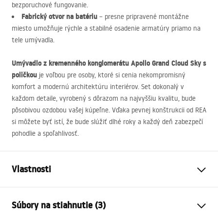
bezporuchové fungovanie.
Fabrický otvor na batériu
– presne pripravené montážne
miesto umožňuje rýchle a stabilné osadenie armatúry priamo na
tele umývadla.
Umývadlo z kremenného konglomerátu Apollo Grand Cloud Sky s
poličkou
je voľbou pre osoby, ktoré si cenia nekompromisný
komfort a modernú architektúru interiérov. Set dokonalý v
každom detaile, vyrobený s dôrazom na najvyššiu kvalitu, bude
pôsobivou ozdobou vašej kúpeľne. Vďaka pevnej konštrukcii od
REA
si môžete byť istí, že bude slúžiť dlhé roky a každý deň zabezpečí
pohodlie a spoľahlivosť.
Vlastnosti
Spôsob montáže
Závesná
Súbory na stiahnutie (3)
Materiál
Kremenný kompozit