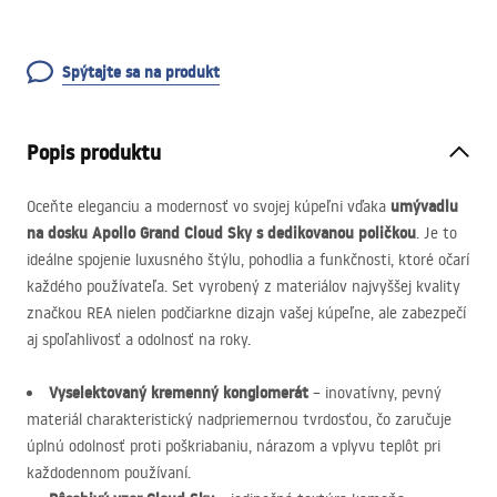
Spýtajte sa na produkt
Popis produktu
umývadlu
Oceňte eleganciu a modernosť vo svojej kúpeľni vďaka
na dosku Apollo Grand Cloud Sky s dedikovanou poličkou
. Je to
ideálne spojenie luxusného štýlu, pohodlia a funkčnosti, ktoré očarí
každého používateľa. Set vyrobený z materiálov najvyššej kvality
značkou
REA
nielen podčiarkne dizajn vašej kúpeľne, ale zabezpečí
aj spoľahlivosť a odolnosť na roky.
Vyselektovaný kremenný konglomerát
– inovatívny, pevný
materiál charakteristický nadpriemernou tvrdosťou, čo zaručuje
úplnú odolnosť proti poškriabaniu, nárazom a vplyvu teplôt pri
každodennom používaní.