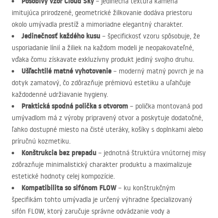
Pôsobivý vzor Cloud Sky
– jedinečná textúra kameňa
imitujúca prirodzené, geometrické žilkovanie dodáva priestoru
okolo umývadla prestíž a mimoriadne elegantný charakter.
Jedinečnosť každého kusu
– špecifickosť vzoru spôsobuje, že
usporiadanie línií a žiliek na každom modeli je neopakovateľné,
vďaka čomu získavate exkluzívny produkt jediný svojho druhu.
Ušľachtilé matné vyhotovenie
– moderný matný povrch je na
dotyk zamatový, čo zdôrazňuje prémiovú estetiku a uľahčuje
každodenné udržiavanie hygieny.
Praktická spodná polička s otvorom
– polička montovaná pod
umývadlom má z výroby pripravený otvor a poskytuje dodatočné,
ľahko dostupné miesto na čisté uteráky, košíky s doplnkami alebo
príručnú kozmetiku.
Konštrukcia bez prepadu
– jednotná štruktúra vnútornej misy
zdôrazňuje minimalistický charakter produktu a maximalizuje
estetické hodnoty celej kompozície.
Kompatibilita so sifónom
FLOW
– ku konštrukčným
špecifikám tohto umývadla je určený výhradne špecializovaný
sifón
FLOW
, ktorý zaručuje správne odvádzanie vody a