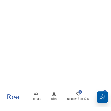
0
0
Ponuka
Účet
Obľúbené položky
Košík