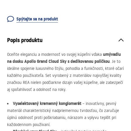
Spýtajte sa na produkt
Popis produktu
umývadlu
Oceňte eleganciu a modernosť vo svojej kúpeľni vďaka
na dosku Apollo Grand Cloud Sky s dedikovanou poličkou
. Je to
ideálne spojenie luxusného štýlu, pohodlia a funkčnosti, ktoré očarí
každého používateľa. Set vyrobený z materiálov najvyššej kvality
značkou
REA
nielen podčiarkne dizajn vašej kúpeľne, ale zabezpečí
aj spoľahlivosť a odolnosť na roky.
Vyselektovaný kremenný konglomerát
– inovatívny, pevný
materiál charakteristický nadpriemernou tvrdosťou, čo zaručuje
úplnú odolnosť proti poškriabaniu, nárazom a vplyvu teplôt pri
každodennom používaní.