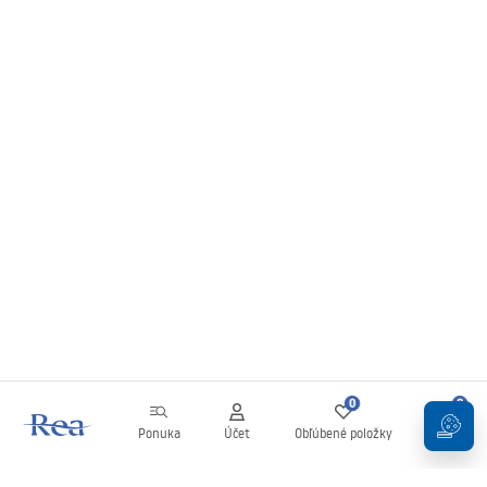
0
0
Ponuka
Účet
Obľúbené položky
Košík