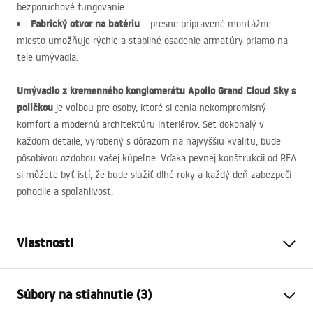
bezporuchové fungovanie.
Fabrický otvor na batériu
– presne pripravené montážne
miesto umožňuje rýchle a stabilné osadenie armatúry priamo na
tele umývadla.
Umývadlo z kremenného konglomerátu Apollo Grand Cloud Sky s
poličkou
je voľbou pre osoby, ktoré si cenia nekompromisný
komfort a modernú architektúru interiérov. Set dokonalý v
každom detaile, vyrobený s dôrazom na najvyššiu kvalitu, bude
pôsobivou ozdobou vašej kúpeľne. Vďaka pevnej konštrukcii od
REA
si môžete byť istí, že bude slúžiť dlhé roky a každý deň zabezpečí
pohodlie a spoľahlivosť.
Vlastnosti
Spôsob montáže
Závesná
Súbory na stiahnutie (3)
Materiál
Kremenný kompozit