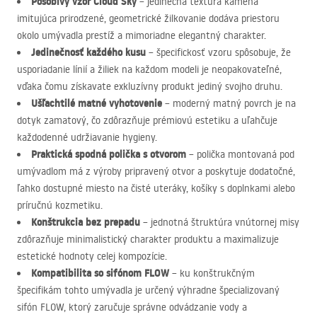
Pôsobivý vzor Cloud Sky
– jedinečná textúra kameňa
imitujúca prirodzené, geometrické žilkovanie dodáva priestoru
okolo umývadla prestíž a mimoriadne elegantný charakter.
Jedinečnosť každého kusu
– špecifickosť vzoru spôsobuje, že
usporiadanie línií a žiliek na každom modeli je neopakovateľné,
vďaka čomu získavate exkluzívny produkt jediný svojho druhu.
Ušľachtilé matné vyhotovenie
– moderný matný povrch je na
dotyk zamatový, čo zdôrazňuje prémiovú estetiku a uľahčuje
každodenné udržiavanie hygieny.
Praktická spodná polička s otvorom
– polička montovaná pod
umývadlom má z výroby pripravený otvor a poskytuje dodatočné,
ľahko dostupné miesto na čisté uteráky, košíky s doplnkami alebo
príručnú kozmetiku.
Konštrukcia bez prepadu
– jednotná štruktúra vnútornej misy
zdôrazňuje minimalistický charakter produktu a maximalizuje
estetické hodnoty celej kompozície.
Kompatibilita so sifónom
FLOW
– ku konštrukčným
špecifikám tohto umývadla je určený výhradne špecializovaný
sifón
FLOW
, ktorý zaručuje správne odvádzanie vody a