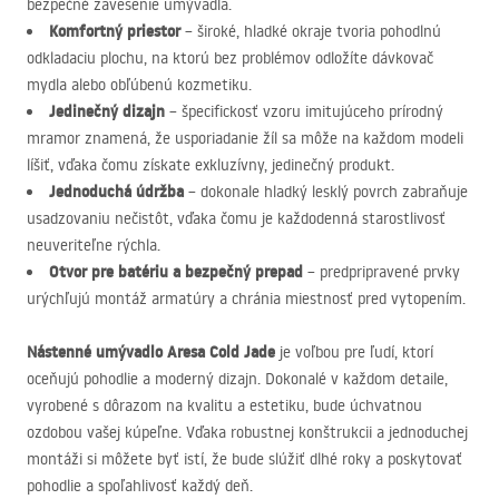
bezpečné zavesenie umývadla.
Komfortný priestor
– široké, hladké okraje tvoria pohodlnú
odkladaciu plochu, na ktorú bez problémov odložíte dávkovač
mydla alebo obľúbenú kozmetiku.
Jedinečný dizajn
– špecifickosť vzoru imitujúceho prírodný
mramor znamená, že usporiadanie žíl sa môže na každom modeli
líšiť, vďaka čomu získate exkluzívny, jedinečný produkt.
Jednoduchá údržba
– dokonale hladký lesklý povrch zabraňuje
usadzovaniu nečistôt, vďaka čomu je každodenná starostlivosť
neuveriteľne rýchla.
Otvor pre batériu a bezpečný prepad
– predpripravené prvky
urýchľujú montáž armatúry a chránia miestnosť pred vytopením.
Nástenné umývadlo Aresa Cold Jade
je voľbou pre ľudí, ktorí
oceňujú pohodlie a moderný dizajn. Dokonalé v každom detaile,
vyrobené s dôrazom na kvalitu a estetiku, bude úchvatnou
ozdobou vašej kúpeľne. Vďaka robustnej konštrukcii a jednoduchej
montáži si môžete byť istí, že bude slúžiť dlhé roky a poskytovať
pohodlie a spoľahlivosť každý deň.