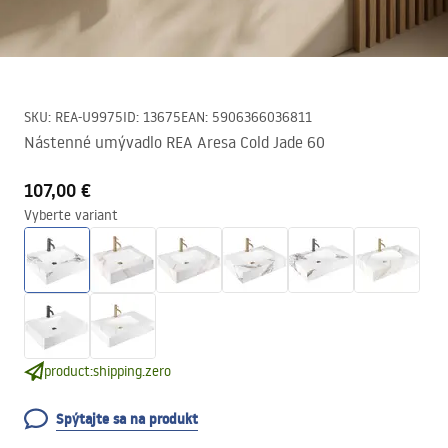
SKU
:
REA-U9975
ID
:
13675
EAN
:
5906366036811
Nástenné umývadlo REA Aresa Cold Jade 60
107,00 €
Vyberte variant
product:shipping.zero
Spýtajte sa na produkt