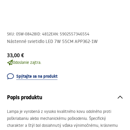
SKU
:
OSW-08428
ID
:
4812
EAN
:
5902557346554
Nástenné svietidlo LED 7W 55CM APP362-1W
33,00 €
Odoslanie zajtra.
Spýtajte sa na produkt
Popis produktu
Lampa je vyrobená z vysoko kvalitného kovu odolného proti
poškriabaniu alebo mechanickému poškodeniu. Špecifický
charakter a štýl bol dosiahnutý vďaka výnimočnému, krásnemu