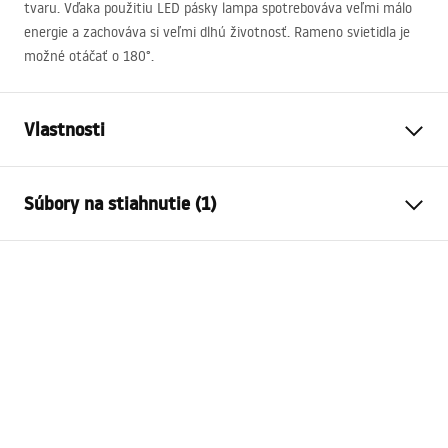
tvaru. Vďaka použitiu
LED
pásky lampa spotrebováva veľmi málo
energie a zachováva si veľmi dlhú životnosť. Rameno svietidla je
možné otáčať o 180°.
Vlastnosti
Typ lampy
APP362-1W
Súbory na stiahnutie (1)
Typ žiarovky
Nástenná svietnik
Dĺžka
75
mm
APP362-1W
Šírka
550
mm
MANUAL APP362-1W.pdf
Výška
55
mm
Moc
Síť ~ 220V - ~ 240V
Materiál konštrukcie
metla
Farba lampy
szara
Počet svetelných bodov
integrovaný LED zdroj