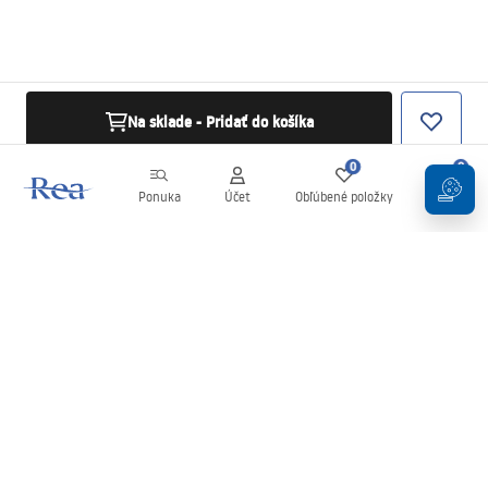
Na sklade - Pridať do košíka
0
0
Ponuka
Účet
Obľúbené položky
Košík
Newsletter
Buďte v obraze s novinkami a akciami!
Zaregistrujte sa