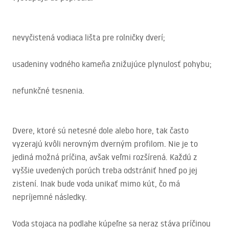
nevyčistená vodiaca lišta pre rolničky dverí;
usadeniny vodného kameňa znižujúce plynulosť pohybu;
nefunkčné tesnenia.
Dvere, ktoré sú netesné dole alebo hore, tak často
vyzerajú kvôli nerovným dverným profilom. Nie je to
jediná možná príčina, avšak veľmi rozšírená. Každú z
vyššie uvedených porúch treba odstrániť hneď po jej
zistení. Inak bude voda unikať mimo kút, čo má
nepríjemné následky.
Voda stojaca na podlahe kúpeľne sa neraz stáva príčinou