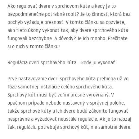
Ako regulovať dvere v sprchovom kúte a kedy je to
bezpodmienečne potrebné robiť? Je to činnosť, ktorá bez
pochýb vyžaduje presnosť. V tomto článku sa dozviete,
ako tieto úkony vykonať tak, aby dvere sprchového kúta
fungovali bezchybne. A dôvody? Je ich mnoho. Prečítate
si o nich v tomto článku!
Regulácia dverí sprchového kúta – kedy ju vykonať
Prvé nastavovanie dverí sprchového kúta prebieha už vo
fáze samotnej inštalácie celého sprchového kúta.
Sprchový kút musí byť veľmi presne vyrovnaný. V
opačnom prípade nebude nastavený v správnej polohe,
takže sprchové kúty a ich dvere budú zákonite fungovať
nesprávne a vyžadovať neustále regulácie. Ak je to naozaj
tak, reguláciu potrebuje sprchový kút, nie samotné dvere.