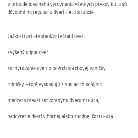
V prípade ideálneho vyrovnania všetkých prvkov kúta sú
dôvodmi na reguláciu dverí tieto situácie:
ťažkosti pri otváraní/zatváraní dverí;
zvýšený odpor dverí;
zachytávanie dverí o povrch sprchovej vaničky;
rolničky, ktoré vyskakujú z vodiacich koľajníc;
medzera medzi zatvorenými dverami kúta;
nedovretie dverí v hornej alebo spodnej časti kúta.