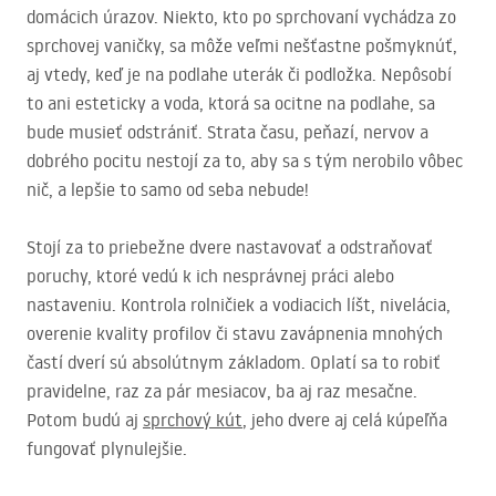
domácich úrazov. Niekto, kto po sprchovaní vychádza zo
sprchovej vaničky, sa môže veľmi nešťastne pošmyknúť,
aj vtedy, keď je na podlahe uterák či podložka. Nepôsobí
to ani esteticky a voda, ktorá sa ocitne na podlahe, sa
bude musieť odstrániť. Strata času, peňazí, nervov a
dobrého pocitu nestojí za to, aby sa s tým nerobilo vôbec
nič, a lepšie to samo od seba nebude!
Stojí za to priebežne dvere nastavovať a odstraňovať
poruchy, ktoré vedú k ich nesprávnej práci alebo
nastaveniu. Kontrola rolničiek a vodiacich líšt, nivelácia,
overenie kvality profilov či stavu zavápnenia mnohých
častí dverí sú absolútnym základom. Oplatí sa to robiť
pravidelne, raz za pár mesiacov, ba aj raz mesačne.
Potom budú aj
sprchový kút
, jeho dvere aj celá kúpeľňa
fungovať plynulejšie.