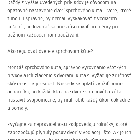
Každý z vyššie uvedených príkladov je dôvodom na
opätovné nastavenie dverí sprchového kúta. Dvere, ktoré
fungujú správne, by nemali vyskakovať z vodiacich
koľajníc, nedovierať sa ani spôsobovať problémy pri
bežnom každodennom používaní.
Ako regulovať dvere v sprchovom kúte?
Montáž sprchového kúta, správne vyrovnanie všetkých
prvkov a ich zladenie s dverami kúta si vyžaduje zručnosť,
skúsenosti a presnosť. Niekedy sa oplatí využiť pomoc
odborníka, no každý, kto chce dvere sprchového kúta
nastaviť svojpomocne, by mal robiť každý úkon dôkladne
a pomaly.
Zvyčajne za nepravidelnosti zodpovedajú rolničky, ktoré
zabezpečujú plynulý posuv dverí v vodiacej lište. Ak je ich