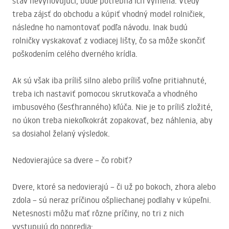
stav nevyhovujúci, bude potrebná ich výmena. Vtedy
treba zájsť do obchodu a kúpiť vhodný model rolničiek,
následne ho namontovať podľa návodu. Inak budú
rolničky vyskakovať z vodiacej lišty, čo sa môže skončiť
poškodením celého dverného krídla.
Ak sú však iba príliš silno alebo príliš voľne pritiahnuté,
treba ich nastaviť pomocou skrutkovača a vhodného
imbusového (šesťhranného) kľúča. Nie je to príliš zložité,
no úkon treba niekoľkokrát zopakovať, bez náhlenia, aby
sa dosiahol želaný výsledok.
Nedovierajúce sa dvere – čo robiť?
Dvere, ktoré sa nedovierajú – či už po bokoch, zhora alebo
zdola – sú neraz príčinou ošpliechanej podlahy v kúpeľni.
Netesnosti môžu mať rôzne príčiny, no tri z nich
vystupujú do popredia: