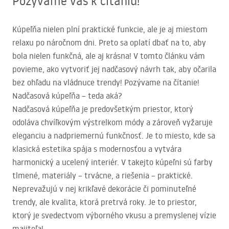
Pozývame vás k čítaniu!
Kúpeľňa nielen plní praktické funkcie, ale je aj miestom
relaxu po náročnom dni. Preto sa oplatí dbať na to, aby
bola nielen funkčná, ale aj krásna! V tomto článku vám
povieme, ako vytvoriť jej nadčasový návrh tak, aby očarila
bez ohľadu na vládnuce trendy! Pozývame na čítanie!
Nadčasová kúpeľňa – teda aká?
Nadčasová kúpeľňa je predovšetkým priestor, ktorý
odoláva chvíľkovým výstrelkom módy a zároveň vyžaruje
eleganciu a nadpriemernú funkčnosť. Je to miesto, kde sa
klasická estetika spája s modernosťou a vytvára
harmonický a ucelený interiér. V takejto kúpeľni sú farby
tlmené, materiály – trvácne, a riešenia – praktické.
Neprevažujú v nej krikľavé dekorácie či pominuteľné
trendy, ale kvalita, ktorá pretrvá roky. Je to priestor,
ktorý je svedectvom výborného vkusu a premyslenej vízie
majiteľa!