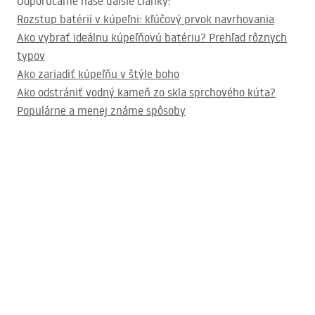
Odporúčame naše ďalšie články:
Rozstup batérií v kúpeľni: kľúčový prvok navrhovania
Ako vybrať ideálnu kúpeľňovú batériu? Prehľad rôznych
typov
Ako zariadiť kúpeľňu v štýle boho
Ako odstrániť vodný kameň zo skla sprchového kúta?
Populárne a menej známe spôsoby