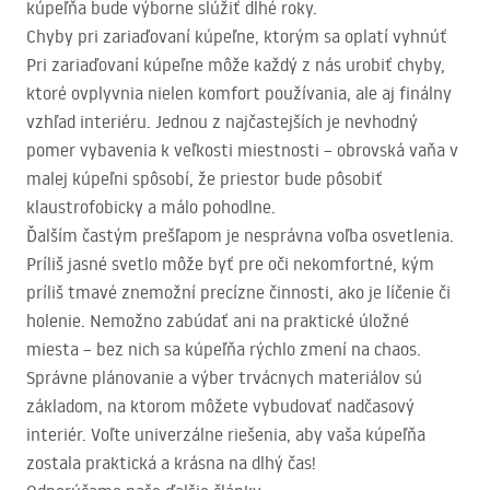
kúpeľňa bude výborne slúžiť dlhé roky.
Chyby pri zariaďovaní kúpeľne, ktorým sa oplatí vyhnúť
Pri zariaďovaní kúpeľne môže každý z nás urobiť chyby,
ktoré ovplyvnia nielen komfort používania, ale aj finálny
vzhľad interiéru. Jednou z najčastejších je nevhodný
pomer vybavenia k veľkosti miestnosti – obrovská vaňa v
malej kúpeľni spôsobí, že priestor bude pôsobiť
klaustrofobicky a málo pohodlne.
Ďalším častým prešľapom je nesprávna voľba osvetlenia.
Príliš jasné svetlo môže byť pre oči nekomfortné, kým
príliš tmavé znemožní precízne činnosti, ako je líčenie či
holenie. Nemožno zabúdať ani na praktické úložné
miesta – bez nich sa kúpeľňa rýchlo zmení na chaos.
Správne plánovanie a výber trvácnych materiálov sú
základom, na ktorom môžete vybudovať nadčasový
interiér. Voľte univerzálne riešenia, aby vaša kúpeľňa
zostala praktická a krásna na dlhý čas!