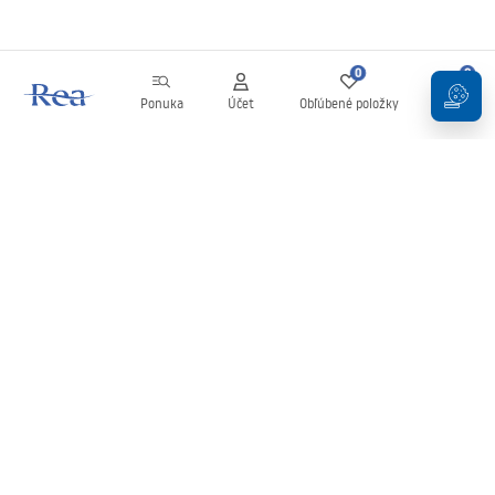
0
0
Ponuka
Účet
Obľúbené položky
Košík
Newsletter
Buďte v obraze s novinkami a akciami!
Zaregistrujte sa
Zadaním a potvrdením svojich údajov súhlasíte s odberom
newslettera podľa podmienok uvedených v
Obchodných
podmienkach
.