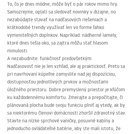
To, čo je dnes módne, môže byť o pár rokov mimo hry.
Samozrejme, oplatí sa sledovať novinky v dizajne, no
nezabúdajte stavať na nadčasových riešeniach a
krátkodobé trendy využívať len vo forme ľahko
vymeniteľných doplnkov. Napríklad: nádherné lamely,
ktoré dnes tešia oko, sa zajtra môžu stať hlasom
minulosti.
A nezabudnite: funkčnosť predovšetkým
Nadčasovosť nie je len vzhľad, ale aj praktickosť. Preto sa
pri navrhovaní kúpeľne zamyslite nad jej dispozíciou,
dostupnosťou jednotlivých prvkov a možnosťami
úložného priestoru. Dobre premyslený priestor je kľúčom
ku každodennému komfortu. Zmerajte a prepočítajte, či
plánovaná plocha bude svoju funkciu plniť aj vtedy, ak by
sa niektorému členovi domácnosti zhoršil zdravotný stav.
Stavte na nízke sprchové vaničky, posuvné kabíny a
jednoducho ovládateľné batérie, aby ste mali istotu, že