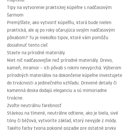
Tipy na vytvorenie praktickej kúpeľne s nadčasovým
šarmom
Premýšľate, ako vytvoriť kúpeľňu, ktorá bude nielen
praktická, ale aj po roky očarujúca svojím nadčasovým
pôvabom? Tu je niekoľko tipov, ktoré vám pomôžu
dosiahnuť tento cieľ.
Stavte na prírodné materiály
Niet nič nadčasovejšie než prírodné materiály. Drevo,
kameň, mramor – ich pôvab s rokmi nevyprchá. Výberom
prírodných materiálov na dokončenie kúpeľne investujete
do trvácnosti a jedinečného vzhľadu. Drevené detaily či
kamenná doska dodajú eleganciu a sú mimoriadne
trvácne.
Zvoľte neutrálnu farebnosť
Stávkou na tlmené, neutrálne odtiene, ako je biela, sivé
tóny či béžová, vytvoríte základ, ktorý nevyjde z módy.
Takéto farby tvoria pokojné pozadie pre ostatné prvky