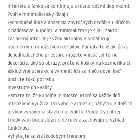
interiéru a ľahko sa kombinujú s rôznorodými doplnkami.
Zvoľte minimalistický dizajn
Jednoduché línie a absencia zbytočných ozdôb sú kľúčom
k nadčasovej kúpeľni. V minimalizme je sila – takto
zariadený interiér je vždy aktuálny a nezahlcuje
nadmerným množstvom detailov. Pamätajte však, že aj
do jednoduchého priestoru môžete vniesť solitérne
dekorácie, ako sú obrazy, prútené košíky na kozmetiku či
exkluzívne uteráky, a vymeniť ich za niečo nové, keď
pocítite takú potrebu.
Investujte do kvality
Pamätajte, že kúpeľňa je miesto, ktoré sa každý deň
intenzívne využíva. Pri výbere armatúr, nábytku a ďalších
prvkov vybavenia stavte na kvalitu. Produkty dobrej
triedy vám budú slúžiť dlhé roky a zachovajú si vzhľad i
funkčnosť.
Vyhýbajte sa krátkodobým trendom