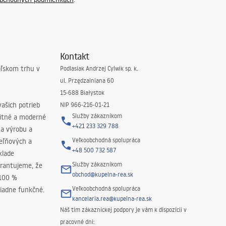
Kontakt
oľskom trhu v
Podlasiak Andrzej Cylwik sp. k.
ul. Przędzalniana 60
15-688 Białystok
ašich potrieb
NIP 966-216-01-21
Služby zákazníkom
litné a moderné
+421 233 329 788
na výrobu a
Veľkoobchodná spolupráca
peľňových a
+48 500 732 587
klade
Služby zákazníkom
rantujeme, že
obchod@kupelna-rea.sk
 100 %
Veľkoobchodná spolupráca
iadne funkčné.
kancelaria.rea@kupelna-rea.sk
Náš tím zákazníckej podpory je vám k dispozícii v
pracovné dni: