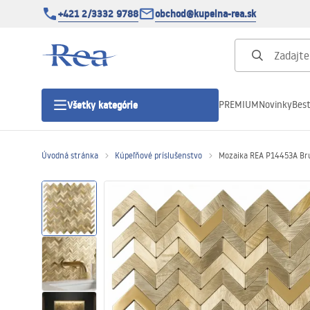
+421 2/3332 9788
obchod@kupelna-rea.sk
PREMIUM
Novinky
Best
Všetky kategórie
Úvodná stránka
Kúpeľňové príslušenstvo
Mozaika REA P14453A Br
Sprchové kúty
Sprchové dvere
Sprchové vaničky
Sprchové žľaby