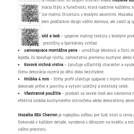
mozaike
RE
Oceňte luxus a modernosť vo svojom interiéri vďaka
ideálna kombinácia štýlu a funkčnosti, ktorá nadchne každého, 
detaily spájajúce matnú štruktúru s lesklými akcentmi. Mozaika
materiálov nielen podčiarkne dizajn vášho domova, ale zaistí aj s
Brushed Gold a lesk
– spojenie matnej textúry s lesklými prv
dodáva stene prestížny a šperkársky vzhľad.
Samolepiaca montážna pena
– umožňuje bleskovú a čistú in
lepidla, čo dovoľuje rýchlu, samostatnú premenu kuchyne alebo 
Kovová vrchná vrstva
– zaručuje ušľachtilý charakter a vyso
čomu dekorácia vyzerá po dlhú dobu bezchybne.
Hrúbka 4 mm
– štíhly profil uľahčuje spájanie s inými materi
dokonale priľne k povrchu a vytvorí súdržný a estetický celok.
Všestranné použitie
– produkt sa skvele hodí ako nástenná 
efektná ozdoba kuchynského ostrovčeka alebo dekoratívny akce
Mozaika
REA
Chevron
je najlepšou voľbou pre ľudí, ktorí si cenia
Dokonalá v každom detaile, vyrobená s dôrazom na kvalitu a es
vášho priestoru.