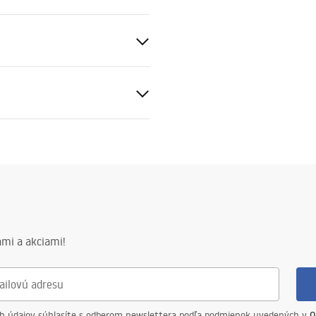
čnostné informácie
KI_BEZPIECZENSTWA_AKCE
v
_LAZIENKOWE.pdf
ý
mi a akciami!
ch údajov súhlasíte s odberom newslettera podľa podmienok uvedených v
O