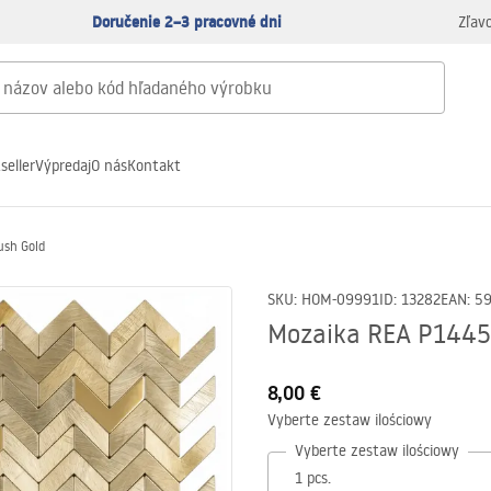
Doručenie 2–3 pracovné dni
Zľav
seller
Výpredaj
O nás
Kontakt
ush Gold
SKU
:
HOM-09991
ID
:
13282
EAN
:
5
Mozaika REA P1445
8,00 €
Vyberte zestaw ilościowy
Vyberte zestaw ilościowy