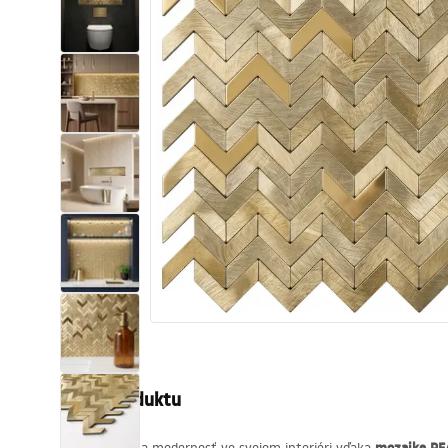
Sanitárna keramika
Umývadlá
Vaňa so zástenou
Batérie
Sprchy
Kuchyňa
Kúpeľňové doplnky a nábytok
Popis produktu