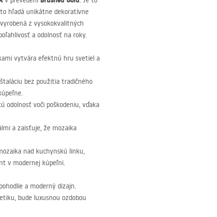
A
Brushed Gold
v prevedení
. Je to
kto hľadá unikátne dekoratívne
 vyrobená z vysokokvalitných
poľahlivosť a odolnosť na roky.
kami vytvára efektnú hru svetiel a
štaláciu bez použitia tradičného
kúpeľne.
kú odolnosť voči poškodeniu, vďaka
álmi a zaisťuje, že mozaika
mozaika nad kuchynskú linku,
nt v modernej kúpeľni.
 pohodlie a moderný dizajn.
tetiku, bude luxusnou ozdobou