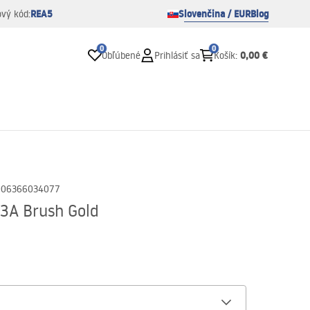
REA5
Slovenčina / EUR
Blog
ový kód:
0
0
0,00 €
Obľúbené
Prihlásiť sa
Košík
:
906366034077
3A Brush Gold