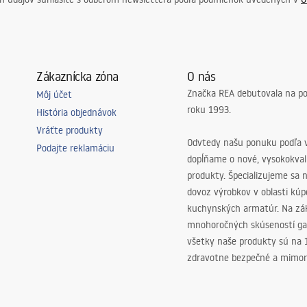
Zákaznícka zóna
O nás
Značka REA debutovala na p
Môj účet
roku 1993.
História objednávok
Vráťte produkty
Odvtedy našu ponuku podľa v
Podajte reklamáciu
dopĺňame o nové, vysokokva
produkty. Špecializujeme sa 
dovoz výrobkov v oblasti kú
kuchynských armatúr. Na zá
mnohoročných skúseností ga
všetky naše produkty sú na
zdravotne bezpečné a mimor