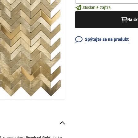
Odoslanie zajtra.
Na sk
Spýtajte sa na produkt