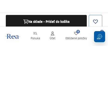
Na sklade - Pridať do košíka
0
0
Ponuka
Účet
Obľúbené položky
Košík
Newsletter
Buďte v obraze s novinkami a akciami!
Zaregistrujte sa