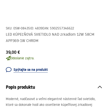
SKU
:
OSW-08435
ID
:
4839
EAN
:
5902557346622
LED KÚPEĽŇOVÁ SVIETIDLO NAD zrkadlom 12W 58CM
APP369-1W CHROM
39,00 €
Odoslanie zajtra.
Spýtajte sa na produkt
Popis produktu
Moderné, nadčasové a veľmi elegantné nástenné ľad svietidlo,
ktoré sa dokonale hodí ako osvetlenie kúpeľňovej zrkadlovej